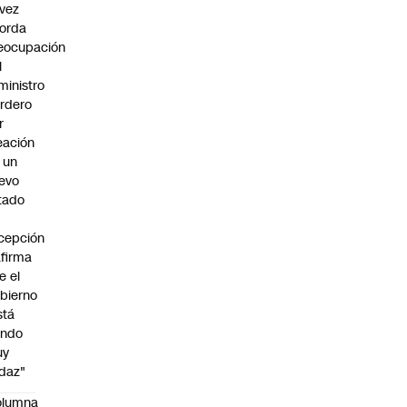
vez
orda
eocupación
l
ministro
rdero
r
eación
 un
evo
tado
cepción
afirma
e el
bierno
stá
endo
uy
daz"
olumna