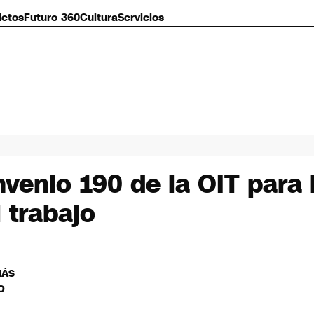
letos
Futuro 360
Cultura
Servicios
onvenio 190 de la OIT para 
l trabajo
MÁS
O