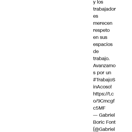
y los
trabajador
es
merecen
respeto
en sus
espacios
de
trabajo.
Avanzamo
s por un
#TrabajoS
inAcoso
!
https://t.c
o/9Cmcgf
c5MF
— Gabriel
Boric Font
(@Gabriel