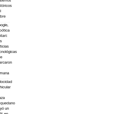
áximos
stóricos
l
bre
ogle,
bótica
Atari:
s
ticias
cnológicas
ue
arcaron
emana
locidad
hicular
n
aza
aquedano
yó un
7% en