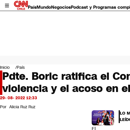
País
Mundo
Negocios
Podcast y Programas comp
País
Mundo
Inicio
País
Negocios
Pdte. Boric ratifica el C
Deportes
violencia y el acoso en e
Programas completos
Cultura
Servicios
29- 08- 2022 12:33
Bits
Por
Alicia Ruz Ruz
CNN Data
LO 
CNN tiempo
LEÍD
Futuro 360
El
Opinión