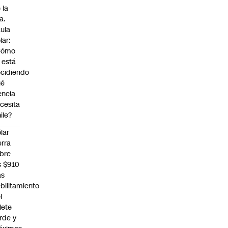
 la
a.
ula
lar:
Cómo
 está
cidiendo
ué
encia
cesita
ile?
lar
erra
bre
s $910
as
bilitamiento
l
llete
rde y