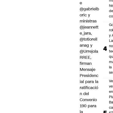
m
e
hi
@gabrielb
de
oric
y
co
ministras
Go
@jeannett
ro
e_jara
,
y 
@totiorell
La
anag
y
no
@Urrejola
te
q
RREE,
m
firman
la
Mensaje
s
Presidenc
Ve
ial para la
ve
ratificació
e
n del
Pl
Convenio
B
190 para
ca
la
6