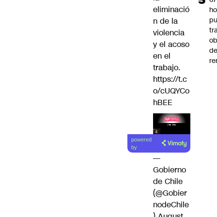
eliminació
ho
pu
n de la
tr
violencia
ob
y el acoso
d
en el
re
trabajo.
https://t.c
o/cUQYCo
hBEE
Lea el
powered
artículo
by
—
Gobierno
de Chile
(@Gobier
nodeChile
)
August