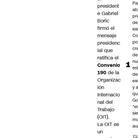
Pa
president
ab
e
Gabriel
pr
Boric
de
firmó el
ex
mensaje
Co
po
presidenc
cr
ial que
de
ratifica el
nu
Convenio
es
190
de la
de
Organizac
ex
ión
y 
qu
Internacio
Go
nal del
"e
Trabajo
si
(OIT).
m
La OIT es
au
un
C