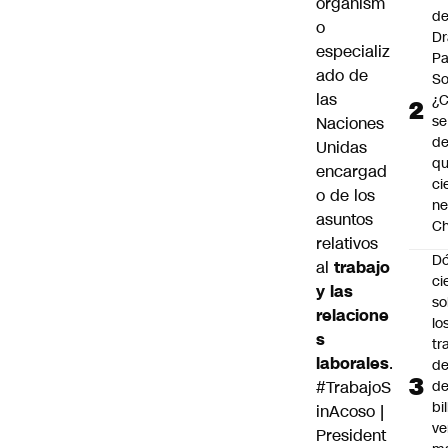
organism
de
o
Dr
especializ
Pa
ado de
So
las
¿
se
Naciones
de
Unidas
q
encargad
ci
o de los
ne
asuntos
Ch
relativos
Dó
al
trabajo
ci
y las
so
relacione
lo
s
tr
laborales
.
de
#TrabajoS
de
bi
inAcoso
|
ve
President