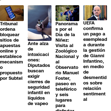
UEFA
Tribunal
Panorama
confirma
ordena
s por el
un pago a
bloquear
Día de la
exemplead
sitios de
Niñez:
Ante alza
a durante
apuestas
Visita al
de
la gestión
online y
Zoológico
intoxicaci
de Gianni
establece
Nacional y
ones:
Infantino,
mecanism
al
Diputados
en medio
o
Observato
buscan
de
propuesto
rio Manuel
exigir
desmentid
por Subtel
Foster,
cierres de
os sobre
paseo en
seguridad
relación
teleférico
infantil en
sentiment
y seis
líquidos
al
lugares
de vapeo
para