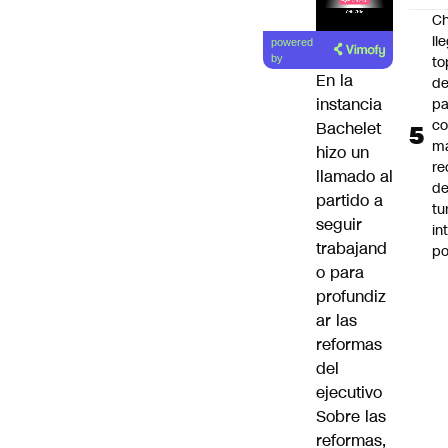
Ch
ll
powered
to
by
En la
de
instancia
pa
c
Bachelet
m
hizo un
re
llamado al
de
partido a
tu
seguir
in
trabajand
p
o para
profundiz
ar las
reformas
del
ejecutivo
Sobre las
reformas,