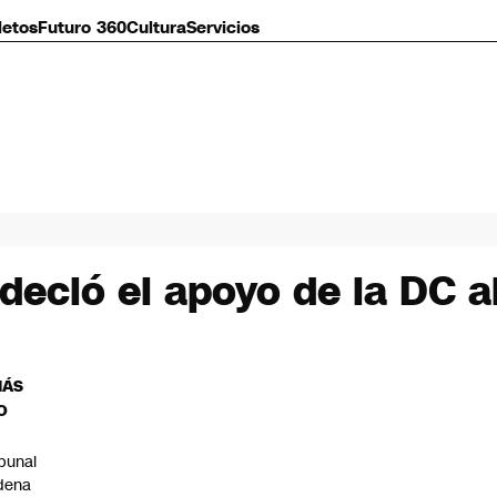
letos
Futuro 360
Cultura
Servicios
deció el apoyo de la DC a
MÁS
O
ibunal
dena