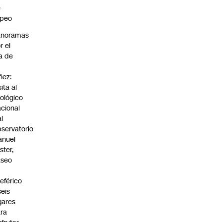
e
apeo
anoramas
r el
a de
ñez:
sita al
ológico
cional
al
servatorio
anuel
ster,
aseo
n
leférico
seis
gares
ra