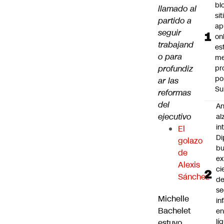
bl
llamado al
si
partido a
ap
seguir
on
trabajand
es
o para
me
profundiz
pr
po
ar las
Su
reformas
del
An
ejecutivo
al
in
El
Di
golazo
b
de
ex
Alexis
ci
Sánchez
d
se
Michelle
in
Bachelet
e
lí
estuvo