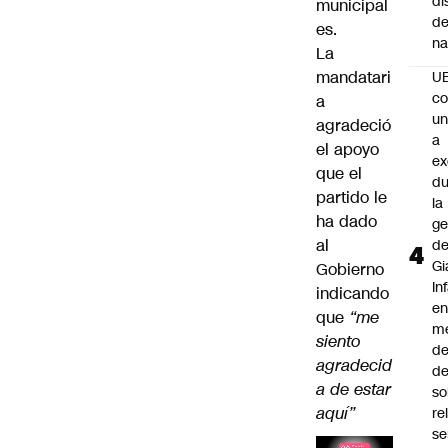
di
municipal
de
es.
na
La
mandatari
U
co
a
un
agradeció
a
el apoyo
e
que el
du
partido le
la
ha dado
ge
al
d
Gi
Gobierno
In
indicando
e
que
“me
m
siento
d
agradecid
de
a de estar
so
aquí”
re
se