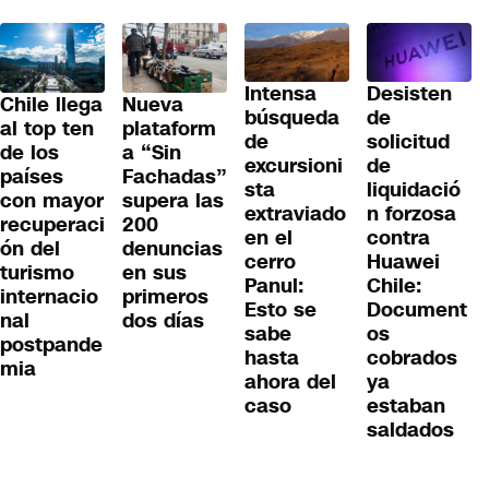
Desisten
Intensa
Chile llega
Nueva
de
búsqueda
al top ten
plataform
solicitud
de
de los
a “Sin
de
excursioni
países
Fachadas”
liquidació
sta
con mayor
supera las
n forzosa
extraviado
recuperaci
200
contra
en el
ón del
denuncias
Huawei
cerro
turismo
en sus
Chile:
Panul:
internacio
primeros
Document
Esto se
nal
dos días
os
sabe
postpande
cobrados
hasta
mia
ya
ahora del
estaban
caso
saldados