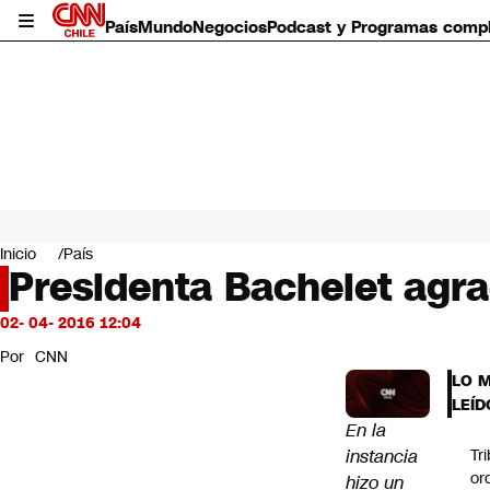
País
Mundo
Negocios
Podcast y Programas comp
País
Mundo
Inicio
País
Negocios
Presidenta Bachelet agra
Deportes
Programas completos
02- 04- 2016 12:04
Cultura
Por
CNN
Servicios
LO 
Bits
LEÍD
CNN Data
En la
CNN tiempo
instancia
Tr
Futuro 360
or
hizo un
Opinión