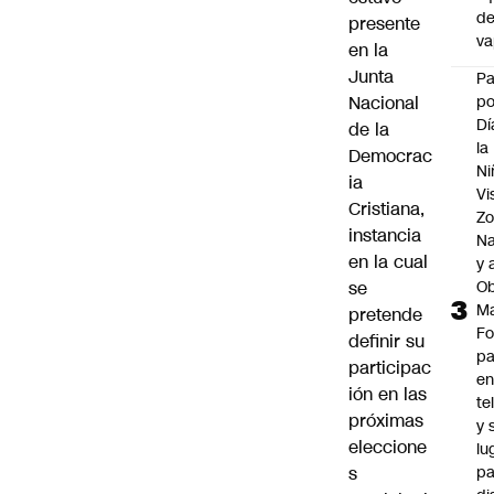
d
presente
v
en la
Junta
P
Nacional
po
Dí
de la
la
Democrac
Ni
ia
Vi
Cristiana,
Zo
instancia
Na
en la cual
y 
se
Ob
M
pretende
Fo
definir su
p
participac
e
ión en las
te
próximas
y 
eleccione
lu
s
pa