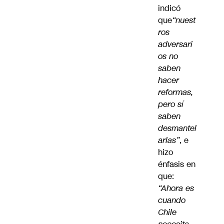
indicó
que
“nuest
ros
adversari
os no
saben
hacer
reformas,
pero sí
saben
desmantel
arlas”
, e
hizo
énfasis en
que:
“Ahora es
cuando
Chile