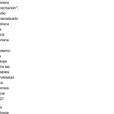
enera
pectación”:
dio
pecializado
staca
a
triz
riana
rolamo
a
cluye
tre las
sibles
ndidatas
los
emios
car
27
I
trega