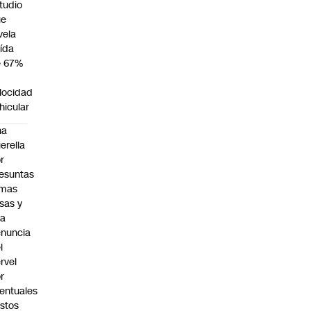
tudio
ue
vela
ída
e 67%
n
locidad
hicular
na
erella
r
esuntas
rmas
lsas y
na
nuncia
l
rvel
r
entuales
stos