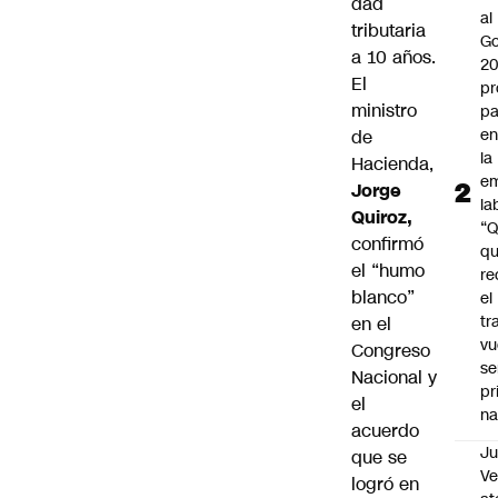
dad
al
tributaria
Go
a 10 años.
2
El
pr
ministro
pa
en
de
la
Hacienda,
em
Jorge
la
Quiroz,
“
confirmó
q
el “humo
re
blanco”
el
tr
en el
vu
Congreso
se
Nacional y
pr
el
na
acuerdo
Ju
que se
V
logró en