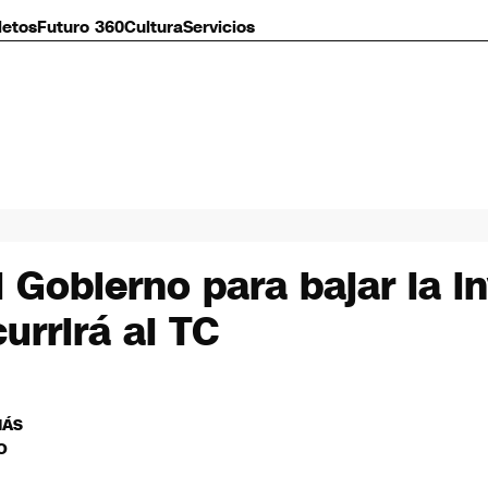
letos
Futuro 360
Cultura
Servicios
Gobierno para bajar la inv
urrirá al TC
MÁS
O