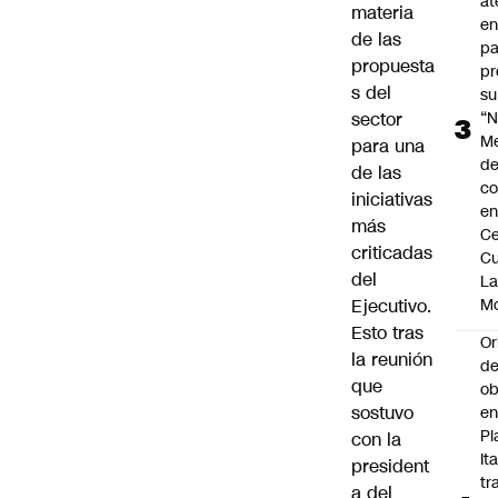
at
materia
en
de las
pa
propuesta
pr
s del
su
sector
“N
M
para una
de
de las
co
iniciativas
en
más
Ce
criticadas
Cu
del
L
Ejecutivo.
M
Esto tras
Or
la reunión
de
que
ob
sostuvo
e
Pl
con la
Ita
president
tr
a del