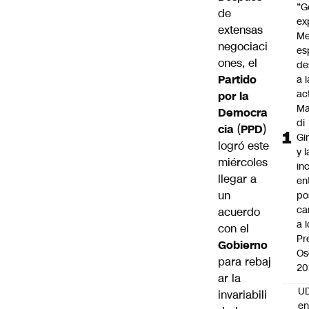
“G
de
ex
extensas
Me
negociaci
es
ones, el
de
Partido
a l
ac
por la
Ma
Democra
di
cia
(
PPD
)
Gi
logró este
y l
miércoles
in
llegar a
en
un
po
ca
acuerdo
a 
con el
Pr
Gobierno
Os
para rebaj
20
ar la
UD
invariabili
en