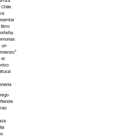
erriza
 Chile
ra
esentar
 libro
orteña.
emorias
 un
mienzo”
 el
ntro
ltural
a
oneda
rego
fiende
ras
n
aza
lia
as