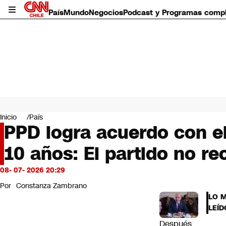
País
Mundo
Negocios
Podcast y Programas comp
País
Mundo
Inicio
País
Negocios
PPD logra acuerdo con el 
Deportes
10 años: El partido no rec
Programas completos
Cultura
Servicios
08- 07- 2026 20:29
Bits
Por
Constanza Zambrano
CNN Data
LO 
CNN tiempo
LEÍD
Futuro 360
Después
Opinión