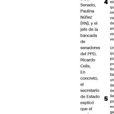
es
Senado,
q
Paulina
re
Núñez
ca
(RN), y el
d
e
jefe de la
ve
bancada
ve
de
senadores
U
qu
del PPD,
po
Ricardo
pr
Celis.
fi
En
fa
concreto,
u
el
de
secretario
de
Se
de Estado
po
explicó
ev
que el
ga