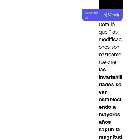
Lea el
powered
artículo
by
Detalló
que “las
modificaci
ones son
básicame
nte que
las
invariabili
dades se
van
estableci
endo a
mayores
años
según la
magnitud