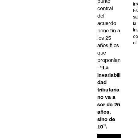
punto
ir
central
Es
del
sa
acuerdo
la
in
pone fin a
co
los 25
el
años fijos
que
proponían
:
“La
invariabili
dad
tributaria
no va a
ser de 25
años,
sino de
10”.