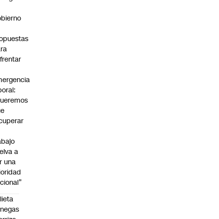
bierno
0
opuestas
ra
frentar
ergencia
boral:
Queremos
ue
cuperar
abajo
elva a
r una
ioridad
cional”
lieta
enegas