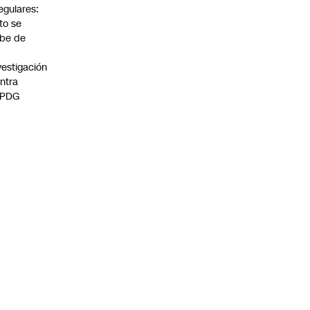
regulares:
to se
be de
vestigación
ntra
 PDG