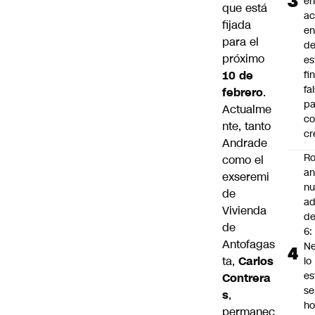
en
que está
a
fijada
en
para el
d
próximo
es
10 de
fi
fa
febrero
.
pa
Actualme
co
nte, tanto
cr
Andrade
Ro
como el
an
exseremi
n
de
ad
Vivienda
d
de
6:
Antofagas
Ne
ta,
Carlos
lo
es
Contrera
se
s
,
ho
permanec