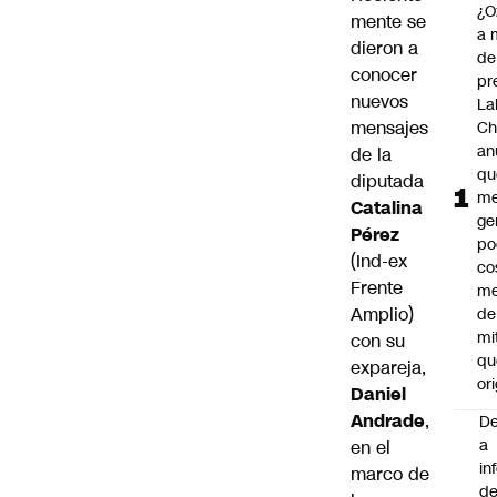
¿O
mente se
a 
dieron a
de
conocer
pr
nuevos
La
mensajes
Ch
an
de la
qu
diputada
me
Catalina
ge
Pérez
po
(Ind-ex
co
Frente
m
Amplio)
de
mi
con su
qu
expareja,
ori
Daniel
Andrade
,
De
a
en el
in
marco de
d