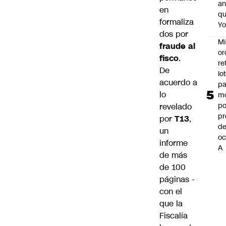
an
en
q
formaliza
Y
dos por
Mi
fraude al
or
fisco
.
re
De
lo
acuerdo a
p
lo
m
po
revelado
pr
por
T13
,
d
un
oc
informe
A
de más
de 100
páginas -
con el
que la
Fiscalía