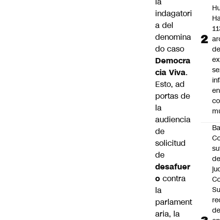
la
Hu
indagatori
Ha
a del
11
denomina
ar
do caso
d
ex
Democra
se
cia Viva
.
in
Esto, ad
e
portas de
c
la
mu
audiencia
B
de
Co
solicitud
su
de
de
desafuer
ju
o
contra
Co
la
S
re
parlament
d
aria, la