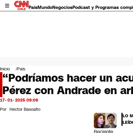
País
Mundo
Negocios
Podcast y Programas comp
País
Mundo
Inicio
País
Negocios
“Podríamos hacer un acu
Deportes
Pérez con Andrade en ar
Programas completos
Cultura
Servicios
17- 01- 2025 09:06
Bits
Por
Hector Basoalto
CNN Data
LO 
CNN tiempo
LEÍD
Futuro 360
Reciente
Opinión