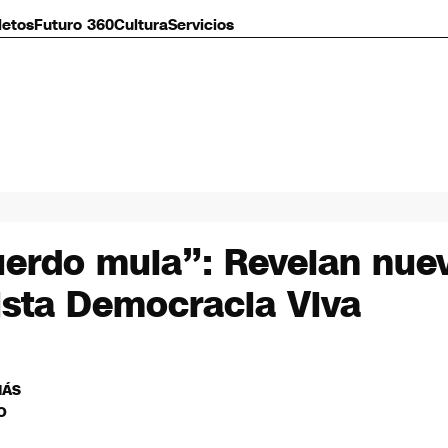
letos
Futuro 360
Cultura
Servicios
erdo mula”: Revelan nuev
ista Democracia Viva
MÁS
O