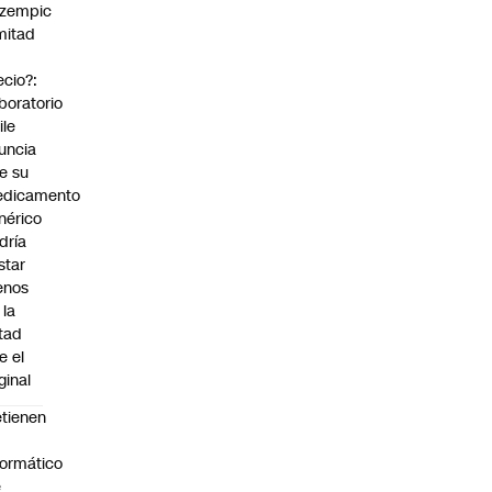
zempic
mitad
ecio?:
boratorio
ile
uncia
e su
dicamento
nérico
dría
star
enos
 la
tad
e el
ginal
tienen
formático
e