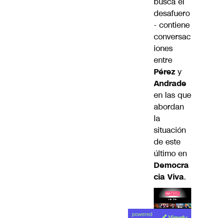
busca el
desafuero
- contiene
conversac
iones
entre
Pérez
y
Andrade
en las que
abordan
la
situación
de este
último en
Democra
cia Viva
.
Lea el
powered