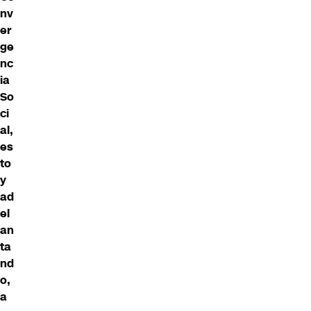
nv
er
ge
nc
ia
So
ci
al,
es
to
y
ad
el
an
ta
nd
o,
a