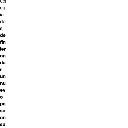
col
eg
ia
do
s,
de
fin
ier
on
da
r
un
nu
ev
o
pa
so
en
su