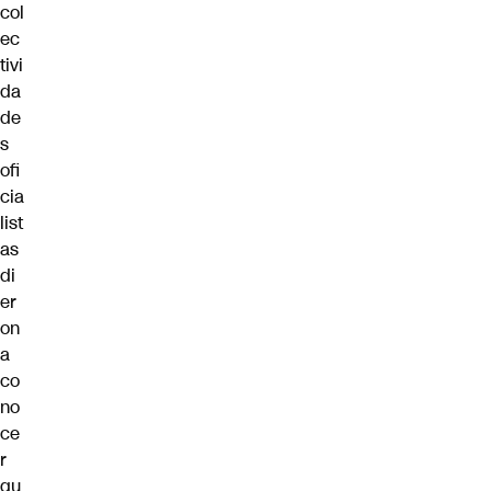
col
ec
tivi
da
de
s
ofi
cia
list
as
di
er
on
a
co
no
ce
r
qu