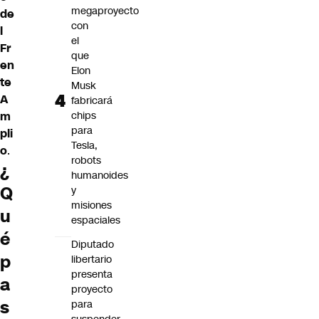
megaproyecto
de
con
l
el
Fr
que
en
Elon
te
Musk
A
fabricará
m
chips
para
pli
Tesla,
o
.
robots
¿
humanoides
Q
y
misiones
u
espaciales
é
Diputado
p
libertario
presenta
a
proyecto
s
para