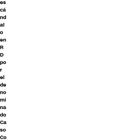
es
cá
nd
al
o
en
R
D
po
r
el
de
no
mi
na
do
Ca
so
Co