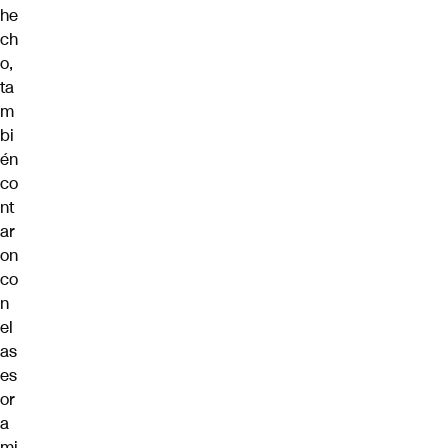
he
ch
o,
ta
m
bi
én
co
nt
ar
on
co
n
el
as
es
or
a
mi