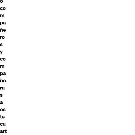
o
co
m
pa
ñe
ro
s
y
co
m
pa
ñe
ra
s
a
es
te
cu
art