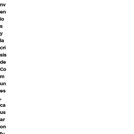
nv
en
io
s
y
la
cri
sis
de
Co
m
un
es
,
ca
us
ar
on
fu