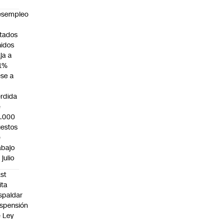
esempleo
n
tados
idos
ja a
1%
se a
rdida
e
3.000
estos
e
abajo
 julio
st
ita
spaldar
spensión
 Ley