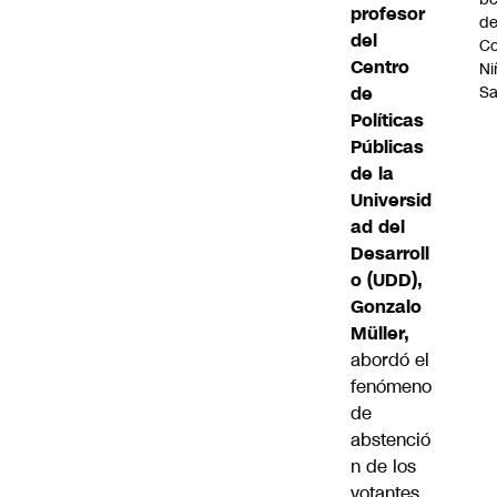
profesor
d
del
Co
Centro
Ni
S
de
Políticas
Públicas
de la
Universid
ad del
Desarroll
o (UDD),
Gonzalo
Müller,
abordó el
fenómeno
de
abstenció
n de los
votantes.