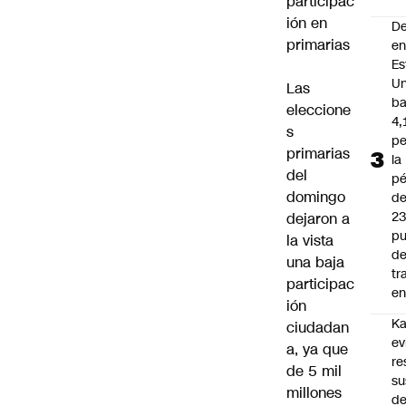
participac
ión en
D
primarias
e
Es
Un
Las
ba
eleccione
4,
s
pe
primarias
la
del
pé
domingo
d
2
dejaron a
pu
la vista
d
una baja
tr
participac
en
ión
Ka
ciudadan
ev
a, ya que
re
de 5 mil
su
millones
de