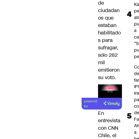
de
Ka
ciudadan
pe
os que
ab
pu
estaban
a
habilitado
ca
s para
“S
sufragar,
p
sólo 282
pe
mil
Co
emitieron
de
su voto.
fa
IP
in
Lea el
pa
powered
artículo
c
by
d
En
Fa
entrevista
A
con CNN
a
Chile, el
be