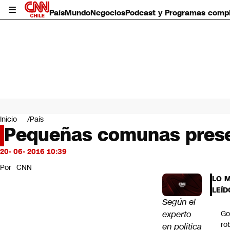
País
Mundo
Negocios
Podcast y Programas comp
País
Mundo
Inicio
País
Negocios
Pequeñas comunas presen
Deportes
Programas completos
20- 06- 2016 10:39
Cultura
Por
CNN
Servicios
LO 
Bits
LEÍD
CNN Data
Según el
CNN tiempo
experto
Go
Futuro 360
ro
en política
Opinión