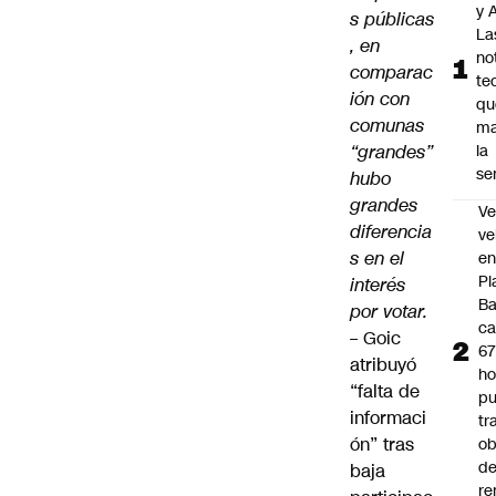
y A
s públicas
La
, en
no
comparac
te
ión con
qu
comunas
ma
“grandes”
la
se
hubo
grandes
Ve
diferencia
ve
s en el
e
Pl
interés
B
por votar.
ca
– Goic
6
atribuyó
ho
“falta de
pu
informaci
tr
ón” tras
ob
d
baja
re