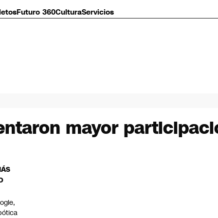
letos
Futuro 360
Cultura
Servicios
taron mayor participaci
MÁS
O
ogle,
bótica