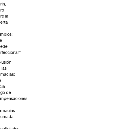
rin,
ro
re la
erta
mbios:
e
uede
rfeccionar”
lusión
 las
rmacias:
S
icia
go de
ompensaciones
e
rmacias
humada
neficiarios