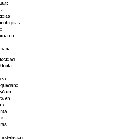
tari:
s
ticias
cnológicas
e
rcaron
mana
locidad
hicular
n
aza
aquedano
yó un
7% en
ra
nta
as
ras
e
modelación