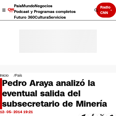
País
Mundo
Negocios
Radio
Podcast y Programas completos
CNN
Futuro 360
Cultura
Servicios
País
Mundo
Negocios
Inicio
País
Pedro Araya analizó la
Deportes
Programas completos
eventual salida del
Cultura
Servicios
subsecretario de Minería
Bits
CNN Data
12- 05- 2014 19:21
CNN tiempo