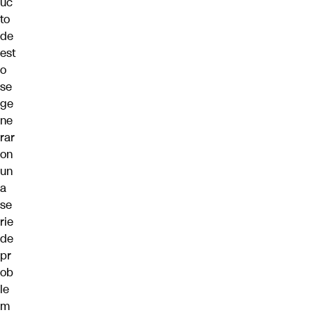
uc
to
de
est
o
se
ge
ne
rar
on
un
a
se
rie
de
pr
ob
le
m