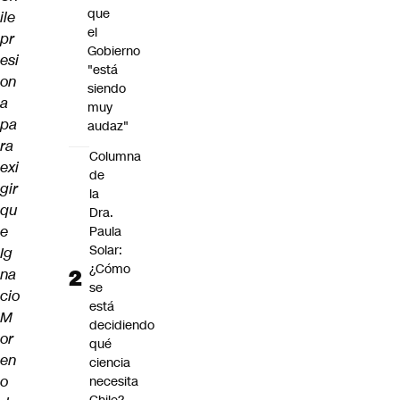
que
ile
el
pr
Gobierno
esi
"está
on
siendo
a
muy
pa
audaz"
ra
Columna
exi
de
gir
la
qu
Dra.
e
Paula
Solar:
Ig
¿Cómo
na
se
cio
está
M
decidiendo
or
qué
en
ciencia
o
necesita