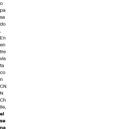
o
pa
sa
do
.
En
en
tre
vis
ta
co
n
CN
N
Ch
ile,
el
se
na