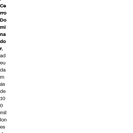
Ce
rro
Do
mi
na
do
r
,
ad
eu
da
m
ás
de
10
0
mil
lon
es