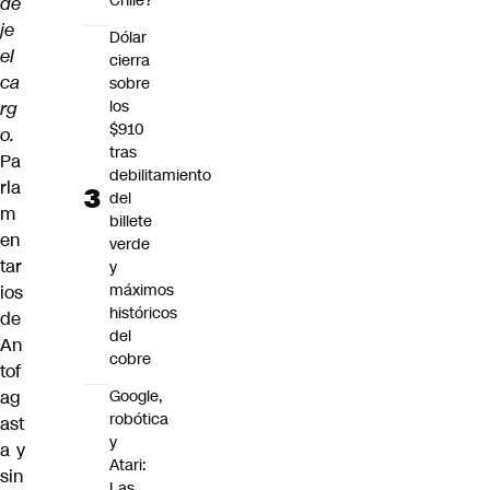
Chile?
de
je
Dólar
el
cierra
ca
sobre
los
rg
$910
o.
tras
Pa
debilitamiento
rla
del
m
billete
en
verde
tar
y
máximos
ios
históricos
de
del
An
cobre
tof
ag
Google,
robótica
ast
y
a y
Atari:
sin
Las