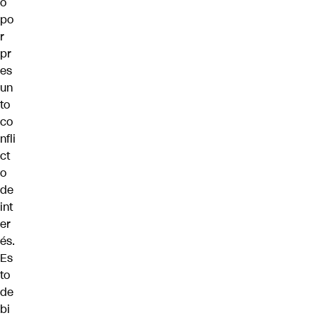
o
po
r
pr
es
un
to
co
nfli
ct
o
de
int
er
és.
Es
to
de
bi