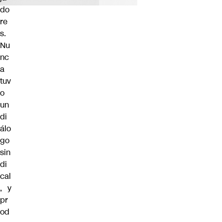
do
re
s.
Nu
nc
a
tuv
o
un
di
álo
go
sin
di
cal
, y
pr
od