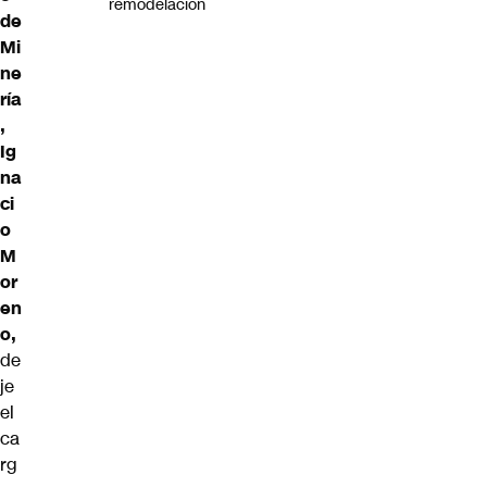
remodelación
de
Mi
ne
ría
,
Ig
na
ci
o
M
or
en
o,
de
je
el
ca
rg