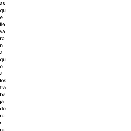
as
qu
e
lle
va
ro
n
a
qu
e
a
los
tra
ba
ja
do
re
s
no