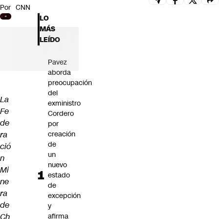
Por
CNN
Futuro 360
LO
Opinión
MÁS
LEÍDO
Pavez
aborda
preocupación
del
La
exministro
Fe
Cordero
de
por
ra
creación
de
ció
un
n
nuevo
Mi
estado
ne
de
ra
excepción
de
y
Ch
afirma