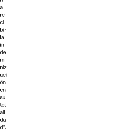
a
re
ci
bir
la
in
de
m
niz
aci
ón
en
su
tot
ali
da
d”.