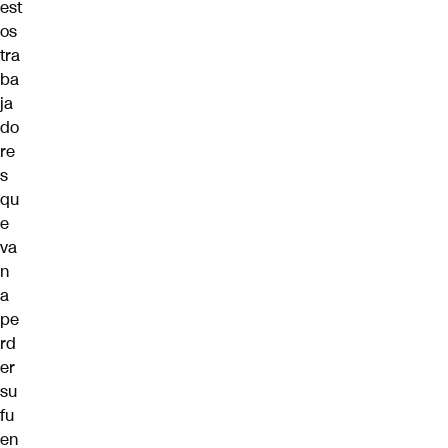
est
os
tra
ba
ja
do
re
s
qu
e
va
n
a
pe
rd
er
su
fu
en