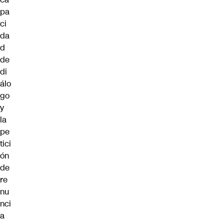
pa
ci
da
d
de
di
álo
go
y
la
pe
tici
ón
de
re
nu
nci
a