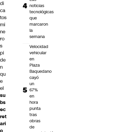
di
noticias
ca
tecnológicas
tos
que
mi
marcaron
la
ne
semana
ro
s
Velocidad
pi
vehicular
en
de
Plaza
n
Baquedano
qu
cayó
e
un
el
67%
su
en
bs
hora
punta
ec
tras
ret
obras
ari
de
o