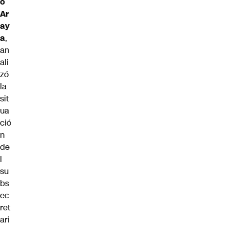
o
Ar
ay
a
,
an
ali
zó
la
sit
ua
ció
n
de
l
su
bs
ec
ret
ari