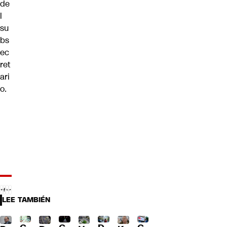
de
l
su
bs
ec
ret
ari
o.
LEE TAMBIÉN