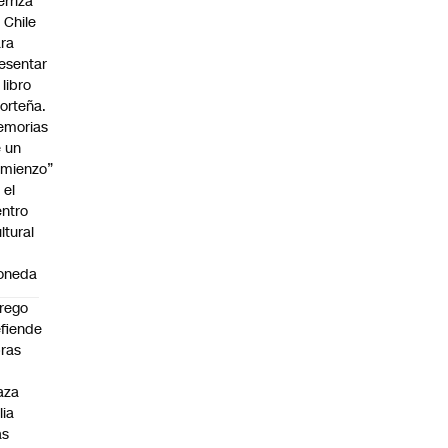
erriza
 Chile
ra
esentar
 libro
orteña.
emorias
 un
mienzo”
 el
ntro
ltural
a
oneda
rego
fiende
ras
n
aza
lia
as