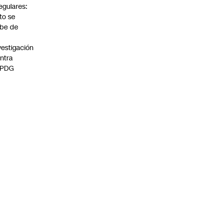
regulares:
to se
be de
vestigación
ntra
 PDG