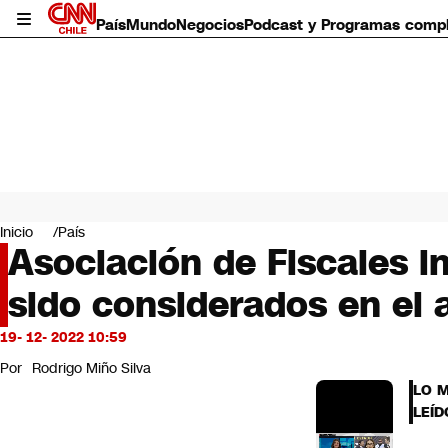
País
Mundo
Negocios
Podcast y Programas comp
País
Mundo
Inicio
País
Negocios
Asociación de Fiscales i
Deportes
sido considerados en el
Programas completos
Cultura
Servicios
19- 12- 2022 10:59
Bits
Por
Rodrigo Miño Silva
CNN Data
LO 
CNN tiempo
LEÍD
Futuro 360
Opinión