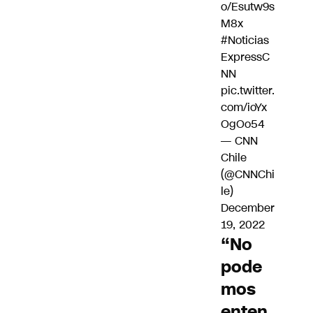
o/Esutw9s
M8x
#Noticias
ExpressC
NN
pic.twitter.
com/ioYx
OgOo54
— CNN
Chile
(@CNNChi
le)
December
19, 2022
“No
pode
mos
enten