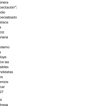
enera
pectación”:
dio
pecializado
staca
a
triz
riana
rolamo
a
cluye
tre las
sibles
ndidatas
los
emios
car
27
I
trega