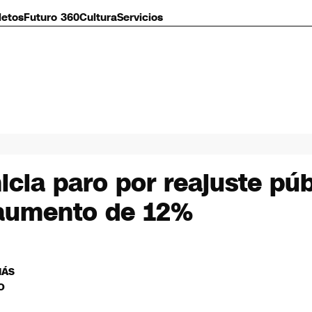
letos
Futuro 360
Cultura
Servicios
nicia paro por reajuste pú
 aumento de 12%
MÁS
O