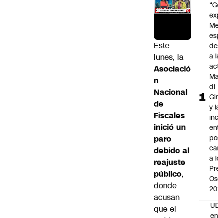
“G
ex
Me
es
Este
de
a l
lunes, la
ac
Asociació
Ma
n
di
Nacional
Gi
de
y l
Fiscales
in
inició un
en
po
paro
ca
debido al
a 
reajuste
Pr
público
,
Os
donde
20
acusan
UD
que el
en