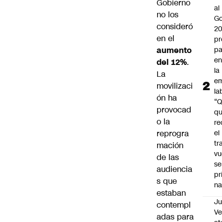
Gobierno
al
no los
Go
consideró
2
en el
pr
aumento
pa
en
del 12%
.
la
La
em
movilizaci
la
ón ha
“
provocad
q
o la
re
reprogra
el
tr
mación
vu
de las
se
audiencia
pr
s que
na
estaban
Ju
contempl
V
adas para