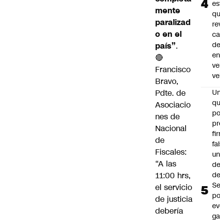
es
mente
q
paralizad
re
o en el
ca
d
país”
.
e
🔴
ve
Francisco
ve
Bravo,
Pdte. de
U
qu
Asociacio
po
nes de
pr
Nacional
fi
de
fa
Fiscales:
u
“A las
de
11:00 hrs,
de
Se
el servicio
po
de justicia
ev
debería
ga