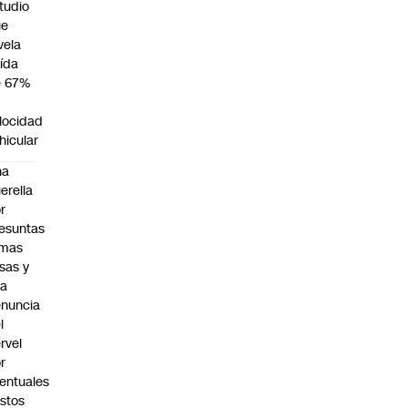
tudio
ue
vela
ída
e 67%
n
locidad
hicular
na
erella
r
esuntas
rmas
lsas y
na
nuncia
l
rvel
r
entuales
stos