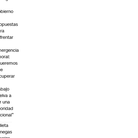
bierno
0
opuestas
ra
frentar
ergencia
boral:
Queremos
ue
cuperar
abajo
elva a
r una
ioridad
cional”
lieta
enegas