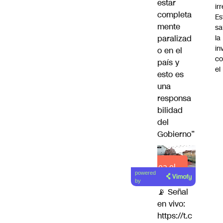
estar
ir
completa
Es
mente
sa
paralizad
la
in
o en el
co
país y
el
esto es
una
responsa
bilidad
del
Gobierno”
Lea el
powered
artículo
by
📡 Señal
en vivo:
https://t.c