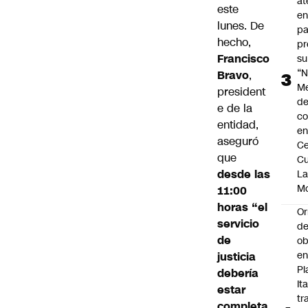
at
este
en
lunes. De
pa
hecho,
pr
Francisco
su
“N
Bravo
,
M
president
de
e de la
co
entidad,
en
aseguró
Ce
que
Cu
desde las
L
M
11:00
horas “el
Or
servicio
de
de
ob
e
justicia
Pl
debería
Ita
estar
tr
completa