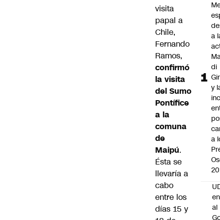
Me
visita
es
papal a
de
Chile,
a l
Fernando
ac
Ramos,
Ma
confirmó
di
Gi
la visita
y l
del Sumo
in
Pontífice
en
a la
po
comuna
ca
de
a 
Maipú
.
Pr
Os
Ésta se
20
llevaría a
cabo
UD
entre los
en
al
días 15 y
Go