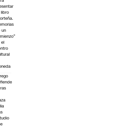
ra
esentar
 libro
orteña.
emorias
 un
mienzo”
 el
ntro
ltural
a
oneda
rego
fiende
ras
n
aza
lia
as
tudio
ue