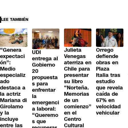
LEE TAMBIÉN
“Genera
Julieta
Orrego
UDI
expectaci
Venegas
defiende
entrega al
ón”:
aterriza en
obras en
Gobierno
Medio
Chile para
Plaza
20
especializ
presentar
Italia tras
propuesta
ado
su libro
estudio
s para
destaca a
“Norteña.
que revela
enfrentar
la actriz
Memorias
caída de
la
Mariana di
de un
67% en
emergenci
Girolamo
comienzo”
velocidad
a laboral:
y la
en el
vehicular
“Queremo
incluye
Centro
s que
entre las
Cultural
recuperar