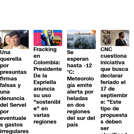
Fracking
CNC
Una
Se
en
cuestiona
querella
esperan
Colombia:
iniciativa
por
hasta -12
Presidente
que busca
presuntas
°C:
De la
declarar
firmas
Meteorolo
Espriella
feriado el
falsas y
gía emite
anuncia
17 de
una
alerta por
su uso
septiembr
denuncia
heladas
"sostenibl
e: "Este
del Servel
en dos
e" en
tipo de
por
regiones
varias
propuesta
eventuale
del sur del
regiones
s deben
s gastos
país
ser
irregulares