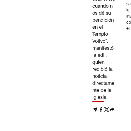
sa
cuando n
la
os dé su
in
bendición
co
en el
el
Templo
Votivo”,
manifestó
la edil,
quien
recibió la
noticia
directame
nte de la
Iglesia.