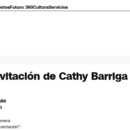
letos
Futuro 360
Cultura
Servicios
vitación de Cathy Barriga 
MÁS
O
enera
pectación”: