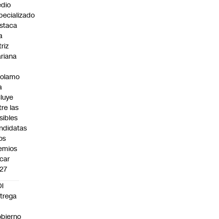
dio
pecializado
staca
a
triz
riana
rolamo
a
cluye
tre las
sibles
ndidatas
los
emios
car
27
I
trega
bierno