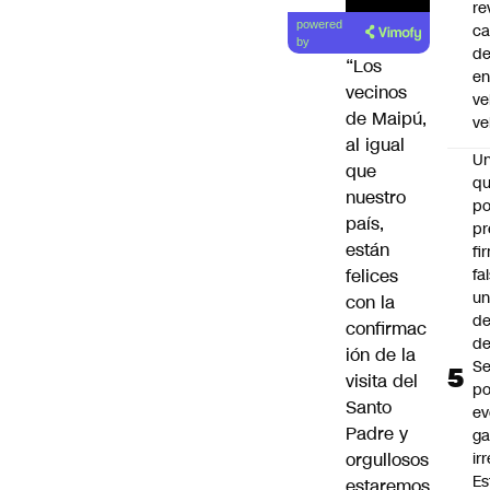
re
powered
ca
by
d
“Los
e
vecinos
ve
de Maipú,
ve
al igual
U
que
qu
nuestro
po
país,
pr
están
fi
fa
felices
u
con la
de
confirmac
de
ión de la
Se
visita del
po
Santo
ev
Padre y
ga
ir
orgullosos
Es
estaremos