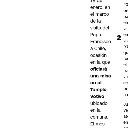
18 de
2
enero, en
pr
el marco
pa
de la
en
visita del
la
Papa
em
la
Francisco
“
a Chile,
q
ocasión
re
en la que
el
oficiará
tr
una misa
vu
en el
se
pr
Templo
na
Votivo
ubicado
Ju
en la
V
at
comuna.
en
El mes