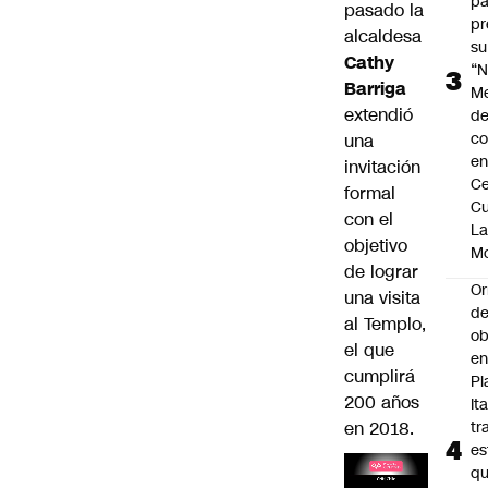
pa
pasado la
pr
alcaldesa
su
Cathy
“N
Barriga
M
extendió
de
co
una
en
invitación
Ce
formal
Cu
con el
L
objetivo
M
de lograr
Or
una visita
de
al Templo,
ob
el que
e
cumplirá
Pl
200 años
Ita
en 2018.
tr
es
q