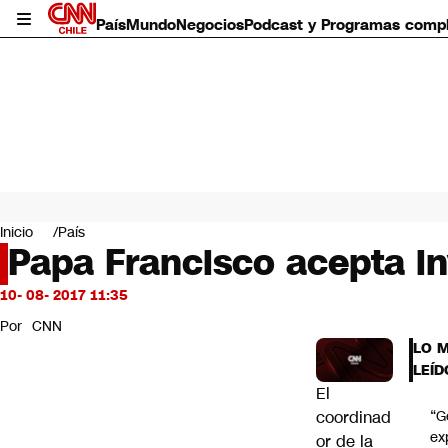
País
Mundo
Negocios
Podcast y Programas comp
País
Mundo
Inicio
País
Negocios
Papa Francisco acepta in
Deportes
Programas completos
10- 08- 2017 11:35
Cultura
Por
CNN
Servicios
LO 
Bits
LEÍD
CNN Data
El
CNN tiempo
coordinad
“G
Futuro 360
ex
or de la
Opinión