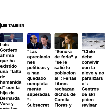
LEE TAMBIÉN
Luis
Cordero
"Las
"Señora
"Chile
afirma
apreciacio
de feria" y
debe
que ha
nes
"se le
convivir
existido
políticas y
salió lo
con la
una "falta
a han
poblacion
nieve y no
de
quedado
al": Ferias
paralizars
humanida
completa
Libres
e":
d" con la
mente
rechazan
Centros
hija de
superadas
dichos de
de ski
Bernarda
":
Camila
piden
Vera y
Subsecret
Flores y
revisar
ante las