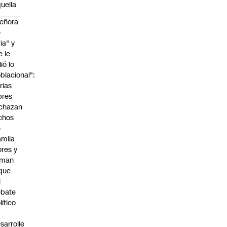
uella
eñora
e
ria" y
e le
lió lo
blacional":
rias
bres
chazan
chos
e
mila
ores y
aman
que
l
ebate
lítico
sarrolle