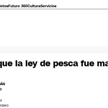
letos
Futuro 360
Cultura
Servicios
que la ley de pesca fue 
MÁS
O
is
rdero