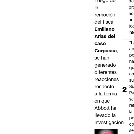
Luego de
de
la
pr
no
remoción
en
del fiscal
to
Emiliano
in
Arias del
"L
caso
ap
Corpesca
,
po
se han
h
generado
q
diferentes
c
reacciones
su
respecto
Su
P
a la forma
se
en que
re
Abbott ha
la
llevado la
po
investigación.
co
se