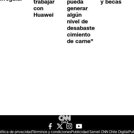
trabajar
pueda
y becas
con
generar
Huawei
algún
nivel de
desabaste
cimiento
de carne"
lítica de privacidad
Términos y condiciones
Publicidad Servel CNN Chile Digital
Pub