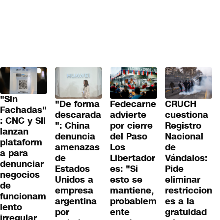
"Sin
"De forma
Fedecarne
CRUCH
Fachadas"
descarada
advierte
cuestiona
: CNC y SII
": China
por cierre
Registro
lanzan
denuncia
del Paso
Nacional
plataform
amenazas
Los
de
a para
de
Libertador
Vándalos:
denunciar
Estados
es: "Si
Pide
negocios
Unidos a
esto se
eliminar
de
empresa
mantiene,
restriccion
funcionam
argentina
probablem
es a la
iento
por
ente
gratuidad
irregular