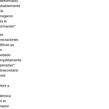
sinformado,
obablemente
 le
tregaron
da la
formación"
as
reciaciones
líticas ya
an
uedado
ompletamente
peradas":
bsecretario
avez
fiere a
lémica
n el
nador