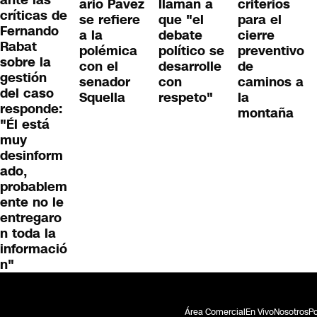
ario Pavez
llaman a
criterios
críticas de
se refiere
que "el
para el
Fernando
a la
debate
cierre
Rabat
polémica
político se
preventivo
sobre la
con el
desarrolle
de
gestión
senador
con
caminos a
del caso
Squella
respeto"
la
responde:
montaña
"Él está
muy
desinform
ado,
probablem
ente no le
entregaro
n toda la
informació
n"
Área Comercial
En Vivo
Nosotros
Po