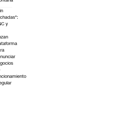
ontaña
in
chadas":
NC y
nzan
ataforma
ra
nunciar
gocios
e
ncionamiento
regular