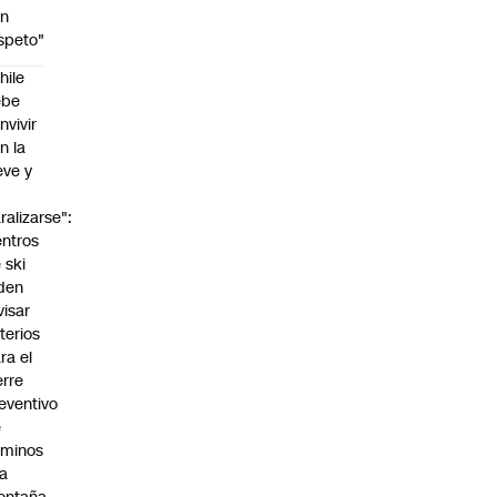
on
speto"
hile
.
ebe
nvivir
n la
eve y
o
ralizarse":
ntros
 ski
den
visar
iterios
ra el
erre
eventivo
e
aminos
la