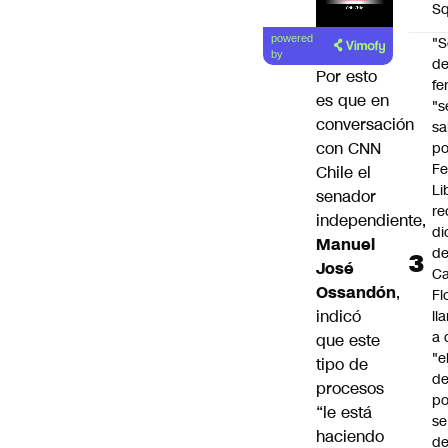
Sq
powered
"S
by
d
Por esto
fe
es que en
"s
conversación
sa
con CNN
po
Fe
Chile el
Li
senador
re
independiente,
di
Manuel
d
José
Ca
Ossandón
,
Fl
indicó
ll
a 
que este
"e
tipo de
d
procesos
po
“le está
se
haciendo
de