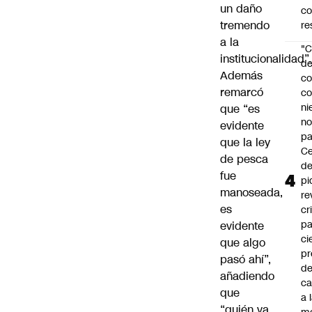
un daño
c
tremendo
re
a la
"C
institucionalidad”
d
Además
co
remarcó
co
ni
que “es
n
evidente
pa
que la ley
Ce
de pesca
de
fue
pi
manoseada,
re
es
cr
pa
evidente
ci
que algo
pr
pasó ahí”,
d
añadiendo
c
que
a 
“quién va