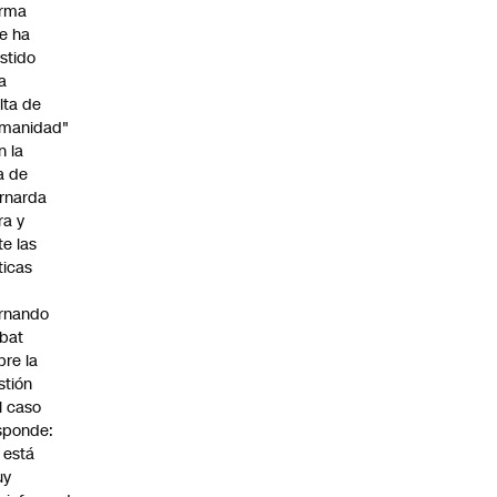
irma
e ha
istido
a
alta de
manidad"
n la
ja de
rnarda
ra y
te las
íticas
rnando
bat
bre la
stión
l caso
sponde:
l está
uy