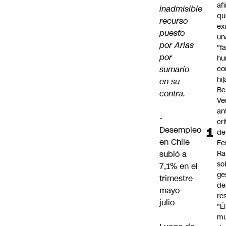
af
inadmisible
qu
recurso
ex
puesto
un
por Arias
"f
por
hu
sumario
co
hi
en su
Be
contra.
Ve
an
-
cr
Desempleo
de
en Chile
Fe
subió a
Ra
so
7,1% en el
ge
trimestre
de
mayo-
re
julio
"É
m