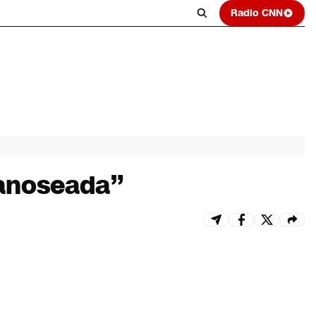
Radio CNN
manoseada”