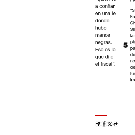
m
a confiar
"S
en una le
Fa
donde
C
hubo
SII
manos
la
pl
negras.
pa
Eso es lo
de
que dijo
ne
el fiscal”.
d
fu
ir