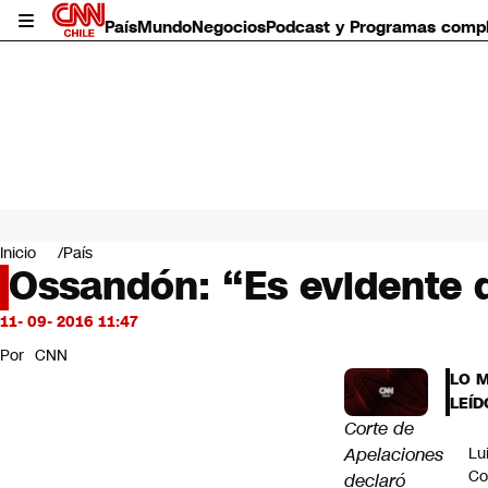
País
Mundo
Negocios
Podcast y Programas comp
País
Mundo
Inicio
País
Negocios
Ossandón: “Es evidente 
Deportes
Programas completos
11- 09- 2016 11:47
Cultura
Por
CNN
Servicios
LO 
Bits
LEÍD
CNN Data
Corte de
CNN tiempo
Apelaciones
Lu
Futuro 360
Co
declaró
Opinión