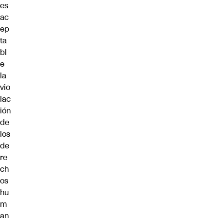
es
ac
ep
ta
bl
e
la
vio
lac
ión
de
los
de
re
ch
os
hu
m
an