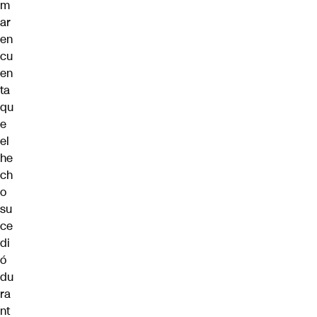
m
ar
en
cu
en
ta
qu
e
el
he
ch
o
su
ce
di
ó
du
ra
nt