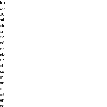
tro
de
Ju
sti
cia
or
de
nó
re
ab
rir
el
su
m
ari
o
int
er
no.