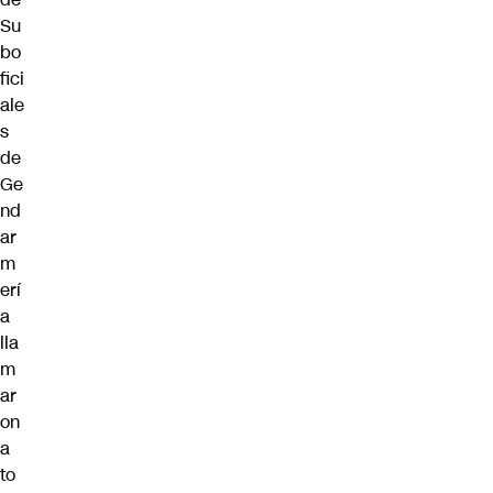
Su
bo
fici
ale
s
de
Ge
nd
ar
m
erí
a
lla
m
ar
on
a
to