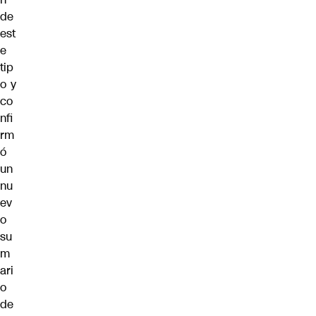
de
est
e
tip
o y
co
nfi
rm
ó
un
nu
ev
o
su
m
ari
o
de