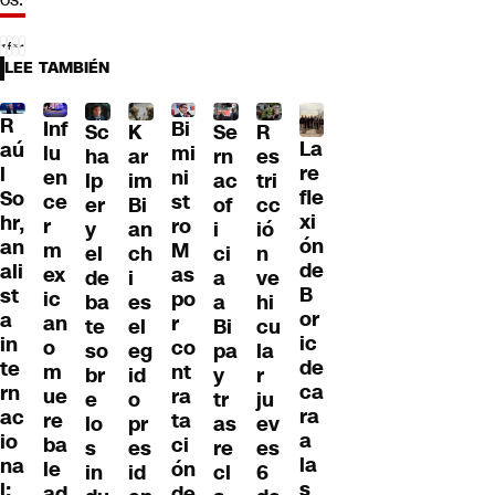
LEE TAMBIÉN
R
Inf
Bi
Sc
K
Se
R
La
aú
lu
mi
ha
ar
rn
es
re
l
en
ni
lp
im
ac
tri
fle
So
ce
st
er
Bi
of
cc
xi
hr,
r
ro
y
an
i
ió
ón
an
m
M
el
ch
ci
n
de
ali
ex
as
de
i
a
ve
B
st
ic
po
ba
es
a
hi
or
a
an
r
te
el
Bi
cu
ic
in
o
co
so
eg
pa
la
de
te
m
nt
br
id
y
r
ca
rn
ue
ra
e
o
tr
ju
ra
ac
re
ta
lo
pr
as
ev
a
io
ba
ci
s
es
re
es
la
na
le
ón
in
id
cl
6
s
l:
ad
de