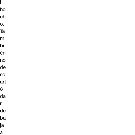
l
he
ch
o.
Ta
m
bi
én
no
de
sc
art
ó
da
r
de
ba
ja
a