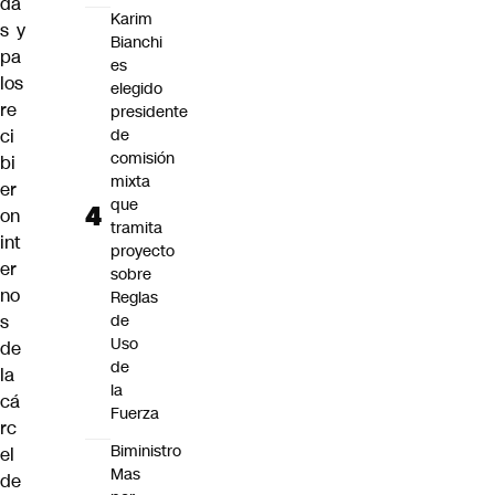
da
Karim
s y
Bianchi
pa
es
los
elegido
re
presidente
ci
de
comisión
bi
mixta
er
que
on
tramita
int
proyecto
er
sobre
no
Reglas
s
de
Uso
de
de
la
la
cá
Fuerza
rc
Biministro
el
Mas
de