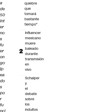
a
quiebre
de
que
tomará
50
bastante
int
tiempo"
er
no
Influencer
mexicano
s
muere
fu
baleado
er
durante
on
transmisión
go
en
lp
vivo
ea
Schalper
do
y
s
el
po
debate
r
sobre
los
fu
indultos
nci