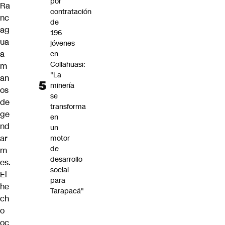
por
Ra
contratación
nc
de
ag
196
ua
jóvenes
a
en
Collahuasi:
m
"La
an
minería
os
se
de
transforma
ge
en
nd
un
ar
motor
de
m
desarrollo
es.
social
El
para
he
Tarapacá"
ch
o
oc