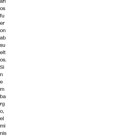
ari
os
fu
er
on
ab
su
elt
os.
Si
n
e
m
ba
rg
o,
el
mi
nis