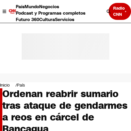
País
Mundo
Negocios
Radio
Podcast y Programas completos
CNN
Futuro 360
Cultura
Servicios
País
Mundo
Negocios
Inicio
País
Ordenan reabrir sumario
Deportes
Programas completos
tras ataque de gendarmes
Cultura
Servicios
a reos en cárcel de
Bits
CNN Data
Rancagua
CNN tiempo