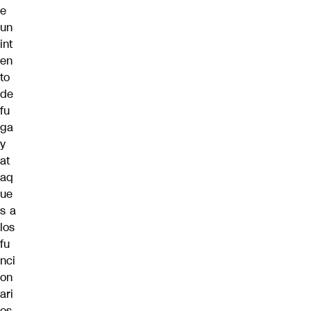
e
un
int
en
to
de
fu
ga
y
at
aq
ue
s a
los
fu
nci
on
ari
os.