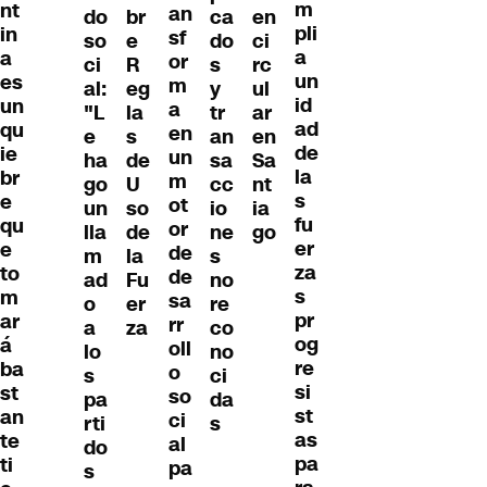
m
nt
an
do
br
ca
en
pli
in
sf
so
e
do
ci
a
a
or
ci
R
s
rc
un
es
m
al:
eg
y
ul
id
un
a
"L
la
tr
ar
ad
qu
en
e
s
an
en
de
ie
un
ha
de
sa
Sa
la
br
m
go
U
cc
nt
s
e
ot
un
so
io
ia
fu
qu
or
lla
de
ne
go
er
e
de
m
la
s
za
to
de
ad
Fu
no
s
m
sa
o
er
re
pr
ar
rr
a
za
co
og
á
oll
lo
no
re
ba
o
s
ci
si
st
so
pa
da
st
an
ci
rti
s
as
te
al
do
pa
ti
pa
s