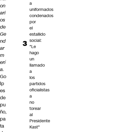
a
on
uniformados
ari
condenados
os
por
de
el
Ge
estallido
social:
nd
"Le
ar
hago
m
un
erí
llamado
a.
a
Go
los
lp
partidos
oficialistas
es
a
de
no
pu
torear
ño,
al
pa
Presidente
ta
Kast"