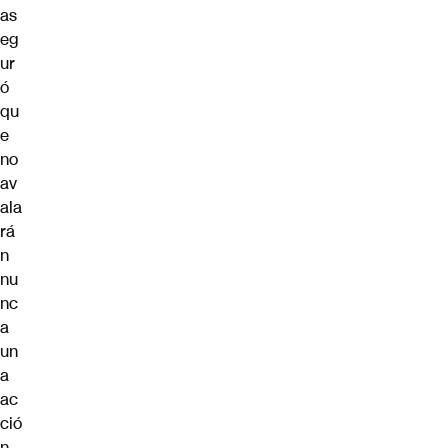
as
eg
ur
ó
qu
e
no
av
ala
rá
n
nu
nc
a
un
a
ac
ció
n