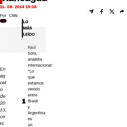
Futuro 360
21- 08- 2014 19:38
Opinión
Por
CNN
LO
MÁS
LEÍDO
Raúl
Sohr,
analista
internacional:
En
"Lo
ag
que
ost
estamos
o
viendo
entre
de
Brasil
20
y
13,
Argentina
ce
es
rc
un