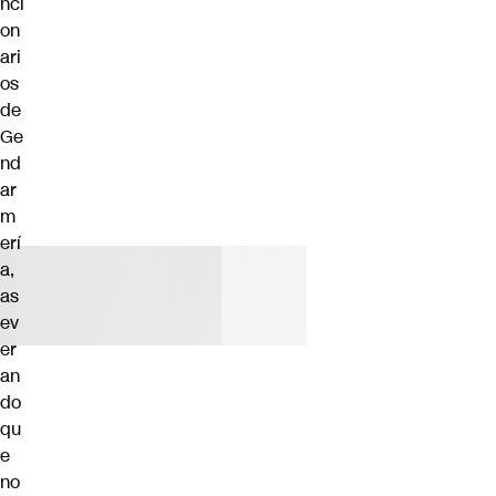
nci
on
ari
os
de
Ge
nd
ar
m
erí
a,
as
ev
er
an
do
qu
e
no