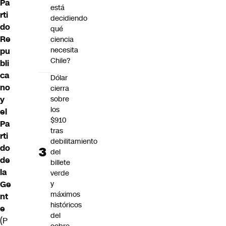
Pa
está
rti
decidiendo
do
qué
Re
ciencia
necesita
pu
Chile?
bli
ca
Dólar
no
cierra
sobre
y
los
el
$910
Pa
tras
rti
debilitamiento
do
del
de
billete
la
verde
y
Ge
máximos
nt
históricos
e
del
(P