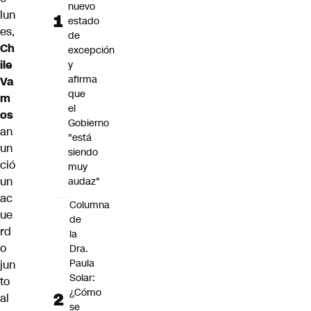
nuevo
lun
estado
es,
de
Ch
excepción
ile
y
afirma
Va
que
m
el
os
Gobierno
an
"está
un
siendo
ció
muy
un
audaz"
ac
Columna
ue
de
rd
la
o
Dra.
Paula
jun
Solar:
to
¿Cómo
al
se