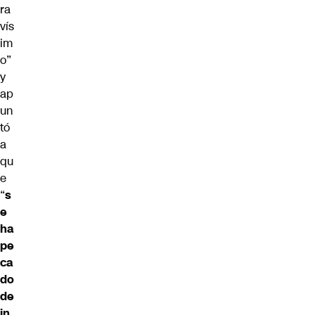
ra
vís
im
o”
y
ap
un
tó
a
qu
e
“
s
e
ha
pe
ca
do
de
in