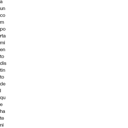
a
un
co
m
po
rta
mi
en
to
dis
tin
to
de
l
qu
e
ha
te
ni