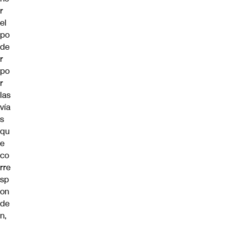
r
el
po
de
r
po
r
las
vía
s
qu
e
co
rre
sp
on
de
n,