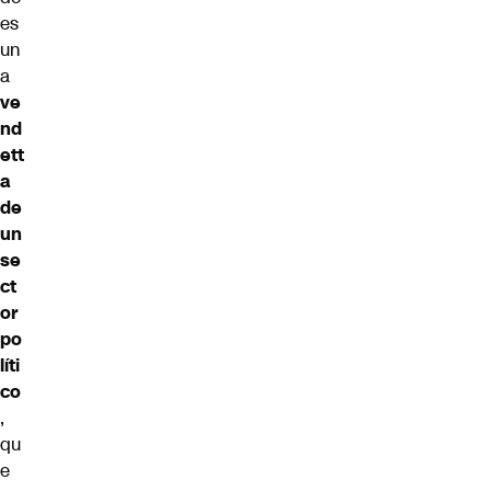
es
un
a
ve
nd
ett
a
de
un
se
ct
or
po
líti
co
,
qu
e