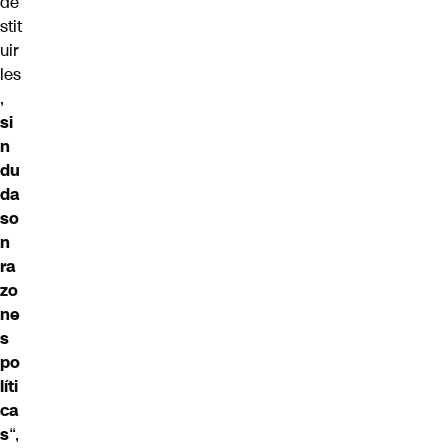
de
stit
uir
les
,
si
n
du
da
so
n
ra
zo
ne
s
po
líti
ca
s
“,