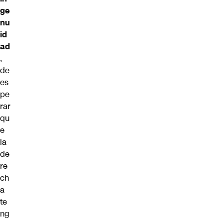
ge
nu
id
ad
,
de
es
pe
rar
qu
e
la
de
re
ch
a
te
ng