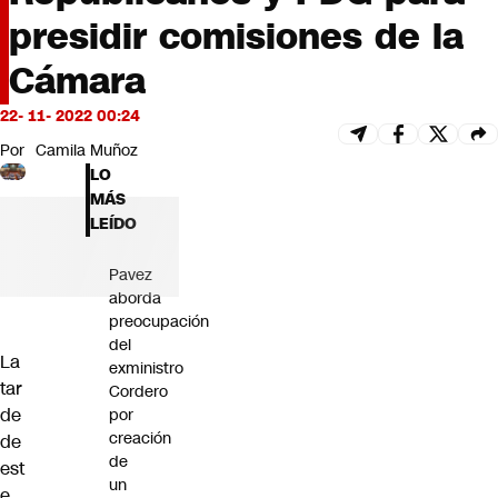
Futuro 360
presidir comisiones de la
Opinión
Cámara
22- 11- 2022 00:24
Por
Camila Muñoz
LO
MÁS
LEÍDO
Pavez
aborda
preocupación
del
La
exministro
tar
Cordero
de
por
creación
de
de
est
un
e