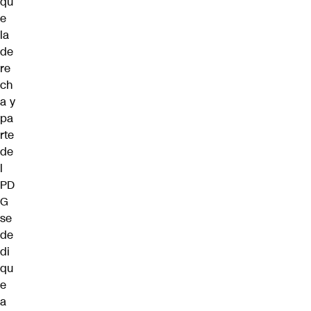
qu
e
la
de
re
ch
a y
pa
rte
de
l
PD
G
se
de
di
qu
e
a