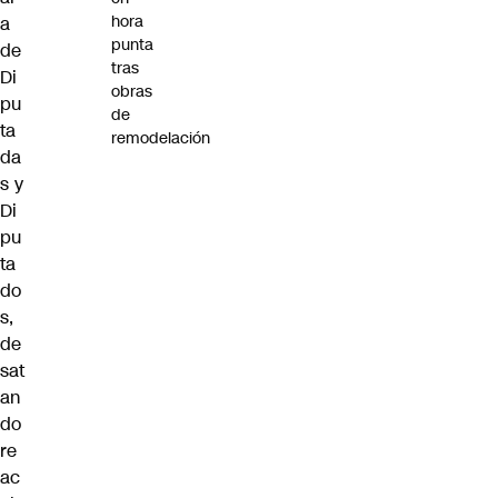
hora
a
punta
de
tras
Di
obras
pu
de
ta
remodelación
da
s y
Di
pu
ta
do
s,
de
sat
an
do
re
ac