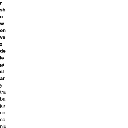
r
sh
o
w
en
ve
z
de
le
gi
sl
ar
y
tra
ba
jar
en
co
nju