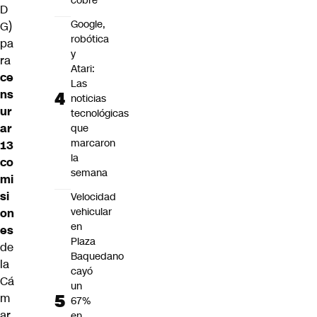
cobre
D
Google,
G)
robótica
pa
y
ra
Atari:
ce
Las
ns
noticias
ur
tecnológicas
ar
que
marcaron
13
la
co
semana
mi
si
Velocidad
vehicular
on
en
es
Plaza
de
Baquedano
la
cayó
Cá
un
m
67%
ar
en