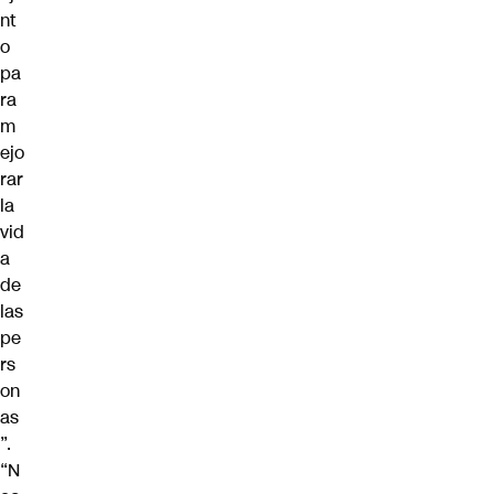
nt
o
pa
ra
m
ejo
rar
la
vid
a
de
las
pe
rs
on
as
”.
“N