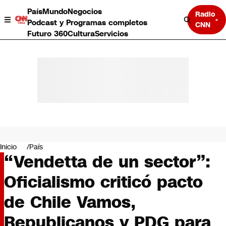
País
Mundo
Negocios
Radio
Podcast y Programas completos
CNN
Futuro 360
Cultura
Servicios
País
Mundo
Negocios
Inicio
País
“Vendetta de un sector”:
Deportes
Programas completos
Oficialismo criticó pacto
Cultura
Servicios
de Chile Vamos,
Bits
CNN Data
Republicanos y PDG para
CNN tiempo