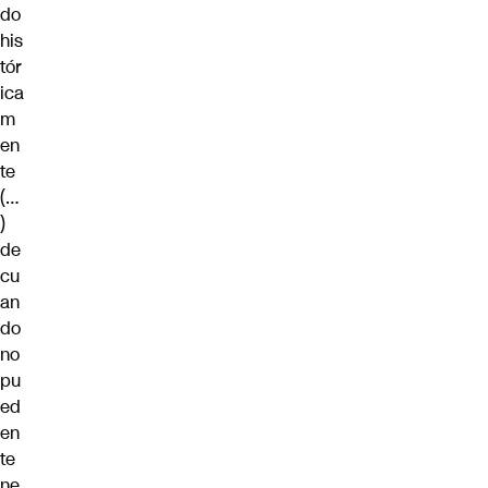
do
his
tór
ica
m
en
te
(…
)
de
cu
an
do
no
pu
ed
en
te
ne