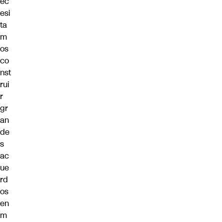
ec
esi
ta
m
os
co
nst
rui
r
gr
an
de
s
ac
ue
rd
os
en
m