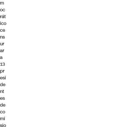
m
oc
rát
ico
ce
ns
ur
ar
a
13
pr
esi
de
nt
es
de
co
mi
sio