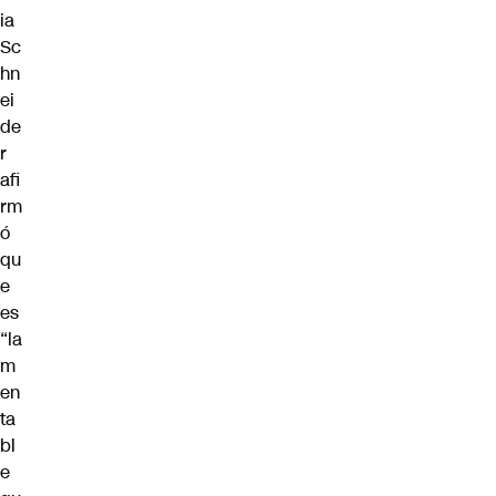
ia
Sc
hn
ei
de
r
afi
rm
ó
qu
e
es
“la
m
en
ta
bl
e