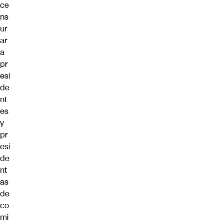
ce
ns
ur
ar
a
pr
esi
de
nt
es
y
pr
esi
de
nt
as
de
co
mi