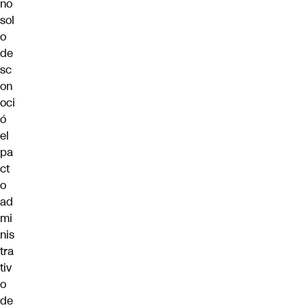
no
sol
o
de
sc
on
oci
ó
el
pa
ct
o
ad
mi
nis
tra
tiv
o
de