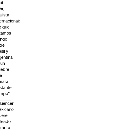
úl
hr,
alista
ternacional:
o que
tamos
endo
tre
sil y
gentina
 un
iebre
e
mará
stante
empo"
fluencer
exicano
uere
leado
rante