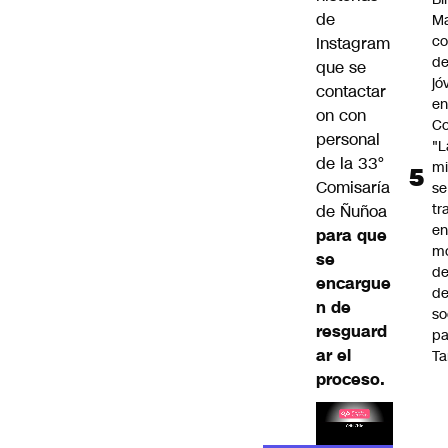
de
Ma
co
Instagram
de
que se
jó
contactar
e
on con
Co
personal
"L
de la 33°
mi
Comisaría
se
tr
de Ñuñoa
en
para que
m
se
d
encargue
de
n de
so
resguard
pa
ar el
Ta
proceso.
Lea el