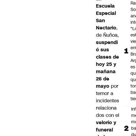
Ra
Escuela
So
Especial
an
San
in
Nectario
,
"L
de
Ñuñoa
,
es
vi
suspendi
en
ó sus
Bra
clases de
Ar
hoy 25 y
es
mañana
qu
26 de
qu
mayo
por
to
ba
temor a
ti
incidentes
relaciona
In
dos con el
m
m
velorio y
ba
funeral
du