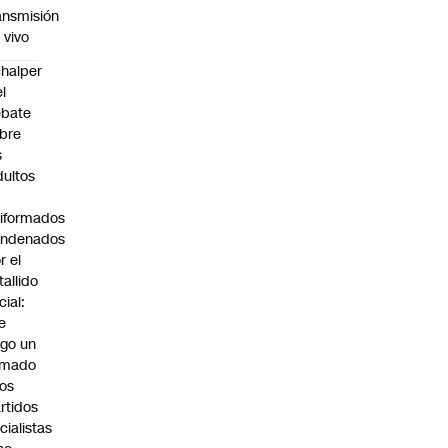
ansmisión
 vivo
halper
el
ebate
bre
s
dultos
iformados
ondenados
r el
tallido
cial:
e
go un
amado
los
rtidos
icialistas