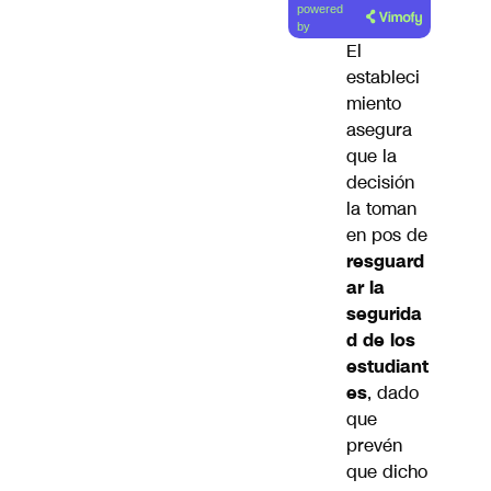
powered
artículo
by
El
estableci
miento
asegura
que la
decisión
la toman
en pos de
resguard
ar la
segurida
d de los
estudiant
es
, dado
que
prevén
que dicho