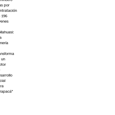
s por
ntratación
 196
venes
n
llahuasi:
a
nería
ansforma
 un
otor
e
sarrollo
cial
ra
rapacá"