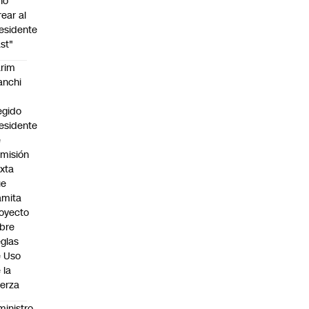
no
rear al
esidente
st"
rim
anchi
egido
esidente
e
misión
xta
ue
amita
oyecto
bre
glas
 Uso
 la
erza
ministro