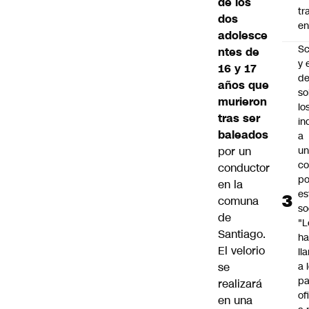
de los
tr
dos
en
adolesce
Sc
ntes
de
y 
16 y 17
d
años que
so
murieron
lo
tras ser
in
baleados
a
por un
un
c
conductor
po
en la
es
comuna
so
de
"L
Santiago
.
ha
El velorio
ll
se
a 
pa
realizará
of
en una