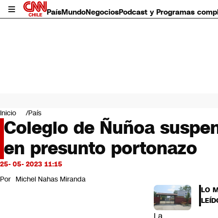
País
Mundo
Negocios
Podcast y Programas comp
País
Mundo
Inicio
País
Negocios
Colegio de Ñuñoa suspen
Deportes
en presunto portonazo
Programas completos
Cultura
Servicios
25- 05- 2023 11:15
Bits
Por
Michel Nahas Miranda
CNN Data
LO 
CNN tiempo
LEÍD
Futuro 360
La
Opinión