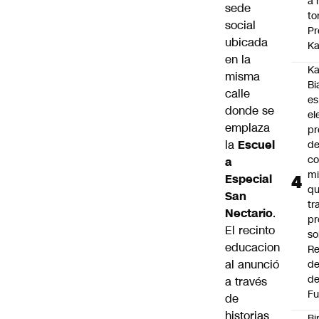
a 
sede
to
social
Pr
ubicada
Ka
en la
Ka
misma
Bi
calle
es
donde se
el
emplaza
pr
la
Escuel
d
co
a
mi
Especial
q
San
tr
Nectario
.
pr
El recinto
so
educacion
Re
al anunció
de
de
a través
Fu
de
historias
Bi