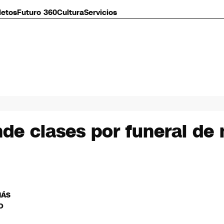
letos
Futuro 360
Cultura
Servicios
de clases por funeral de
MÁS
O