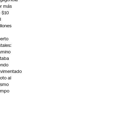
r más
 $10
l
llones
n
erto
tales:
amino
taba
endo
avimentado
roto al
ismo
empo