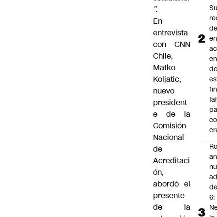
S
”.
re
En
d
entrevista
en
con CNN
a
Chile,
en
Matko
d
Koljatic,
es
fi
nuevo
fa
president
pa
e de la
co
Comisión
cr
Nacional
Ro
de
an
Acreditaci
n
ón,
ad
abordó el
d
presente
6:
de la
Ne