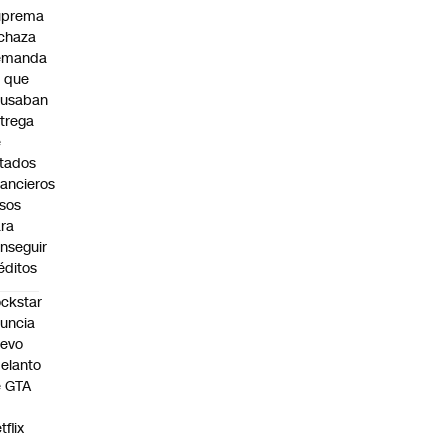
uprema
chaza
emanda
 que
cusaban
trega
e
tados
nancieros
lsos
ra
nseguir
éditos
ckstar
uncia
uevo
elanto
e GTA
tflix