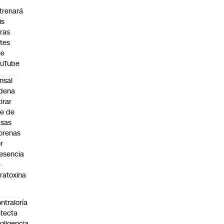
trenará
is
ras
tes
ue
ouTube
nsal
dena
tirar
te de
asas
orenas
r
esencia
e
ratoxina
ntraloría
tecta
gligencia