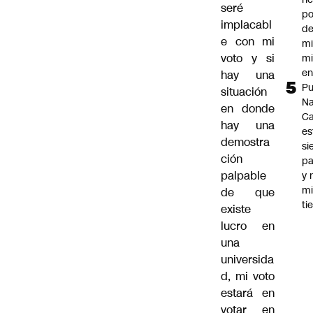
seré
po
implacabl
de
e con mi
mi
voto y si
mi
e
hay una
Pu
situación
Na
en donde
C
hay una
es
demostra
si
ción
p
palpable
y 
m
de que
ti
existe
lucro en
una
universida
d, mi voto
estará en
votar en