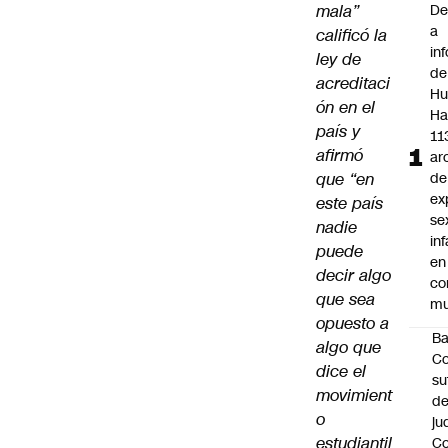
mala”
De
a
calificó la
in
ley de
de
acreditaci
Hu
ón en el
Ha
país y
11
afirmó
ar
que “en
de
ex
este país
se
nadie
inf
puede
en
decir algo
co
que sea
mu
opuesto a
B
algo que
Co
dice el
su
movimient
de
o
ju
estudiantil
Co