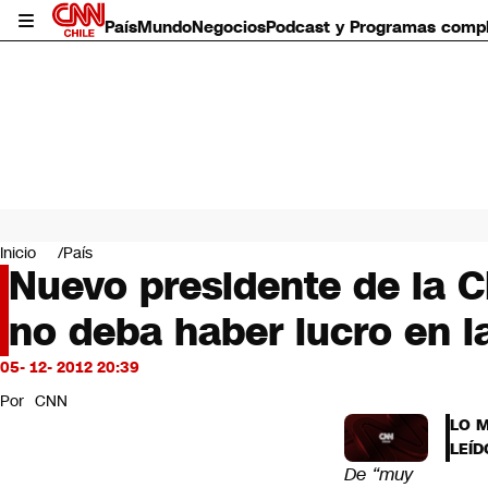
País
Mundo
Negocios
Podcast y Programas comp
País
Mundo
Inicio
País
Negocios
Nuevo presidente de la 
Deportes
no deba haber lucro en l
Programas completos
Cultura
Servicios
05- 12- 2012 20:39
Bits
Por
CNN
CNN Data
LO 
CNN tiempo
LEÍD
Futuro 360
De “muy
Opinión