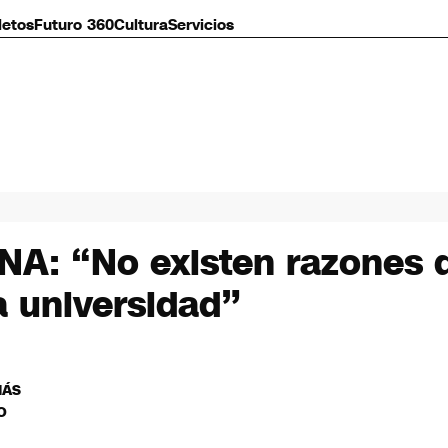
letos
Futuro 360
Cultura
Servicios
CNA: “No existen razones 
a universidad”
MÁS
O