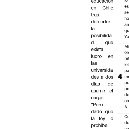
lo
educación
es
en Chile
se
tras
ho
defender
an
la
q
posibilida
Y
d que
Mi
exista
or
lucro en
re
las
lo
universida
p
des a dos
m
po
días de
pr
asumir el
d
cargo.
oc
“Pero
A
dado que
Co
la ley lo
de
prohíbe,
ne