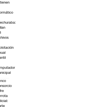
tienen
formático
echuraba:
llan
3
chivos
plotación
xual
antil
mputador
nicipal
anco
nsorcio
fre
rrota
dicial:
rte