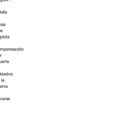
a
tafa
n
sia
ue
plota
ompensación
r
uerte
e
ldados
 la
erra
e
rania