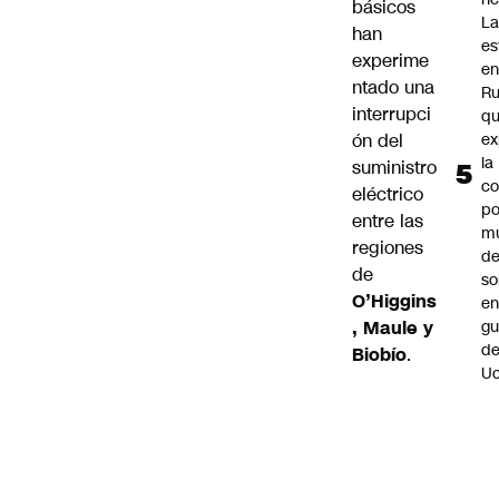
básicos
L
han
es
experime
e
ntado una
Ru
interrupci
q
ex
ón del
la
suministro
c
eléctrico
po
entre las
m
regiones
d
de
so
O’Higgins
en
gu
, Maule y
d
Biobío
.
Uc