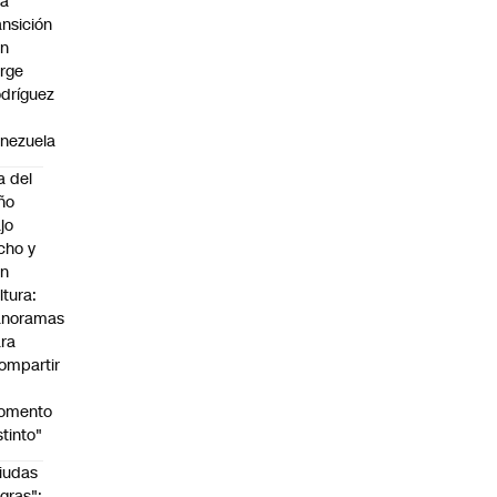
na
ansición
on
rge
dríguez
n
nezuela
a del
ño
jo
cho y
on
ltura:
anoramas
ra
ompartir
n
omento
stinto"
iudas
gras":