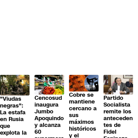
Cobre se
Cencosud
Partido
"Viudas
mantiene
inaugura
Socialista
negras":
cercano a
Jumbo
remite los
La estafa
sus
Apoquindo
anteceden
en Rusia
máximos
y alcanza
tes de
que
históricos
60
Fidel
explota la
y el