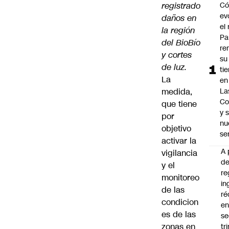
registrado
C
ev
daños en
el 
la región
Pa
del BioBío
re
y cortes
su
de luz.
ti
La
en
medida,
La
Co
que tiene
y 
por
nu
objetivo
se
activar la
A 
vigilancia
d
y el
re
monitoreo
in
de las
ré
condicion
en
es de las
s
zonas en
tr