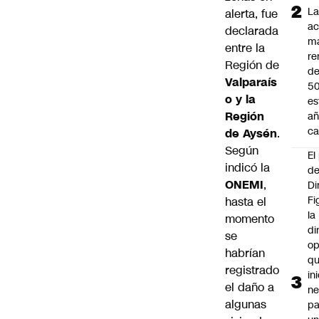
L
alerta, fue
ac
declarada
m
entre la
re
Región de
de
Valparaís
5
o y la
es
Región
añ
ca
de Aysén
.
Según
El
indicó la
d
ONEMI
,
Di
Fi
hasta el
la
momento
di
se
op
habrían
q
registrado
in
el daño a
ne
algunas
pa