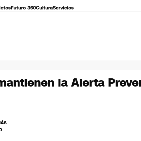
letos
Futuro 360
Cultura
Servicios
mantienen la Alerta Preve
MÁS
O