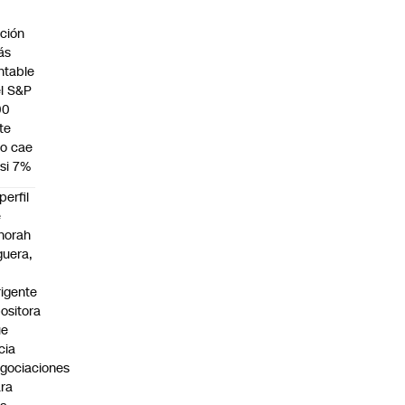
a
ción
ás
ntable
l S&P
00
te
o cae
si 7%
 perfil
e
norah
guera,
rigente
ositora
ue
icia
gociaciones
ra