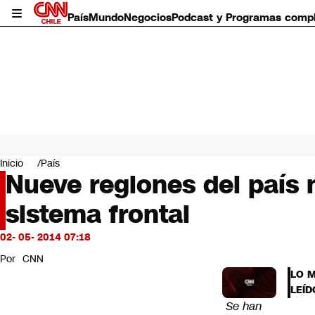
País
Mundo
Negocios
Podcast y Programas comp
País
Mundo
Inicio
País
Negocios
Nueve regiones del país 
Deportes
sistema frontal
Programas completos
Cultura
Servicios
02- 05- 2014 07:18
Bits
Por
CNN
CNN Data
LO 
CNN tiempo
LEÍD
Futuro 360
Se han
Opinión