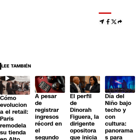
LEE TAMBIÉN
A pesar
El perfil
Día del
Cómo
de
de
Niño bajo
evolucion
registrar
Dinorah
techo y
a el retail:
ingresos
Figuera, la
con
Paris
récord en
dirigente
cultura:
remodela
el
opositora
panorama
su tienda
segundo
que inicia
s para
en Alto