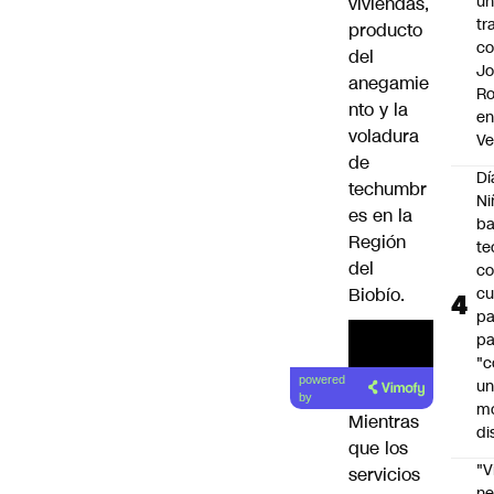
u
viviendas,
tr
producto
c
del
Jo
anegamie
Ro
nto y la
e
voladura
Ve
de
Dí
techumbr
Ni
es en la
ba
Región
te
del
c
Biobío.
cu
p
pa
"c
powered
u
by
m
Mientras
di
que los
"V
servicios
ne