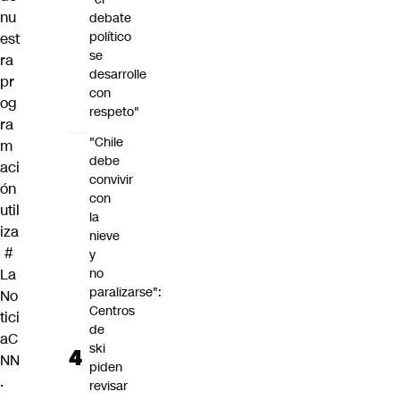
nu
debate
político
est
se
ra
desarrolle
pr
con
og
respeto"
ra
"Chile
m
debe
aci
convivir
ón
con
util
la
iza
nieve
#
y
La
no
paralizarse":
No
Centros
tici
de
aC
ski
NN
piden
.
revisar