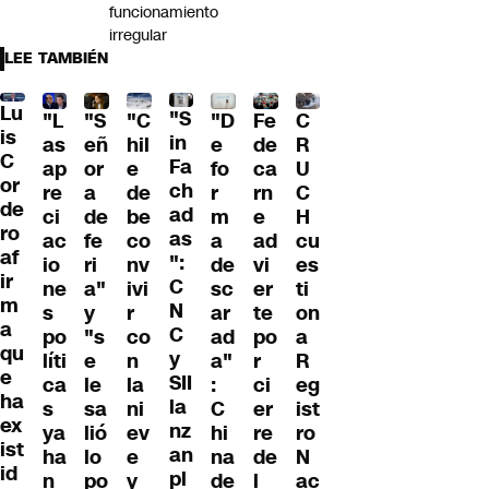
funcionamiento
irregular
LEE TAMBIÉN
Lu
"S
"L
"S
"C
"D
Fe
C
is
in
as
eñ
hil
e
de
R
C
Fa
ap
or
e
fo
ca
U
or
ch
re
a
de
r
rn
C
de
ad
ci
de
be
m
e
H
ro
as
ac
fe
co
a
ad
cu
af
":
io
ri
nv
de
vi
es
ir
C
ne
a"
ivi
sc
er
ti
m
N
s
y
r
ar
te
on
a
C
po
"s
co
ad
po
a
qu
y
líti
e
n
a"
r
R
e
SII
ca
le
la
:
ci
eg
ha
la
s
sa
ni
C
er
ist
ex
nz
ya
lió
ev
hi
re
ro
ist
an
ha
lo
e
na
de
N
id
pl
n
po
y
de
l
ac