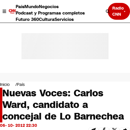
País
Mundo
Negocios
Radio
Podcast y Programas completos
CNN
Futuro 360
Cultura
Servicios
País
Mundo
Negocios
Inicio
País
Nuevas Voces: Carlos
Deportes
Programas completos
Ward, candidato a
Cultura
Servicios
concejal de Lo Barnechea
Bits
CNN Data
06- 10- 2012 22:30
CNN tiempo