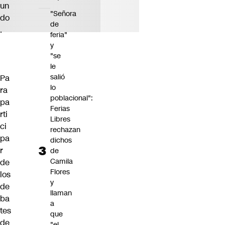
un
"Señora
do
de
.
feria"
y
"se
le
salió
Pa
lo
ra
poblacional":
pa
Ferias
rti
Libres
ci
rechazan
pa
dichos
r
de
Camila
de
Flores
los
y
de
llaman
ba
a
tes
que
de
"el