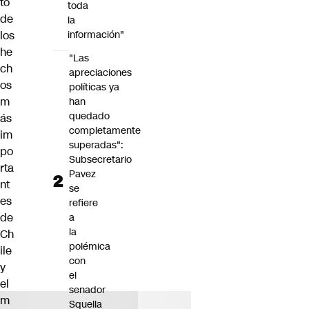
to
toda
de
la
los
información"
he
"Las
ch
apreciaciones
os
políticas ya
m
han
quedado
ás
completamente
im
superadas":
po
Subsecretario
rta
Pavez
nt
se
es
refiere
de
a
la
Ch
polémica
ile
con
y
el
el
senador
m
Squella