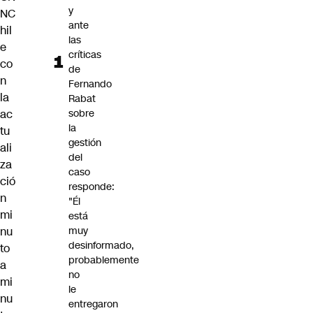
y
NC
ante
hil
las
e
críticas
co
de
n
Fernando
la
Rabat
ac
sobre
la
tu
gestión
ali
del
za
caso
ció
responde:
n
"Él
mi
está
nu
muy
desinformado,
to
probablemente
a
no
mi
le
nu
entregaron