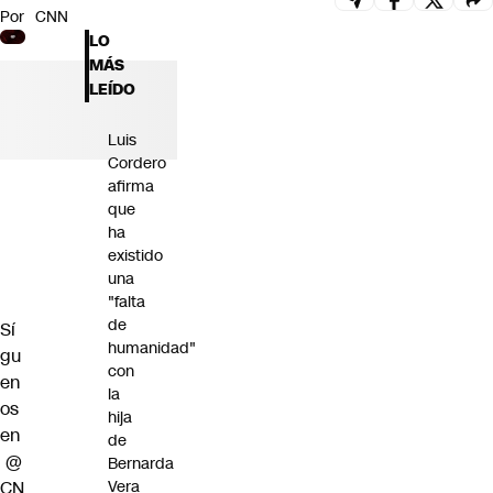
Por
CNN
Futuro 360
LO
Opinión
MÁS
LEÍDO
Luis
Cordero
afirma
que
ha
existido
una
"falta
de
Sí
humanidad"
gu
con
en
la
os
hija
en
de
@
Bernarda
CN
Vera