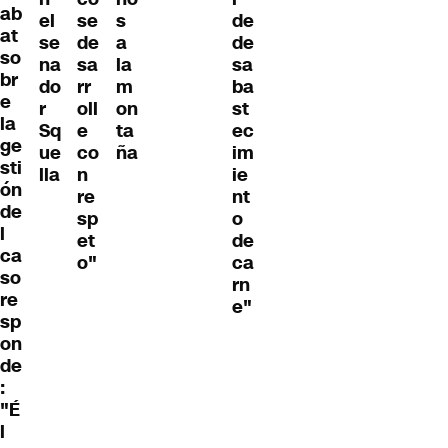
ab
el
se
s
de
at
se
de
a
de
so
na
sa
la
sa
br
do
rr
m
ba
e
r
oll
on
st
la
Sq
e
ta
ec
ge
ue
co
ña
im
sti
lla
n
ie
ón
re
nt
de
sp
o
l
et
de
ca
o"
ca
so
rn
re
e"
sp
on
de
:
"É
l