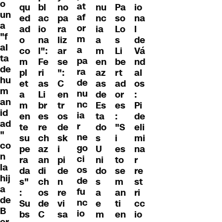
o
at
qu
bl
no
nu
Pa
io
un
af
ed
ac
pa
nc
so
na
a
or
ad
io
ra
ia
Lo
l
"f
m
o
na
liz
a
s
de
al
a
co
l":
ar
m
Li
Vá
ta
pa
m
Fe
se
en
be
nd
de
ra
pl
ri
":
az
rt
al
hu
de
et
as
C
as
ad
os
m
nu
a
Li
en
de
or
:
an
nc
m
br
tr
Es
es
Pi
id
ia
en
es
os
ta
:
de
ad
r
te
re
de
do
"S
eli
"
ne
su
ch
sk
s
i
mi
co
go
pe
az
i
U
es
na
n
ci
ra
an
pi
ni
to
r
la
os
da
di
de
do
se
re
hij
de
s"
ch
n
s
m
st
a
fu
:
os
re
a
an
ri
de
nc
Su
de
vi
e
ti
cc
B
io
bs
C
sa
m
en
io