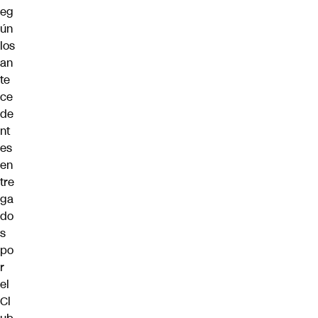
eg
ún
los
an
te
ce
de
nt
es
en
tre
ga
do
s
po
r
el
Cl