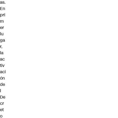
as.
En
pri
m
er
lu
ga
r,
la
ac
tiv
aci
ón
de
l
De
cr
et
o