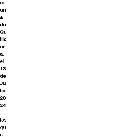
m
un
a
de
Qu
ilic
ur
a
,
el
13
de
Ju
lio
20
24
,
los
qu
e