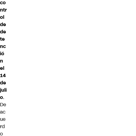
co
ntr
ol
de
de
te
nc
ió
n
el
14
de
juli
o
.
De
ac
ue
rd
o