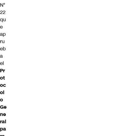
N°
22
qu
e
ap
ru
eb
a
el
Pr
ot
oc
ol
o
Ge
ne
ral
pa