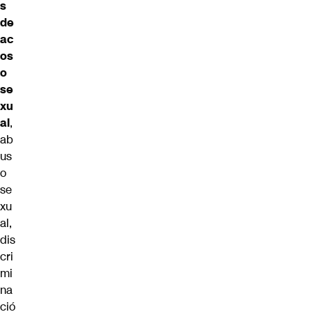
s
de
ac
os
o
se
xu
al
,
ab
us
o
se
xu
al,
dis
cri
mi
na
ció