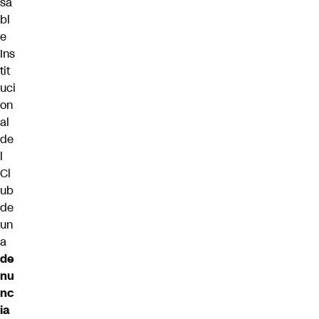
sa
bl
e
Ins
tit
uci
on
al
de
l
Cl
ub
de
un
a
de
nu
nc
ia