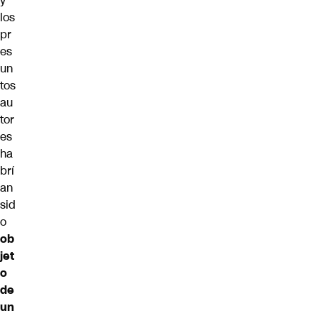
y
los
pr
es
un
tos
au
tor
es
ha
brí
an
sid
o
ob
jet
o
de
un