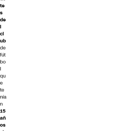
te
s
de
l
cl
ub
de
fút
bo
l
qu
e
te
nía
n
15
añ
os