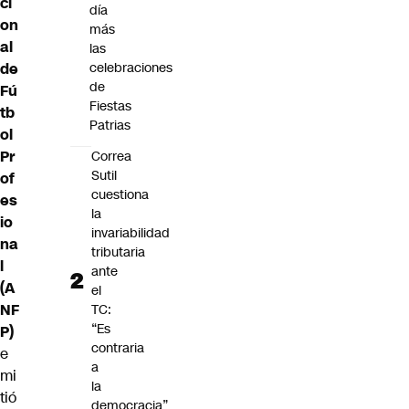
ci
día
on
más
al
las
celebraciones
de
de
Fú
Fiestas
tb
Patrias
ol
Pr
Correa
Sutil
of
cuestiona
es
la
io
invariabilidad
na
tributaria
l
ante
(A
el
NF
TC:
“Es
P)
contraria
e
a
mi
la
tió
democracia”