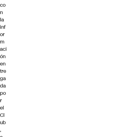
co
n
la
inf
or
m
aci
ón
en
tre
ga
da
po
r
el
Cl
ub
,