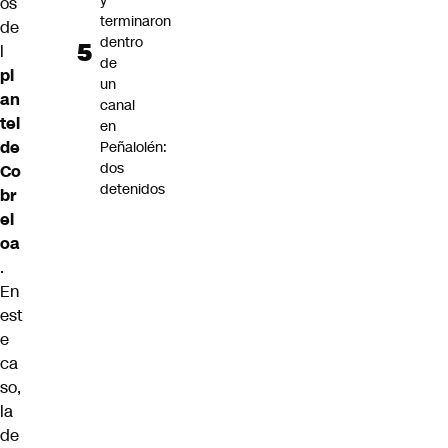
y
os
terminaron
de
dentro
l
de
pl
un
an
canal
tel
en
de
Peñalolén:
dos
Co
detenidos
br
el
oa
.
En
est
e
ca
so,
la
de