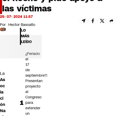
Futuro 360
las víctimas
Opinión
25- 07- 2024 11:57
Por
Hector Basoalto
LO
MÁS
LEÍDO
¿Feriado
el
17
de
La
septiembre?:
As
Presentan
oc
proyecto
al
ia
Congreso
ci
para
ón
extender
Na
un