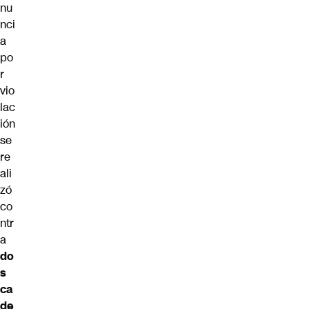
nu
nci
a
po
r
vio
lac
ión
se
re
ali
zó
co
ntr
a
do
s
ca
de