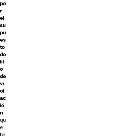
po
r
el
su
pu
es
to
de
lit
o
de
vi
ol
ac
ió
n
qu
e
ha