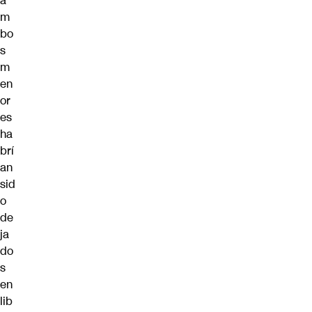
a
m
bo
s
m
en
or
es
ha
brí
an
sid
o
de
ja
do
s
en
lib