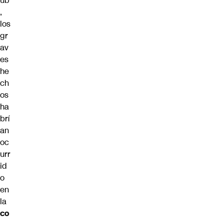
ub
,
los
gr
av
es
he
ch
os
ha
brí
an
oc
urr
id
o
en
la
co