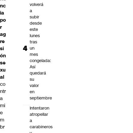
volverá
nc
a
ia
subir
po
desde
r
este
ag
lunes
re
tras
un
si
mes
ón
congelada:
se
Así
xu
quedará
al
su
co
valor
ntr
en
septiembre
a
mi
Intentaron
e
atropellar
m
a
br
carabineros