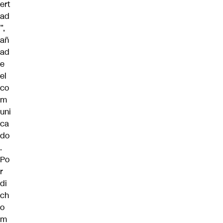
ert
ad
”,
añ
ad
e
el
co
m
uni
ca
do
.
Po
r
di
ch
o
m