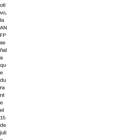
oti
vo,
la
AN
FP
se
ñal
a
qu
e
du
ra
nt
e
el
15
de
juli