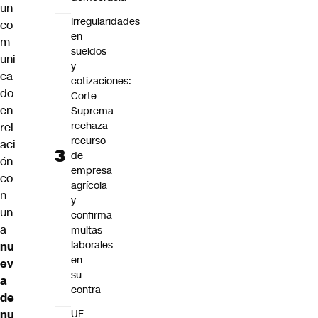
un
Irregularidades
co
en
m
sueldos
uni
y
ca
cotizaciones:
do
Corte
en
Suprema
rechaza
rel
recurso
aci
de
ón
empresa
co
agrícola
n
y
un
confirma
a
multas
laborales
nu
en
ev
su
a
contra
de
UF
nu