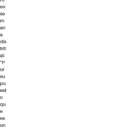
en
se
m
an
a
dis
trit
al:
“P
or
su
pu
est
o
qu
e
es
un