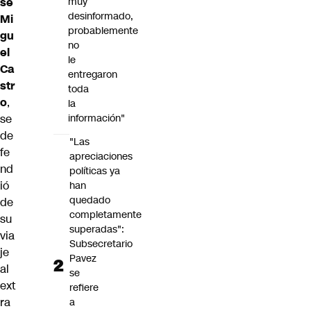
sé
muy
desinformado,
Mi
probablemente
gu
no
el
le
Ca
entregaron
str
toda
o
,
la
se
información"
de
"Las
fe
apreciaciones
nd
políticas ya
ió
han
quedado
de
completamente
su
superadas":
via
Subsecretario
je
Pavez
al
se
ext
refiere
ra
a