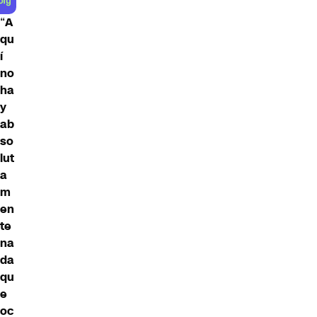
“
A
qu
í
no
ha
y
ab
so
lut
a
m
en
te
na
da
qu
e
oc