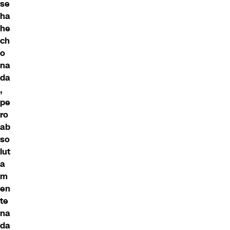
se
ha
he
ch
o
na
da
,
pe
ro
ab
so
lut
a
m
en
te
na
da