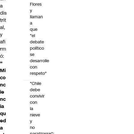
Flores
a
y
dis
llaman
trit
a
al,
que
y
"el
afi
debate
político
rm
se
ó:
desarrolle
“
con
Mi
respeto"
co
"Chile
nc
debe
ie
convivir
nc
con
ia
la
qu
nieve
ed
y
a
no
paralizarse":