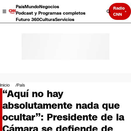
País
Mundo
Negocios
Radio
Podcast y Programas completos
CNN
Futuro 360
Cultura
Servicios
País
Mundo
Negocios
Inicio
País
“Aquí no hay
Deportes
Programas completos
absolutamente nada que
Cultura
Servicios
ocultar”: Presidente de la
Bits
CNN Data
Cámara se defiende de
CNN tiempo