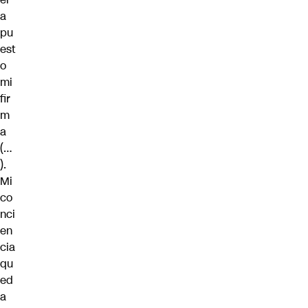
a
pu
est
o
mi
fir
m
a
(…
).
Mi
co
nci
en
cia
qu
ed
a