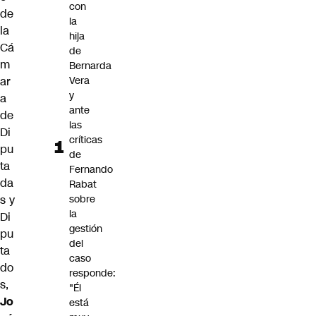
con
de
la
la
hija
Cá
de
m
Bernarda
ar
Vera
y
a
ante
de
las
Di
críticas
pu
de
ta
Fernando
da
Rabat
s y
sobre
la
Di
gestión
pu
del
ta
caso
do
responde:
s,
"Él
Jo
está