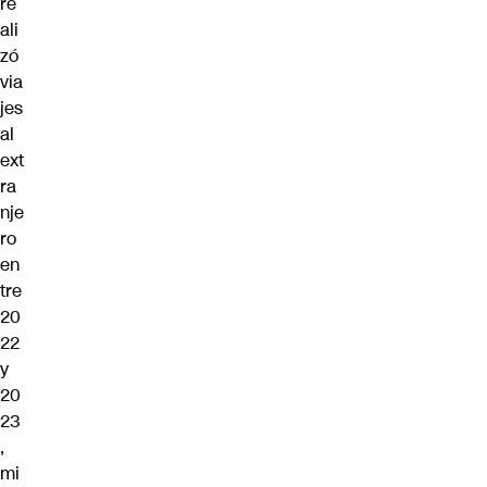
re
ali
zó
via
jes
al
ext
ra
nje
ro
en
tre
20
22
y
20
23
,
mi