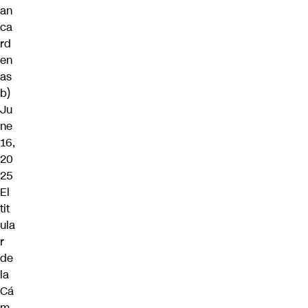
an
ca
rd
en
as
b)
Ju
ne
16,
20
25
El
tit
ula
r
de
la
Cá
m