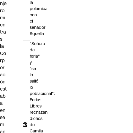
la
nje
polémica
ro
con
mi
el
en
senador
tra
Squella
s
"Señora
la
de
Co
feria"
rp
y
or
"se
aci
le
salió
ón
lo
est
poblacional":
ab
Ferias
a
Libres
en
rechazan
se
dichos
m
de
Camila
an