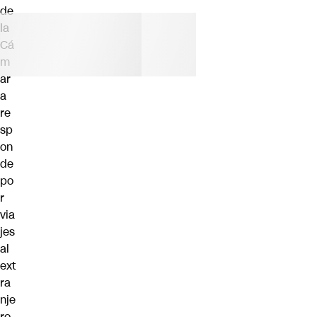
de
la
Cá
m
ar
a
re
sp
on
de
po
r
via
jes
al
ext
ra
nje
ro