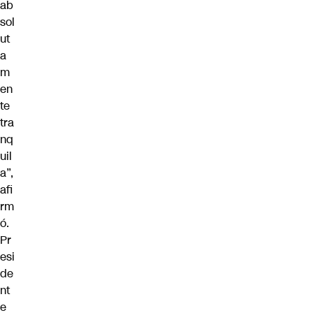
ab
sol
ut
a
m
en
te
tra
nq
uil
a”,
afi
rm
ó.
Pr
esi
de
nt
e