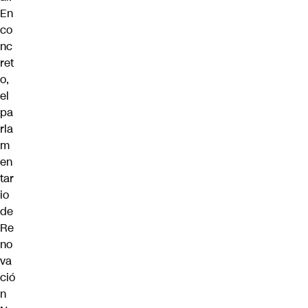
En
co
nc
ret
o,
el
pa
rla
m
en
tar
io
de
Re
no
va
ció
n