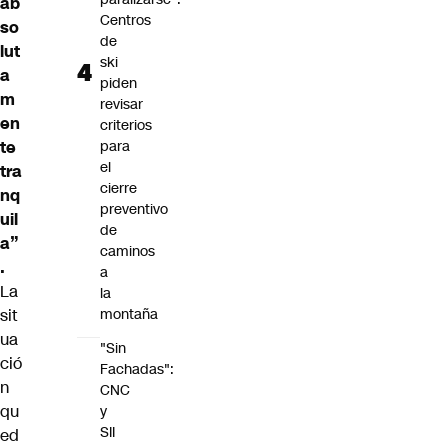
ab
Centros
so
de
lut
ski
a
piden
m
revisar
en
criterios
te
para
el
tra
cierre
nq
preventivo
uil
de
a”
caminos
.
a
La
la
sit
montaña
ua
"Sin
ció
Fachadas":
n
CNC
qu
y
SII
ed