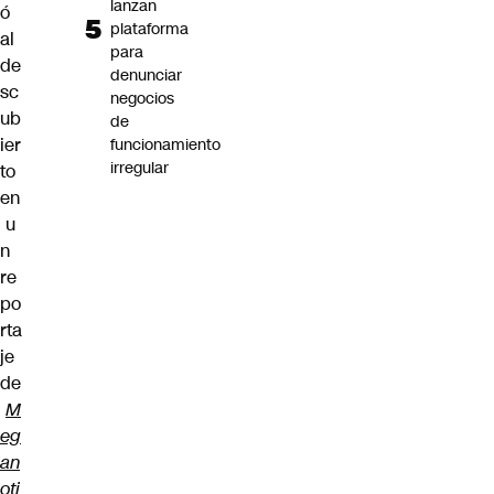
lanzan
ó
plataforma
al
para
de
denunciar
sc
negocios
ub
de
ier
funcionamiento
irregular
to
en
u
n
re
po
rta
je
de
M
eg
an
oti