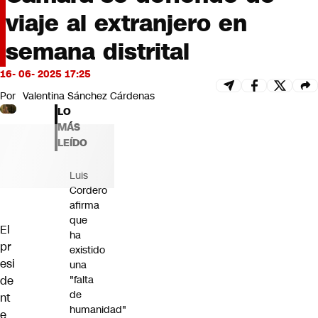
Futuro 360
viaje al extranjero en
Opinión
semana distrital
16- 06- 2025 17:25
Por
Valentina Sánchez Cárdenas
LO
MÁS
LEÍDO
Luis
Cordero
afirma
que
El
ha
pr
existido
esi
una
de
"falta
de
nt
humanidad"
e