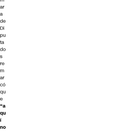
ar
a
de
Di
pu
ta
do
s
re
m
ar
có
qu
e
“a
qu
í
no