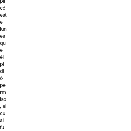
pli
có
est
e
lun
es
qu
e
él
pi
di
ó
pe
rm
iso
, el
cu
al
fu