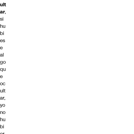
ult
ar
,
si
hu
bi
es
e
al
go
qu
e
oc
ult
ar,
yo
no
hu
bi
er