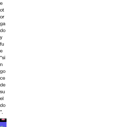
e
ot
or
ga
do
y
fu
e
“si
n
go
ce
de
su
el
do
”.