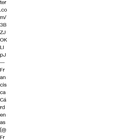
ter
.co
m/
3B
ZJ
OK
LI
pJ
—
Fr
an
cis
ca
Cá
rd
en
as
(@
Fr