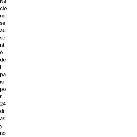
Na
cio
nal
se
au
se
nt
ó
de
l
pa
ís
po
r
24
dí
as
y
no