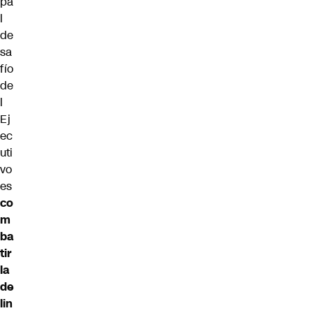
pa
l
de
sa
fío
de
l
Ej
ec
uti
vo
es
co
m
ba
tir
la
de
lin