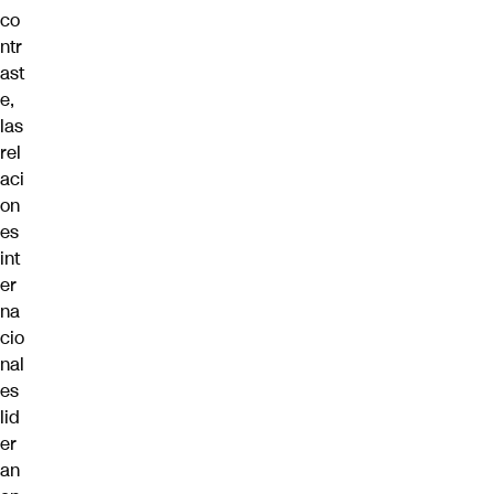
co
ntr
ast
e,
las
rel
aci
on
es
int
er
na
cio
nal
es
lid
er
an