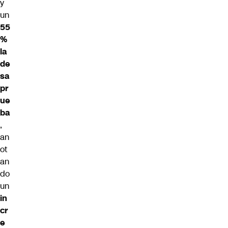
y
un
55
%
la
de
sa
pr
ue
ba
,
an
ot
an
do
un
in
cr
e