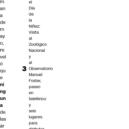
m
el
Día
an
de
a
la
de
Niñez:
m
Visita
ay
al
o,
Zoológico
re
Nacional
y
vel
al
ó
Observatorio
qu
Manuel
e
Foster,
ni
paseo
ng
en
un
teleférico
y
a
seis
de
lugares
las
para
ár