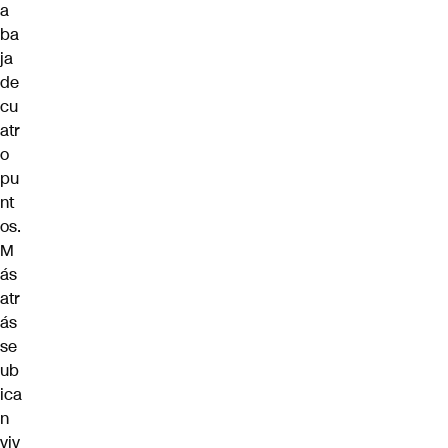
a
ba
ja
de
cu
atr
o
pu
nt
os.
M
ás
atr
ás
se
ub
ica
n
viv