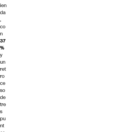
ien
da
,
co
n
37
%
y
un
ret
ro
ce
so
de
tre
s
pu
nt