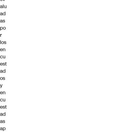
alu
ad
as
po
r
los
en
cu
est
ad
os
y
en
cu
est
ad
as
ap