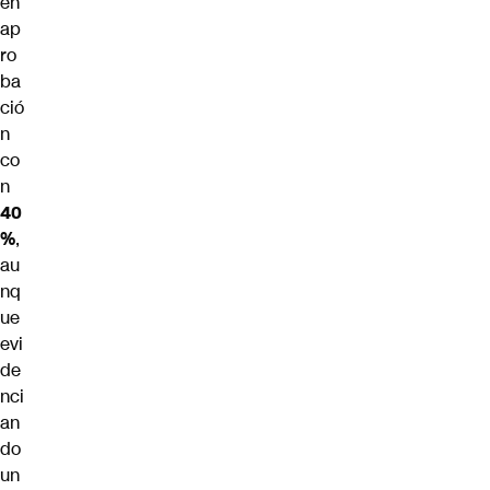
en
ap
ro
ba
ció
n
co
n
40
%
,
au
nq
ue
evi
de
nci
an
do
un