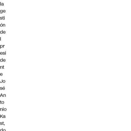
la
ge
sti
ón
de
l
pr
esi
de
nt
e
Jo
sé
An
to
nio
Ka
st
,
do