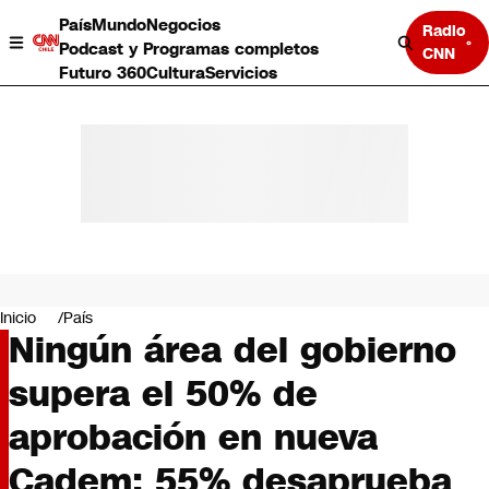
País
Mundo
Negocios
Radio
Podcast y Programas completos
CNN
Futuro 360
Cultura
Servicios
País
Mundo
Negocios
Inicio
País
Ningún área del gobierno
Deportes
Programas completos
supera el 50% de
Cultura
Servicios
aprobación en nueva
Bits
CNN Data
Cadem: 55% desaprueba
CNN tiempo