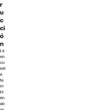
r
u
c
ci
ó
n
La
en
cu
est
a
ta
m
bi
én
ab
or