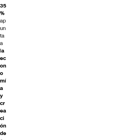
35
%
ap
un
ta
a
l
a
ec
on
o
mí
a
y
cr
ea
ci
ón
de