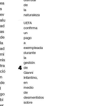
disfrutar
ea
de
s
la
ev
naturaleza
alu
UEFA
ad
confirma
as
un
de
pago
la
a
exempleada
ad
durante
mi
la
nis
gestión
tra
de
ció
Gianni
n
Infantino,
de
en
medio
l
de
go
desmentidos
bi
sobre
er