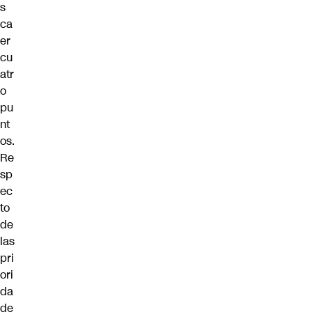
s
ca
er
cu
atr
o
pu
nt
os.
Re
sp
ec
to
de
las
pri
ori
da
de