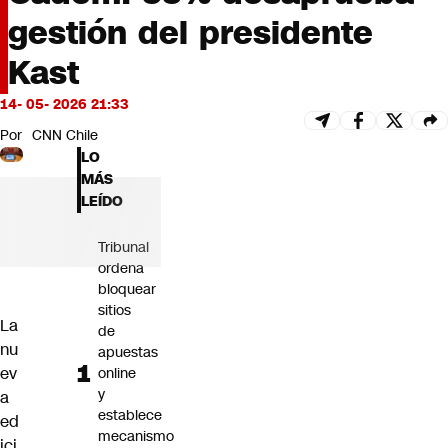
Futuro 360
gestión del presidente
Opinión
Kast
14- 05- 2026 21:33
Por
CNN Chile
LO
MÁS
LEÍDO
Tribunal
ordena
bloquear
sitios
La
de
nu
apuestas
ev
online
y
a
establece
ed
mecanismo
ici