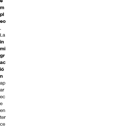
e
m
pl
eo
.
La
in
mi
gr
ac
ió
n
ap
ar
ec
e
en
ter
ce