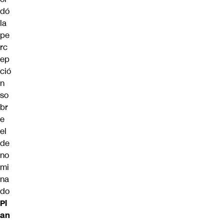
dó
la
pe
rc
ep
ció
n
so
br
e
el
de
no
mi
na
do
Pl
an