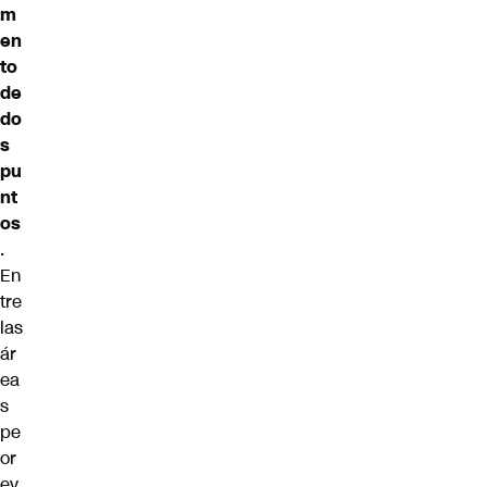
m
en
to
de
do
s
pu
nt
os
.
En
tre
las
ár
ea
s
pe
or
ev