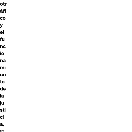
otr
áfi
co
y
el
fu
nc
io
na
mi
en
to
de
la
ju
sti
ci
a
,
to