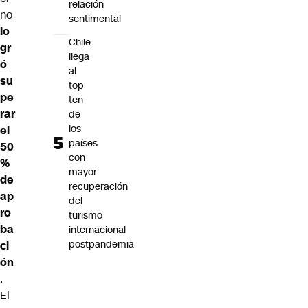
relación
no
sentimental
lo
Chile
gr
llega
ó
al
su
top
pe
ten
rar
de
los
el
países
50
con
%
mayor
de
recuperación
ap
del
ro
turismo
ba
internacional
postpandemia
ci
ón
.
El