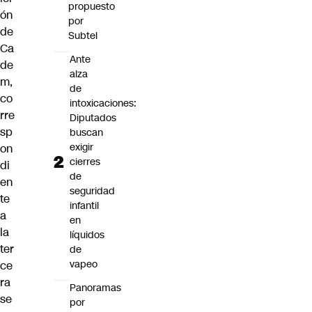
propuesto
ón
por
de
Subtel
Ca
Ante
de
alza
m
,
de
co
intoxicaciones:
rre
Diputados
sp
buscan
exigir
on
cierres
di
de
en
seguridad
te
infantil
a
en
la
líquidos
ter
de
vapeo
ce
ra
Panoramas
se
por