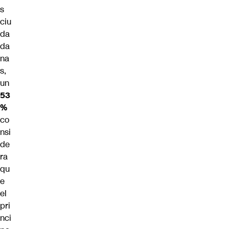
s
ciu
da
da
na
s,
un
53
%
co
nsi
de
ra
qu
e
el
pri
nci