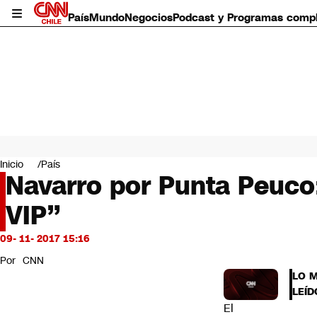
País
Mundo
Negocios
Podcast y Programas comp
País
Mundo
Inicio
País
Negocios
Navarro por Punta Peuco
Deportes
VIP”
Programas completos
Cultura
Servicios
09- 11- 2017 15:16
Bits
Por
CNN
CNN Data
LO 
CNN tiempo
LEÍD
Futuro 360
El
Opinión