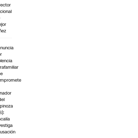
rector
cional
e
jor
ñez
a
nuncia
r
olencia
trafamiliar
ue
ompromete
nador
del
pinoza
S):
scalía
vestiga
usación