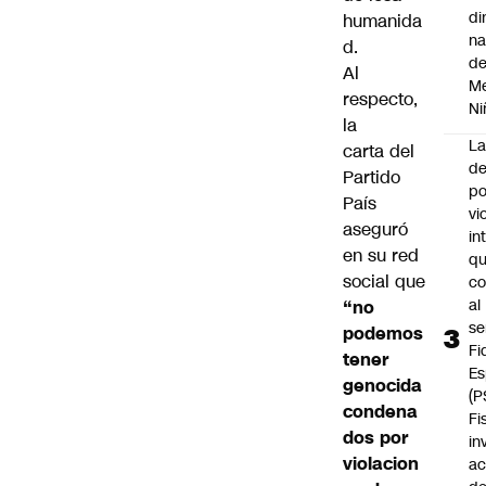
di
humanida
na
d.
d
Al
Me
respecto,
Ni
la
L
carta del
de
Partido
po
País
vi
aseguró
in
en su red
q
social que
c
al
“no
se
podemos
Fi
tener
Es
genocida
(P
condena
Fi
dos por
in
violacion
ac