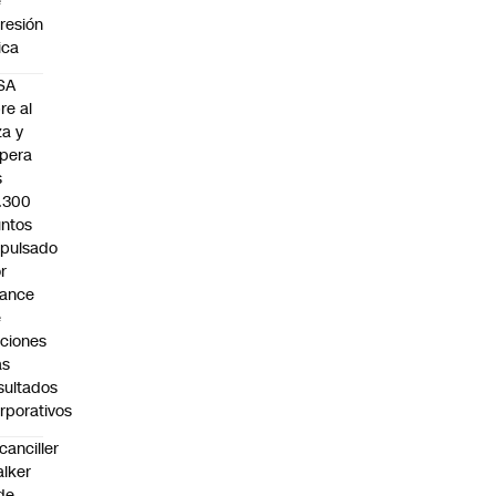
e
resión
sica
SA
re al
za y
pera
s
.300
ntos
pulsado
r
vance
e
ciones
as
sultados
rporativos
canciller
lker
de