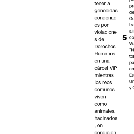
tener a
p
genocidas
de
condenad
Go
os por
tr
al
violacione
c
s de
Wa
Derechos
“
Humanos
t
en una
pa
cárcel VIP,
en
mientras
Es
Un
los reos
y 
comunes
viven
como
animales,
hacinados
, en
condicion