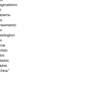
ragmatismo
l
bierno
as
ineamiento
on
shington:
No
omar
rtido
tre
tados
idos
China”