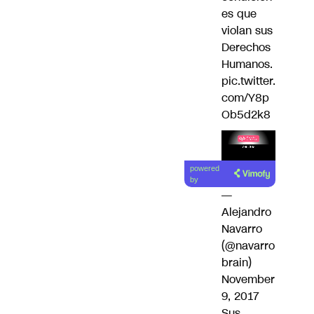
es que
violan sus
Derechos
Humanos.
pic.twitter.
com/Y8p
Ob5d2k8
Lea el
powered
artículo
by
—
Alejandro
Navarro
(@navarro
brain)
November
9, 2017
Sus