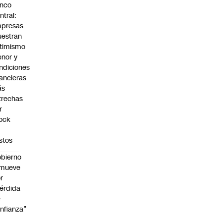
nco
ntral:
presas
estran
timismo
nor y
ndiciones
nancieras
ás
trechas
r
ock
stos
bierno
emueve
r
érdida
e
nfianza”