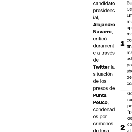
candidato
Ba
Ce
presidenc
Em
ial,
mu
Alejandro
op
Navarro
,
me
criticó
co
durament
fi
e a través
m
es
de
po
Twitter
la
sh
situación
de
de los
co
presos de
Go
Punta
r
Peuco
,
po
condenad
“p
os por
d
crímenes
co
de lesa
al