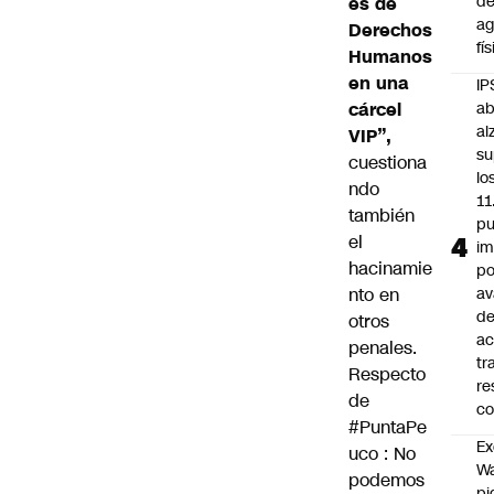
d
es de
ag
Derechos
fí
Humanos
en una
IP
cárcel
ab
al
VIP”,
su
cuestiona
lo
ndo
11
también
pu
el
im
hacinamie
po
nto en
a
d
otros
ac
penales.
tr
Respecto
re
de
co
#PuntaPe
Ex
uco
: No
Wa
podemos
pi