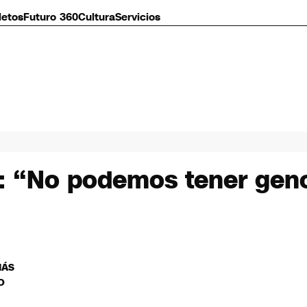
letos
Futuro 360
Cultura
Servicios
: “No podemos tener geno
MÁS
O