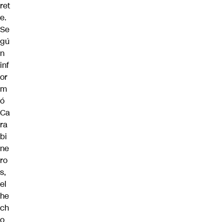
ret
e.
Se
gú
n
inf
or
m
ó
Ca
ra
bi
ne
ro
s,
el
he
ch
o