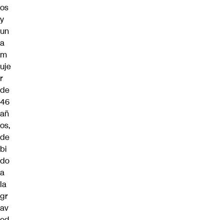
os
y
un
a
m
uje
r
de
46
añ
os,
de
bi
do
a
la
gr
av
ed