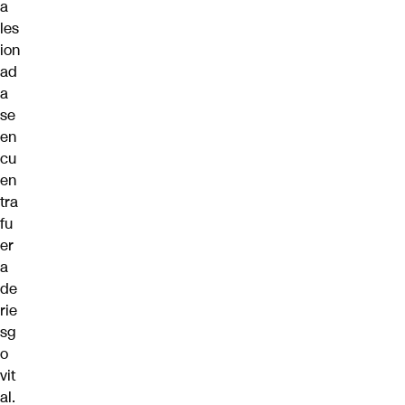
a
les
ion
ad
a
se
en
cu
en
tra
fu
er
a
de
rie
sg
o
vit
al.