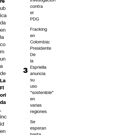
investigación
re
contra
ub
el
ica
PDG
da
Fracking
en
en
la
Colombia:
co
Presidente
m
De
un
la
a
Espriella
de
anuncia
su
La
uso
Fl
"sostenible"
ori
en
da
varias
,
regiones
inc
Se
id
esperan
en
hasta