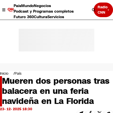
País
Mundo
Negocios
Radio
Podcast y Programas completos
CNN
Futuro 360
Cultura
Servicios
País
Mundo
Negocios
Inicio
País
Mueren dos personas tras
Deportes
Programas completos
balacera en una feria
Cultura
Servicios
navideña en La Florida
Bits
CNN Data
23- 12- 2025 18:30
CNN tiempo