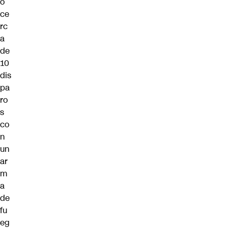
ó
ce
rc
a
de
10
dis
pa
ro
s
co
n
un
ar
m
a
de
fu
eg