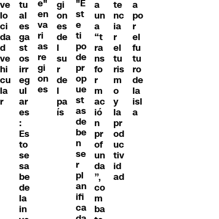
e"
"E
ve
tu
gi
a
te
a
en
st
lo
al
on
un
nc
po
va
e
ci
es
es
a
ia
r
ri
ti
da
ga
de
“t
r
el
as
po
d
st
l
ra
el
fu
re
de
ve
os
su
ns
tu
tu
gi
pr
hi
irr
r
fo
ris
ro
on
op
cu
eg
de
r
m
de
es
ue
la
ul
l
m
o
la
st
r
ar
pa
ac
y
isl
as
es
ís
ió
la
a
de
:
n
pr
be
Es
pr
od
n
to
of
uc
se
se
un
tiv
r
sa
da
id
pl
be
”,
ad
an
de
co
ifi
la
m
ca
in
ba
da