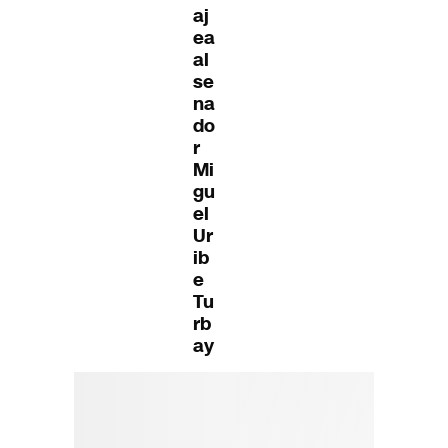
aj
ea
al
se
na
do
r
Mi
gu
el
Ur
ib
e
Tu
rb
ay