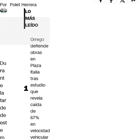
Por
Polet Herrera
Futuro 360
LO
Opinión
MÁS
LEÍDO
Orrego
defiende
obras
en
Du
Plaza
ra
Italia
nt
tras
e
estudio
que
la
revela
tar
caída
de
de
de
67%
est
en
e
velocidad
m
vehicular