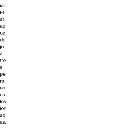
ia.
El
at
aq
ue
de
jó
a
tre
s
pe
rs
on
as
les
ion
ad
as.