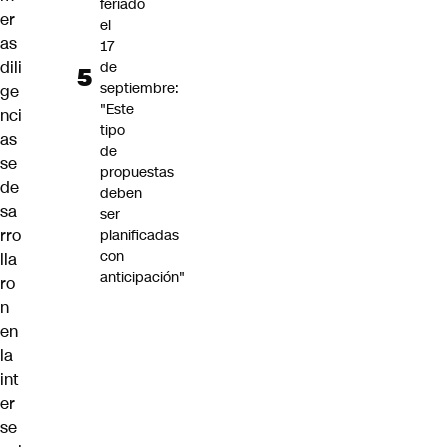
feriado
er
el
as
17
dili
de
septiembre:
ge
"Este
nci
tipo
as
de
se
propuestas
de
deben
sa
ser
rro
planificadas
con
lla
anticipación"
ro
n
en
la
int
er
se