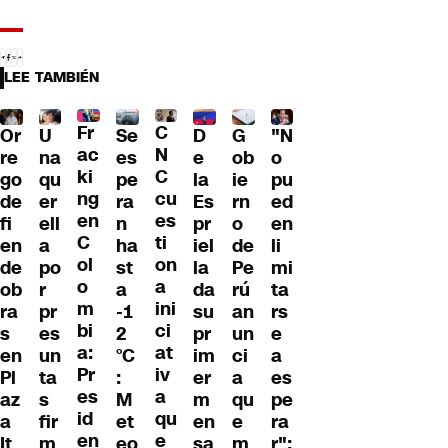
LEE TAMBIÉN
Fr
C
Or
U
Se
D
G
"N
ac
N
re
na
es
e
ob
o
ki
C
go
qu
pe
la
ie
pu
ng
cu
de
er
ra
Es
rn
ed
en
es
fi
ell
n
pr
o
en
C
ti
en
a
ha
iel
de
li
ol
on
de
po
st
la
Pe
mi
o
a
ob
r
a
da
rú
ta
m
ini
ra
pr
-1
su
an
rs
bi
ci
s
es
2
pr
un
e
a:
at
en
un
°C
im
ci
a
Pr
iv
Pl
ta
:
er
a
es
es
a
az
s
M
m
qu
pe
id
qu
a
fir
et
en
e
ra
en
e
It
m
eo
sa
m
r":