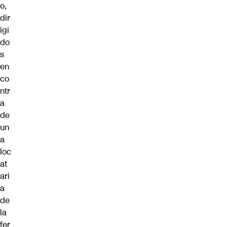
o,
dir
igi
do
s
en
co
ntr
a
de
un
a
loc
at
ari
a
de
la
fer