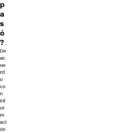
p
a
s
ó
?
De
ac
ue
rd
o
co
n
inf
or
m
aci
ón