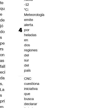
te
-12
qu
°C:
e
Meteorología
de
emite
alerta
jó
por
do
heladas
s
en
pe
dos
rs
regiones
on
del
as
sur
del
fall
país
eci
da
CNC
s.
cuestiona
iniciativa
La
que
s
busca
pri
declarar
m