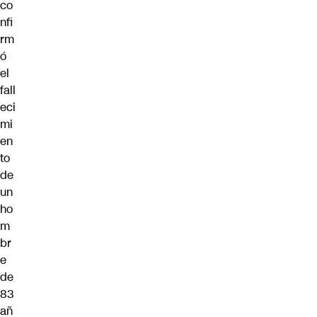
co
nfi
rm
ó
el
fall
eci
mi
en
to
de
un
ho
m
br
e
de
83
añ