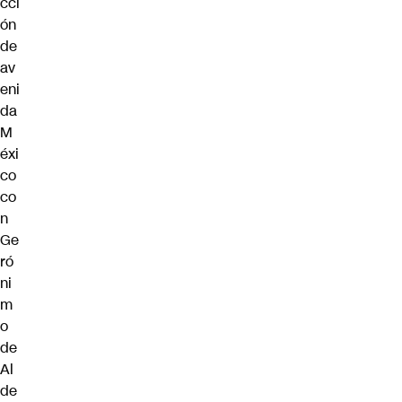
cci
ón
de
av
eni
da
M
éxi
co
co
n
Ge
ró
ni
m
o
de
Al
de