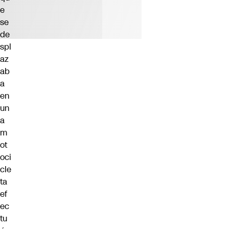
e
se
de
spl
az
ab
a
en
un
a
m
ot
oci
cle
ta
ef
ec
tu