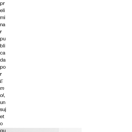
pr
eli
mi
na
r
pu
bli
ca
da
po
r
E
m
ol
,
un
suj
et
o
qu