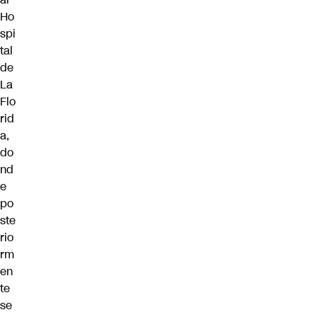
Ho
spi
tal
de
La
Flo
rid
a,
do
nd
e
po
ste
rio
rm
en
te
se