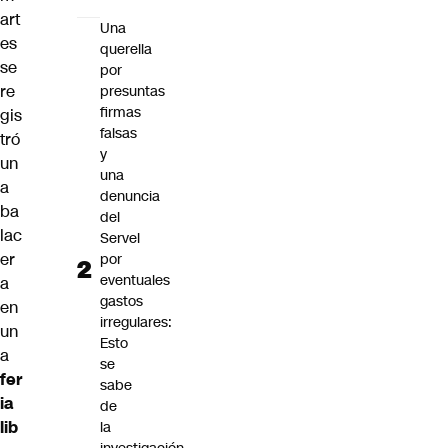
art
Una
es
querella
se
por
re
presuntas
firmas
gis
falsas
tró
y
un
una
a
denuncia
ba
del
lac
Servel
er
por
eventuales
a
gastos
en
irregulares:
un
Esto
a
se
fer
sabe
ia
de
lib
la