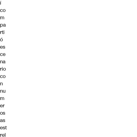
í
co
m
pa
rti
ó
es
ce
na
rio
co
n
nu
m
er
os
as
est
rel