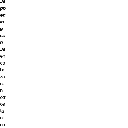
Ja
pp
en
in
g
co
n
Ja
en
ca
be
za
ro
n
otr
os
ta
nt
os