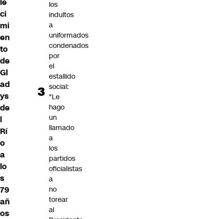
le
los
ci
indultos
mi
a
uniformados
en
condenados
to
por
de
el
Gl
estallido
ad
social:
ys
"Le
de
hago
un
l
llamado
Rí
a
o
los
a
partidos
lo
oficialistas
s
a
79
no
torear
añ
al
os