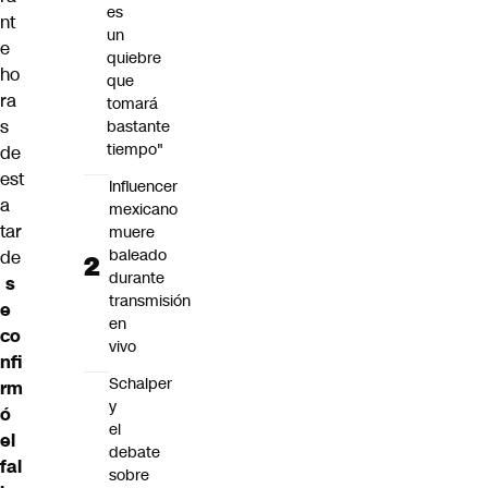
es
nt
un
e
quiebre
ho
que
ra
tomará
s
bastante
tiempo"
de
est
Influencer
a
mexicano
tar
muere
baleado
de
durante
s
transmisión
e
en
co
vivo
nfi
Schalper
rm
y
ó
el
el
debate
fal
sobre