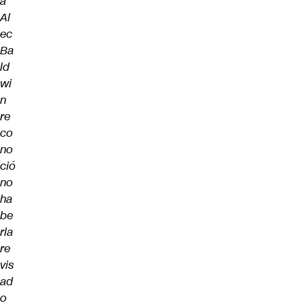
a
Al
ec
Ba
ld
wi
n
re
co
no
ció
no
ha
be
rla
re
vis
ad
o