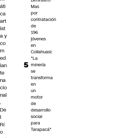
Biministro
áti
Mas
por
ca
contratación
art
de
ist
196
a y
jóvenes
co
en
m
Collahuasi:
ed
"La
minería
ian
se
te
transforma
na
en
cio
un
nal
motor
.
de
De
desarrollo
social
l
para
Rí
Tarapacá"
o