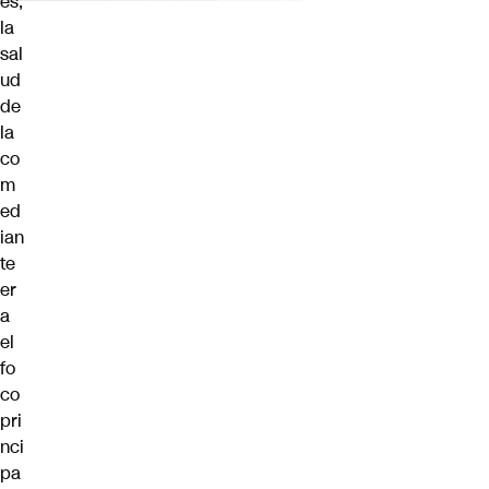
es,
la
sal
ud
de
la
co
m
ed
ian
te
er
a
el
fo
co
pri
nci
pa