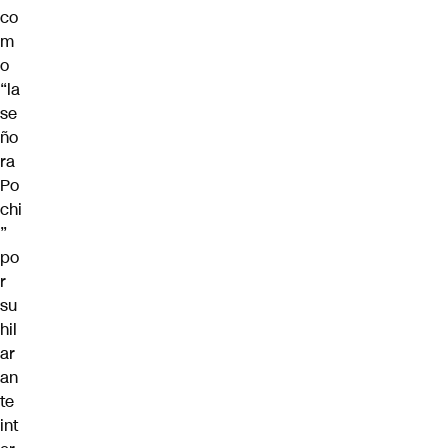
co
m
o
“la
se
ño
ra
Po
chi
”
po
r
su
hil
ar
an
te
int