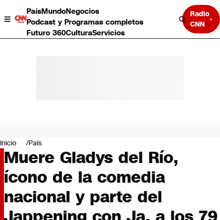
País
Mundo
Negocios
Radio
Podcast y Programas completos
CNN
Futuro 360
Cultura
Servicios
País
Mundo
Negocios
Inicio
País
Muere Gladys del Río,
Deportes
Programas completos
ícono de la comedia
Cultura
Servicios
nacional y parte del
Bits
CNN Data
Jappening con Ja, a los 79
CNN tiempo