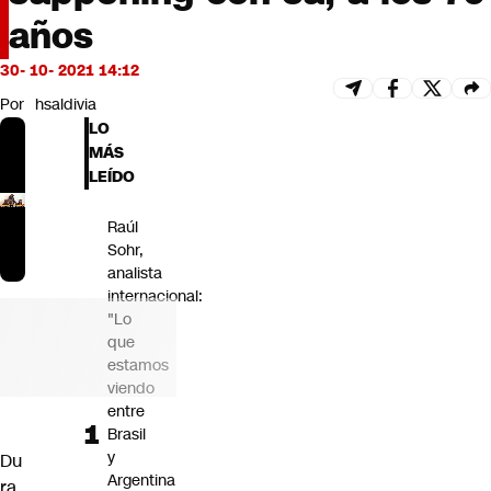
Futuro 360
años
Opinión
30- 10- 2021 14:12
Por
hsaldivia
LO
MÁS
LEÍDO
Raúl
Sohr,
analista
internacional:
"Lo
que
estamos
viendo
entre
Brasil
y
Du
Argentina
ra