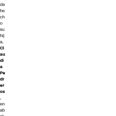
de
he
ch
o
su
hij
a,
Cl
au
di
a
Pe
dr
er
os
,
en
ab