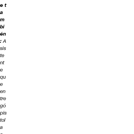
e t
a
m
bi
én
:
A
sis
te
nt
e
qu
e
en
tre
gó
pis
tol
a