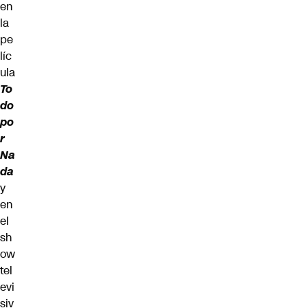
en
la
pe
líc
ula
To
do
po
r
Na
da
y
en
el
sh
ow
tel
evi
siv