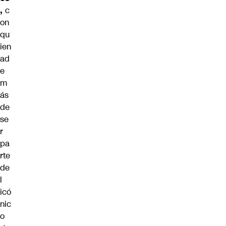
,
c
on
qu
ien
ad
e
m
ás
de
se
r
pa
rte
de
l
icó
nic
o