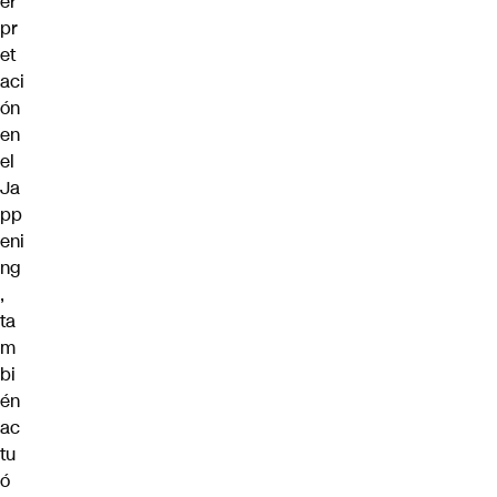
er
pr
et
aci
ón
en
el
Ja
pp
eni
ng
,
ta
m
bi
én
ac
tu
ó