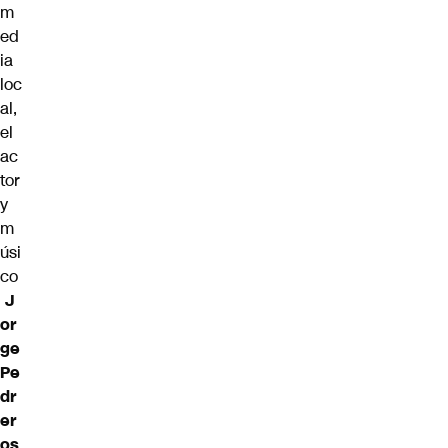
m
ed
ia
loc
al,
el
ac
tor
y
m
úsi
co
J
or
ge
Pe
dr
er
os