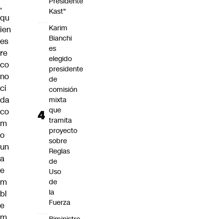
Presidente
,
Kast"
qu
Karim
ien
Bianchi
es
es
re
elegido
co
presidente
no
de
ci
comisión
da
mixta
que
co
tramita
m
proyecto
o
sobre
un
Reglas
a
de
e
Uso
m
de
la
bl
Fuerza
e
m