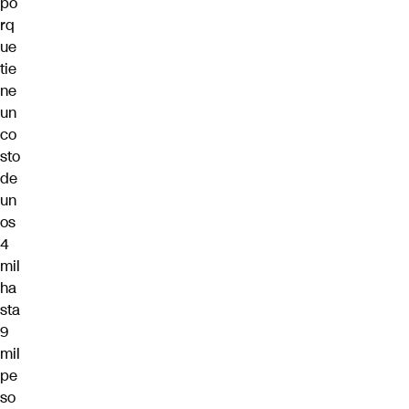
po
rq
ue
tie
ne
un
co
sto
de
un
os
4
mil
ha
sta
9
mil
pe
so