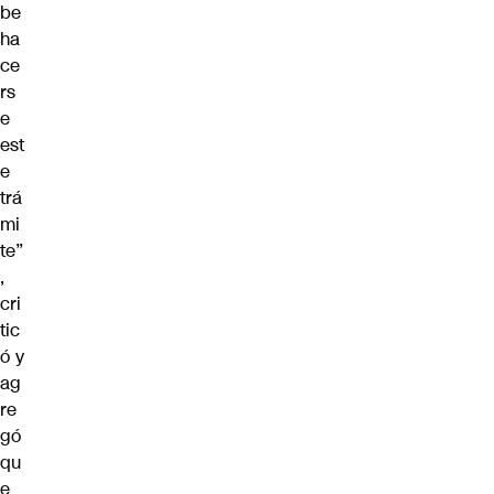
be
ha
ce
rs
e
est
e
trá
mi
te”
,
cri
tic
ó y
ag
re
gó
qu
e