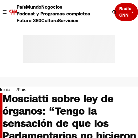
País
Mundo
Negocios
Radio
Podcast y Programas completos
CNN
Futuro 360
Cultura
Servicios
País
Mundo
Negocios
Inicio
País
Mosciatti sobre ley de
Deportes
Programas completos
órganos: “Tengo la
Cultura
Servicios
sensación de que los
Bits
CNN Data
Parlamentarios no hicieron
CNN tiempo