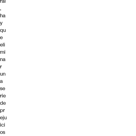
ral
,
ha
y
qu
e
eli
mi
na
r
un
a
se
rie
de
pr
eju
ici
os