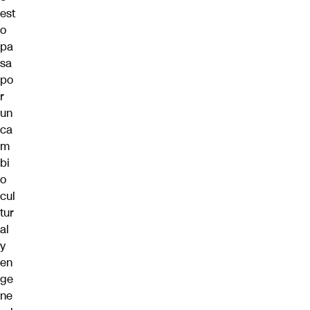
est
o
pa
sa
po
r
un
ca
m
bi
o
cul
tur
al
y
en
ge
ne