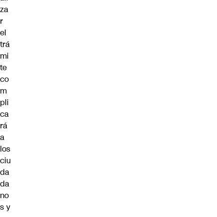
za
r
el
trá
mi
te
co
m
pli
ca
rá
a
los
ciu
da
da
no
s y