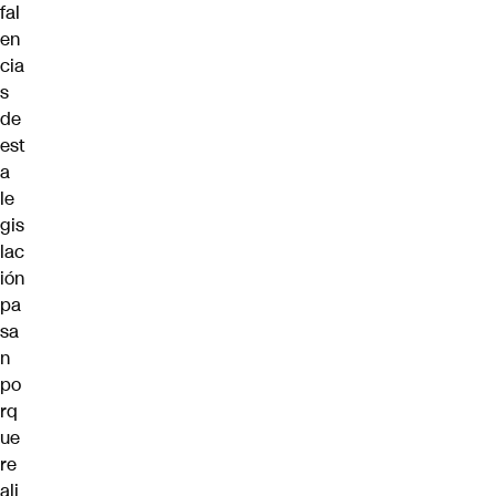
fal
en
cia
s
de
est
a
le
gis
lac
ión
pa
sa
n
po
rq
ue
re
ali