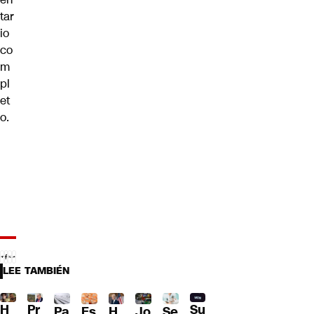
tar
io
co
m
pl
et
o.
LEE TAMBIÉN
H
Pr
Su
Pa
H
Jo
Se
Es