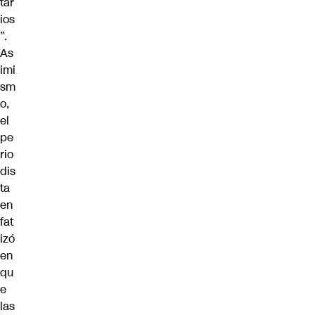
tar
ios
”.
As
imi
sm
o,
el
pe
rio
dis
ta
en
fat
izó
en
qu
e
las