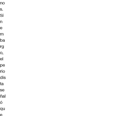
no
s.
Si
n
e
m
ba
rg
o,
el
pe
rio
dis
ta
se
ñal
ó
qu
e