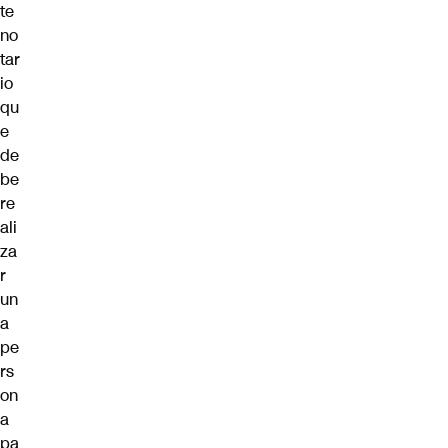
te
no
tar
io
qu
e
de
be
re
ali
za
r
un
a
pe
rs
on
a
pa