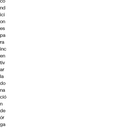
co
nd
ici
on
es
pa
ra
inc
en
tiv
ar
la
do
na
ció
n
de
ór
ga