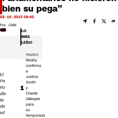
Futuro 360
bien su pega”
Opinión
02- 10- 2013 09:42
Por
CNN
LO
MÁS
LEÍDO
Heated
Rivalry
confirma
a
El
Justice
Pe
Smith
rio
y
dis
Charlie
Gillespie
ta
para
de
su
sd
temporada