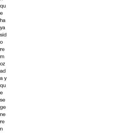
qu
e
ha
ya
sid
o
re
m
oz
ad
a y
qu
e
se
ge
ne
re
n