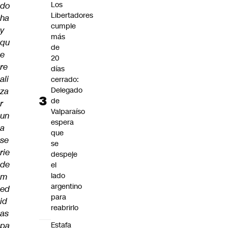
Los
do
Libertadores
ha
cumple
y
más
qu
de
e
20
re
días
ali
cerrado:
Delegado
za
de
r
Valparaíso
un
espera
a
que
se
se
rie
despeje
de
el
lado
m
argentino
ed
para
id
reabrirlo
as
pa
Estafa