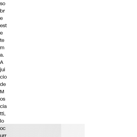
so
br
e
est
e
te
m
a.
A
jui
cio
de
M
os
cia
tti,
lo
oc
urr