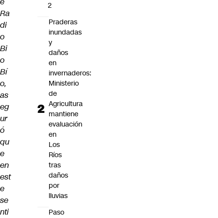
e
2
Ra
Praderas
di
inundadas
o
y
Bi
daños
o
en
Bí
invernaderos:
o,
Ministerio
de
as
Agricultura
eg
mantiene
ur
evaluación
ó
en
qu
Los
e
Ríos
en
tras
daños
est
por
e
lluvias
se
nti
Paso