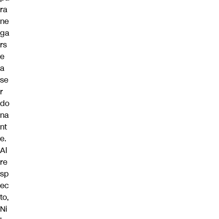
ra
ne
ga
rs
e
a
se
r
do
na
nt
e.
Al
re
sp
ec
to,
Ni