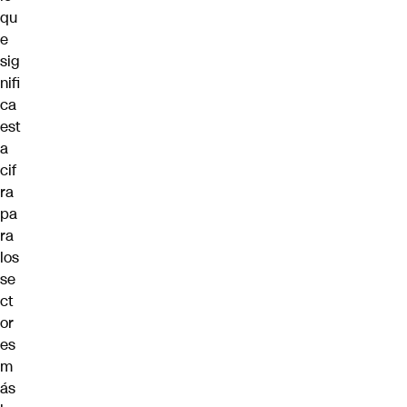
qu
e
sig
nifi
ca
est
a
cif
ra
pa
ra
los
se
ct
or
es
m
ás