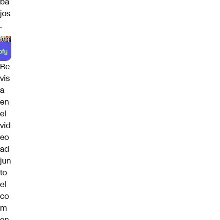
ba
jos
.
Re
vis
a
en
el
vid
eo
ad
jun
to
el
co
m
en