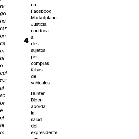
en
ra
Facebook
ge
Marketplace:
ne
Justicia
rar
condena
un
a
ca
dos
m
sujetos
por
bi
compras
o
falsas
cul
de
tur
vehículos
al
Hunter
so
Biden
br
aborda
e
la
el
salud
te
del
m
expresidente