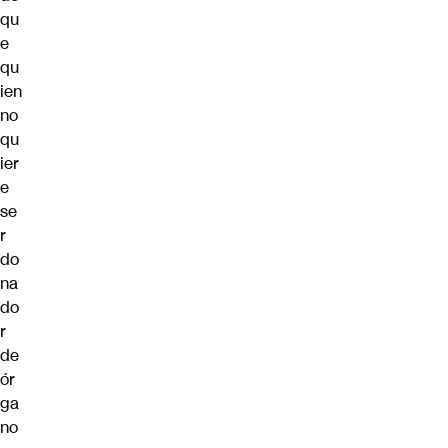
qu
e
qu
ien
no
qu
ier
e
se
r
do
na
do
r
de
ór
ga
no