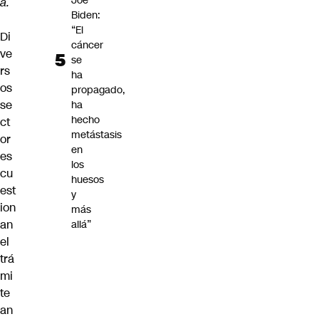
Joe
a.
Biden:
“El
Di
cáncer
ve
se
rs
ha
os
propagado,
se
ha
hecho
ct
metástasis
or
en
es
los
cu
huesos
est
y
ion
más
an
allá”
el
trá
mi
te
an