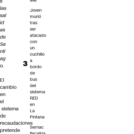
allá”
s
las
Joven
sal
murió
id
tras
ser
as
atacado
de
con
Sa
un
nti
cuchillo
ag
a
o.
bordo
de
bus
El
del
cambio
sistema
en
RED
el
en
sistema
La
de
Pintana
recaudaciones
Sernac
pretende
fiscaliza