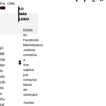
Por
CNN
Futuro 360
LO
Opinión
MÁS
LEÍDO
Estafa
en
Facebook
Marketplace:
El
Justicia
Mi
condena
nis
a
ter
dos
sujetos
io
por
de
compras
Ob
falsas
ra
de
s
vehículos
Pu
Hunter
bli