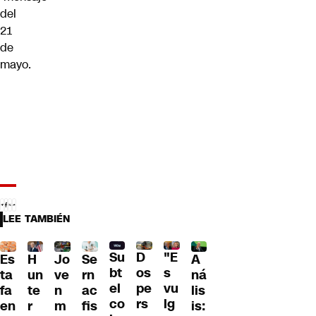
del
21
de
mayo.
LEE TAMBIÉN
D
Su
"E
H
Jo
Se
A
Es
os
bt
s
un
ve
rn
ná
ta
pe
el
vu
te
n
ac
lis
fa
rs
co
lg
r
m
fis
is:
en