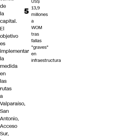
US$
de
13,9
la
millones
capital.
a
WOM
El
tras
objetivo
fallas
es
"graves"
implementar
en
la
infraestructura
medida
en
las
rutas
a
Valparaíso,
San
Antonio,
Acceso
Sur,