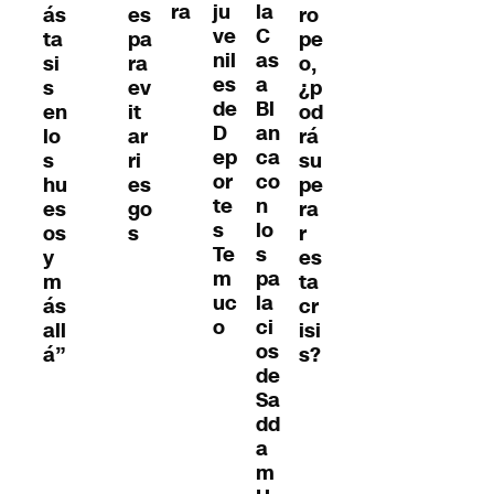
ju
ra
la
ás
es
ro
ve
C
ta
pa
pe
nil
as
si
ra
o,
es
a
s
ev
¿p
de
Bl
en
it
od
D
an
lo
ar
rá
ep
ca
s
ri
su
or
co
hu
es
pe
te
n
es
go
ra
s
lo
os
s
r
Te
s
y
es
m
pa
m
ta
uc
la
ás
cr
o
ci
all
isi
os
á”
s?
de
Sa
dd
a
m