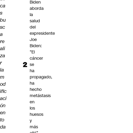
Biden
ca
aborda
s
la
bu
salud
sc
del
expresidente
a
Joe
re
Biden:
ali
“El
za
cáncer
r
se
la
ha
m
propagado,
ha
od
hecho
ific
metástasis
aci
en
ón
los
en
huesos
to
y
da
más