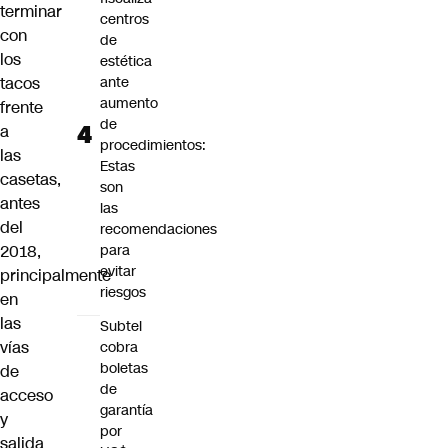
terminar
centros
con
de
los
estética
tacos
ante
aumento
frente
de
a
procedimientos:
las
Estas
casetas,
son
antes
las
del
recomendaciones
2018,
para
evitar
principalmente
riesgos
en
las
Subtel
vías
cobra
boletas
de
de
acceso
garantía
y
por
salida