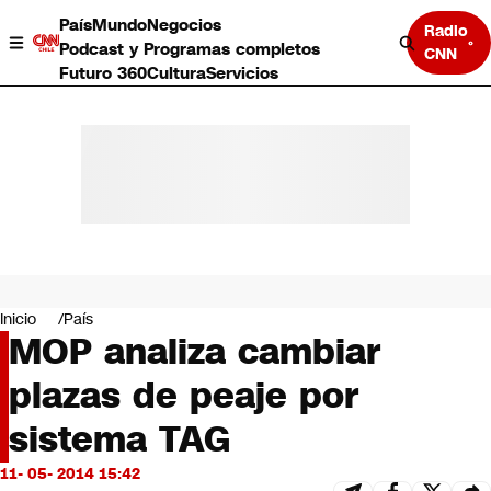
País
Mundo
Negocios
Radio
Podcast y Programas completos
CNN
Futuro 360
Cultura
Servicios
País
Mundo
Negocios
Inicio
País
MOP analiza cambiar
Deportes
Programas completos
plazas de peaje por
Cultura
Servicios
sistema TAG
Bits
CNN Data
11- 05- 2014 15:42
CNN tiempo