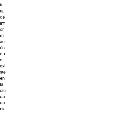
fal
ta
de
inf
or
m
aci
ón
qu
e
exi
ste
en
la
ciu
da
da
nía