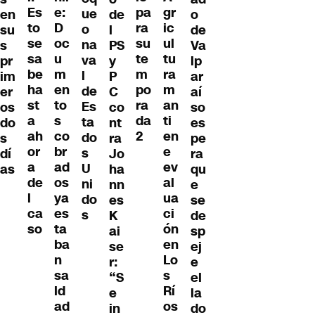
e:
Es
pa
gr
ue
o
en
de
D
to
ra
ic
o
de
su
l
oc
se
su
ul
na
Va
s
PS
u
sa
te
tu
va
lp
pr
y
m
be
m
ra
l
ar
im
P
en
ha
po
m
de
aí
er
C
to
st
ra
an
Es
so
os
co
s
a
da
ti
ta
es
do
nt
co
ah
2
en
do
pe
s
ra
br
or
e
s
ra
dí
Jo
ad
a
ev
U
qu
as
ha
os
de
al
ni
e
nn
ya
l
ua
do
se
es
es
ca
ci
s
de
K
ta
so
ón
sp
ai
ba
en
ej
se
n
Lo
e
r:
sa
s
el
“S
ld
Rí
la
e
ad
os
do
in