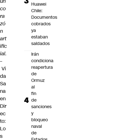
un
Huawei
co
Chile:
ra
Documentos
zó
cobrados
ya
n
estaban
art
saldados
ific
ial.
Irán
–
condiciona
reapertura
Vi
de
da
Ormuz
Sa
al
na
fin
en
de
Dir
sanciones
ec
y
bloqueo
to:
naval
Lo
de
s
Estados