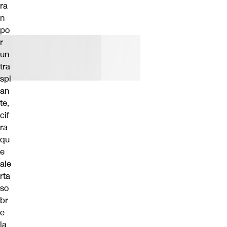
ra
n
po
r
un
tra
spl
an
te,
cif
ra
qu
e
ale
rta
so
br
e
la