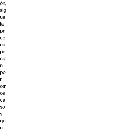
ón,
sig
ue
la
pr
eo
cu
pa
ció
n
po
r
otr
os
ca
so
s
qu
e