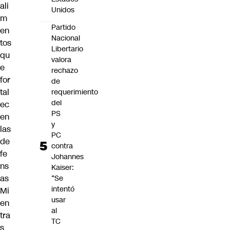
ali
Unidos
m
Partido
en
Nacional
tos
Libertario
qu
valora
e
rechazo
for
de
tal
requerimiento
del
ec
PS
en
y
las
PC
de
contra
fe
Johannes
ns
Kaiser:
as
“Se
intentó
Mi
usar
en
al
tra
TC
s