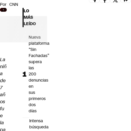
Por
CNN
Futuro 360
LO
Opinión
MÁS
LEÍDO
Nueva
plataforma
“Sin
Fachadas”
La
supera
niñ
las
a
200
de
denuncias
en
7
sus
añ
primeros
os
dos
fu
días
e
Intensa
la
búsqueda
pa