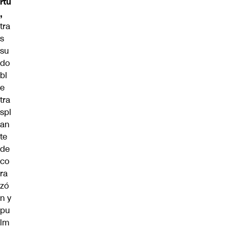
rtu
,
tra
s
su
do
bl
e
tra
spl
an
te
de
co
ra
zó
n y
pu
lm