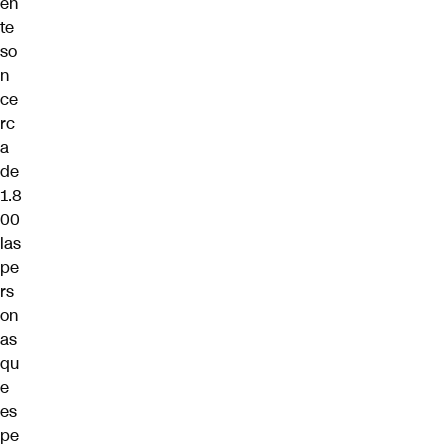
en
te
so
n
ce
rc
a
de
1.8
00
las
pe
rs
on
as
qu
e
es
pe