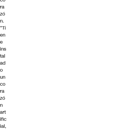
ra
zó
n.
“Ti
en
e
ins
tal
ad
o
un
co
ra
zó
n
art
ific
ial,