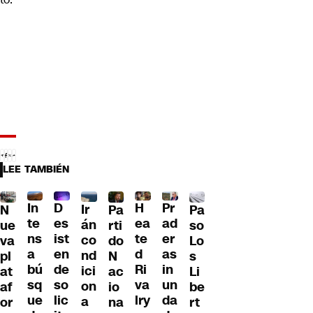
LEE TAMBIÉN
D
In
H
Pr
Ir
Pa
N
Pa
es
te
ea
ad
án
so
ue
rti
ist
ns
te
er
co
Lo
va
do
en
a
d
as
nd
s
pl
N
de
bú
Ri
in
ici
Li
at
ac
so
sq
va
un
on
be
af
io
lic
ue
lry
da
a
rt
or
na