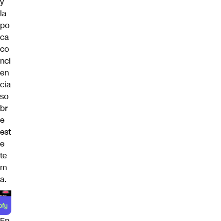
y
la
po
ca
co
nci
en
cia
so
br
e
est
e
te
m
a.
En