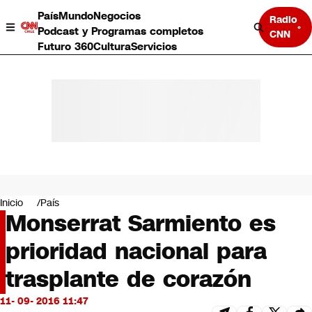
País
Mundo
Negocios
Radio
Podcast y Programas completos
CNN
Futuro 360
Cultura
Servicios
País
Mundo
Negocios
Inicio
País
Monserrat Sarmiento es
Deportes
Programas completos
prioridad nacional para
Cultura
Servicios
trasplante de corazón
Bits
CNN Data
11- 09- 2016 11:47
CNN tiempo