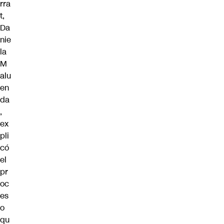
rra
t,
Da
nie
la
M
alu
en
da
,
ex
pli
có
el
pr
oc
es
o
qu