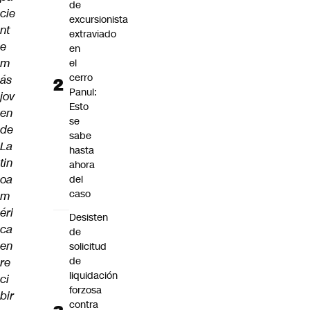
de
cie
excursionista
nt
extraviado
e
en
m
el
cerro
ás
Panul:
jov
Esto
en
se
de
sabe
La
hasta
tin
ahora
oa
del
caso
m
éri
Desisten
ca
de
en
solicitud
de
re
liquidación
ci
forzosa
bir
contra