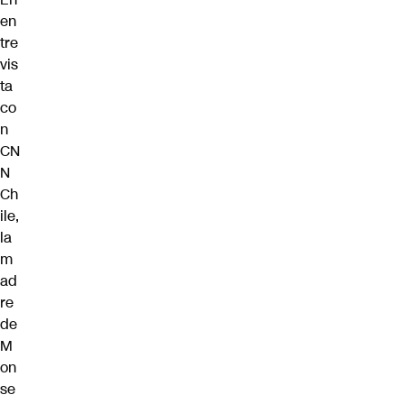
en
tre
vis
ta
co
n
CN
N
Ch
ile,
la
m
ad
re
de
M
on
se