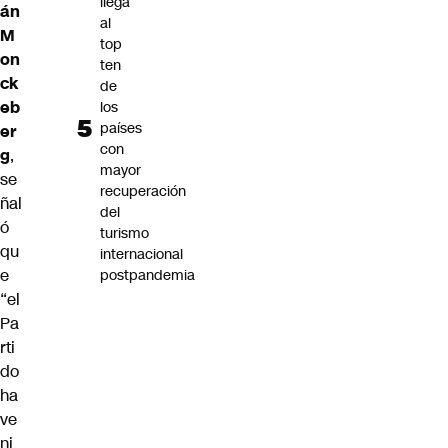
llega
án
al
M
top
on
ten
ck
de
eb
los
países
er
con
g
,
mayor
se
recuperación
ñal
del
ó
turismo
qu
internacional
e
postpandemia
“el
Pa
rti
do
ha
ve
ni