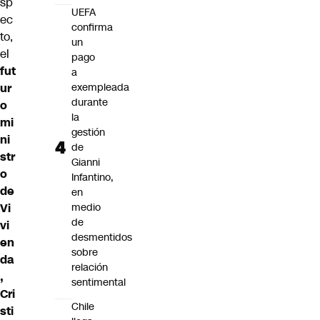
sp
UEFA
ec
confirma
to,
un
el
pago
fut
a
ur
exempleada
durante
o
la
mi
gestión
ni
de
str
Gianni
o
Infantino,
de
en
Vi
medio
de
vi
desmentidos
en
sobre
da
relación
,
sentimental
Cri
Chile
sti