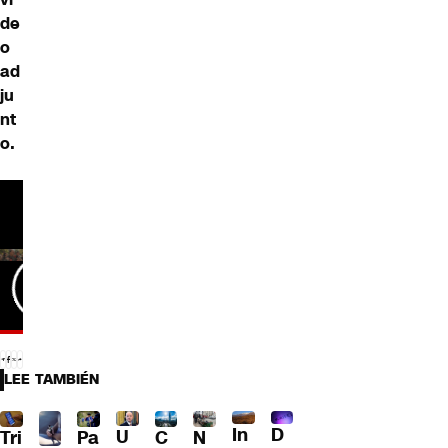
de
o
ad
ju
nt
o.
LEE TAMBIÉN
D
In
U
Tri
Pa
C
N