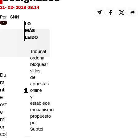
Futuro 360
21- 02- 2018 08:14
Opinión
Por
CNN
LO
MÁS
LEÍDO
Tribunal
ordena
bloquear
sitios
Du
de
ra
apuestas
nt
online
e
y
establece
est
mecanismo
e
propuesto
mi
por
ér
Subtel
col