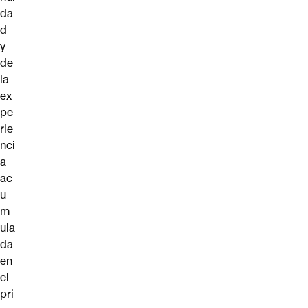
da
d
y
de
la
ex
pe
rie
nci
a
ac
u
m
ula
da
en
el
pri