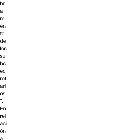
br
a
mi
en
to
de
los
su
bs
ec
ret
ari
os
”.
En
rel
aci
ón
a