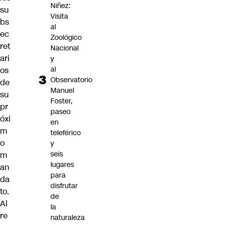
Niñez:
su
Visita
bs
al
ec
Zoológico
ret
Nacional
ari
y
al
os
Observatorio
de
Manuel
su
Foster,
pr
paseo
óxi
en
m
teleférico
o
y
seis
m
lugares
an
para
da
disfrutar
to.
de
Al
la
re
naturaleza