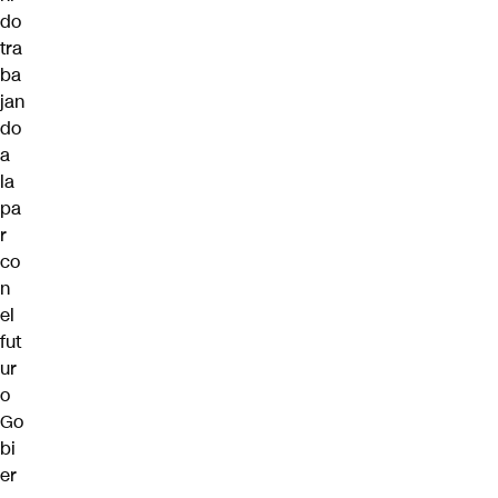
do
tra
ba
jan
do
a
la
pa
r
co
n
el
fut
ur
o
Go
bi
er