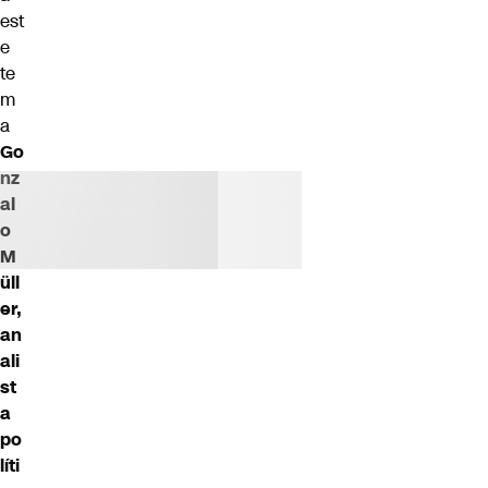
est
e
te
m
a
Go
nz
al
o
M
üll
er,
an
ali
st
a
po
líti