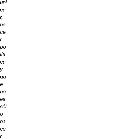
uni
ca
r,
ha
ce
r
po
líti
ca
y
qu
e
no
es
sól
o
ha
ce
r