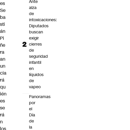
Ante
es
alza
Se
de
ba
intoxicaciones:
sti
Diputados
án
buscan
Pi
exigir
cierres
ñe
de
ra
seguridad
an
infantil
un
en
cia
líquidos
rá
de
qu
vapeo
ién
Panoramas
es
por
se
el
rá
Día
de
n
la
los