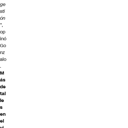
ge
sti
ón
“,
op
inó
Go
nz
alo
.
M
ás
de
tal
le
s
en
el
vi