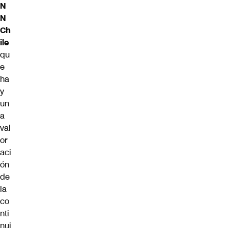
N
N
Ch
ile
qu
e
ha
y
un
a
val
or
aci
ón
de
la
co
nti
nui