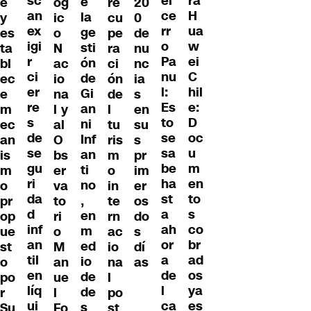
sc
ra
el
e
e
óg
re
20
an
H
ce
la
y
ic
cu
0
ex
ua
rr
ge
es
o
pe
de
igi
w
o
sti
ta
N
ra
nu
r
ei
Pa
ón
bl
ac
ci
nc
ci
C
nu
de
ec
io
ón
ia
er
hil
l:
Gi
e
na
de
s
re
e:
Es
an
m
l y
l
en
s
D
to
ni
ec
al
tu
su
de
oc
se
Inf
an
O
ris
s
se
u
sa
an
is
bs
m
pr
gu
m
be
ti
m
er
o
im
ri
en
ha
no
o
va
in
er
da
to
st
,
pr
to
te
os
d
s
a
en
op
ri
rn
do
inf
co
ah
m
ue
o
ac
s
an
br
or
ed
st
M
io
dí
til
ad
a
io
o
an
na
as
en
os
de
de
po
ue
l
líq
ya
l
de
r
l
po
ui
es
ca
s
Su
Fo
st