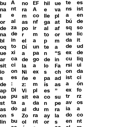
A
es
te
EF
bu
no
hil
ue
nt
ist
ns
A
na
ra
e
va
e
en
a
co
l
m
lle
pl
al
de
bú
nf
or
as
ga
at
za
so
sq
ir
de
po
al
af
de
lic
ue
m
na
r
to
or
in
it
da
a
bl
el
p
m
to
ud
de
un
oq
Dí
te
a
xi
de
ex
pa
ue
a
n
“S
ca
liq
cu
go
ar
de
de
in
ci
ui
rsi
a
sit
la
lo
Fa
on
da
on
ex
io
Ni
s
ch
es
ci
ist
e
s
ñe
pa
ad
:
ón
a
m
de
z:
ís
as
Di
fo
ex
pl
ap
Vi
es
”
pu
rz
tr
ea
ue
sit
co
su
ta
os
av
da
st
a
n
pe
do
a
ia
du
as
al
m
ra
s
co
do
ra
on
Zo
ay
la
bu
nt
en
nt
lin
ol
or
s