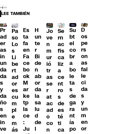
LEE TAMBIÉN
D
Pr
Su
Pa
H
Jo
Se
Es
os
ad
bt
so
un
ve
rn
ta
pe
er
el
Lo
te
n
ac
fa
rs
as
co
s
r
m
fis
en
on
in
br
Li
Bi
ur
ca
Fa
as
un
a
be
de
ió
liz
ce
fal
da
bo
rt
n
tr
a
bo
le
da
le
ad
ab
as
ce
ok
ci
s
ta
or
or
se
nt
M
da
y
s
es
da
r
ro
ar
s
da
de
cu
la
at
s
ke
y
ño
ga
m
sa
ac
de
tp
un
s
ra
pl
lu
ad
es
la
m
en
nt
e
d
o
té
ce
en
in
ía
m
de
co
ti
:
or
ve
po
ás
l
n
ca
Ju