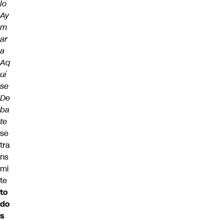
lo
Ay
m
ar
a
Aq
uí
se
De
ba
te
se
tra
ns
mi
te
to
do
s