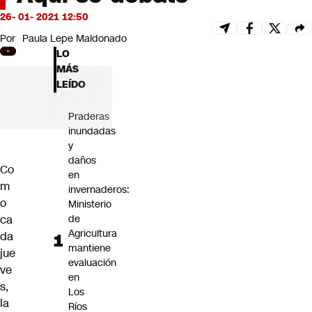
Futuro 360
26- 01- 2021 12:50
Opinión
Por
Paula Lepe Maldonado
LO
MÁS
LEÍDO
Praderas
inundadas
y
daños
Co
en
m
invernaderos:
o
Ministerio
ca
de
Agricultura
da
mantiene
jue
evaluación
ve
en
s,
Los
la
Ríos