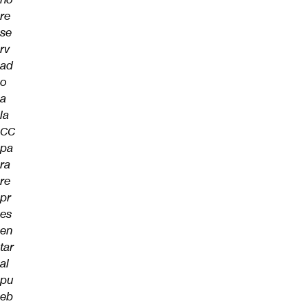
re
se
rv
ad
o
a
la
CC
pa
ra
re
pr
es
en
tar
al
pu
eb