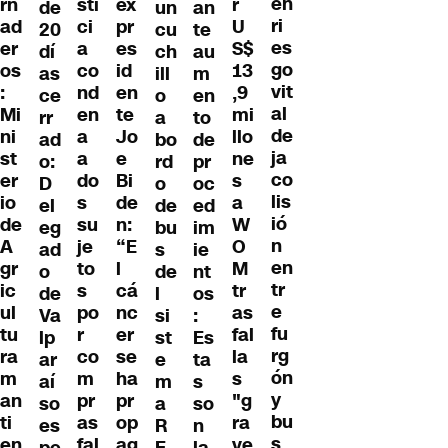
en
rn
r
de
ex
un
an
sti
ri
ad
U
20
pr
cu
te
ci
es
er
S$
dí
es
ch
au
a
go
os
13
as
id
ill
m
co
vit
:
,9
ce
en
o
en
nd
al
Mi
mi
rr
te
a
to
en
de
ni
llo
ad
Jo
bo
de
a
ja
st
ne
o:
e
rd
pr
a
co
er
s
D
Bi
o
oc
do
lis
io
a
el
de
de
ed
s
ió
de
W
eg
n:
bu
im
su
n
A
O
ad
“E
s
ie
je
en
gr
M
o
l
de
nt
to
tr
ic
tr
de
cá
l
os
s
e
ul
as
Va
nc
si
:
po
fu
tu
fal
lp
er
st
Es
r
rg
ra
la
ar
se
e
ta
co
ón
m
s
aí
ha
m
s
m
y
an
"g
so
pr
a
so
pr
bu
ti
ra
es
op
R
n
as
s
en
ve
pe
ag
E
la
fal