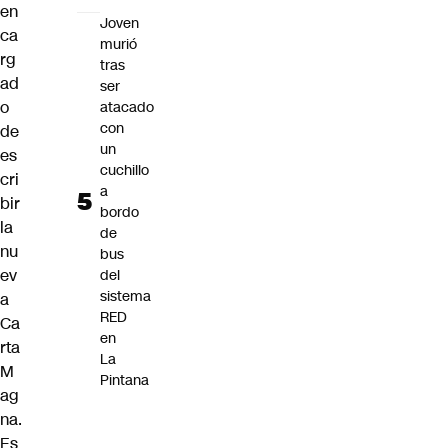
en
Joven
ca
murió
rg
tras
ad
ser
o
atacado
con
de
un
es
cuchillo
cri
a
bir
bordo
la
de
nu
bus
ev
del
sistema
a
RED
Ca
en
rta
La
M
Pintana
ag
na.
Es