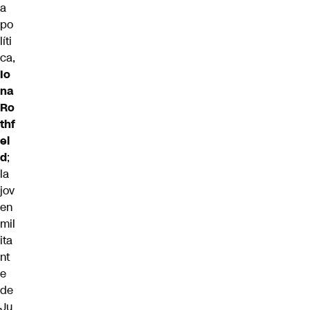
a
po
líti
ca,
Io
na
Ro
thf
el
d
;
la
jov
en
mil
ita
nt
e
de
Ju