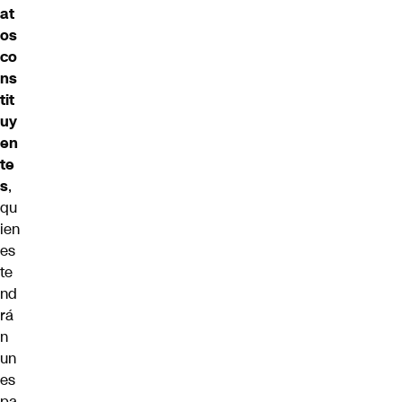
at
os
co
ns
tit
uy
en
te
s
,
qu
ien
es
te
nd
rá
n
un
es
pa