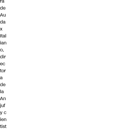
ra
de
Au
da
x
Ital
ian
o,
dir
ec
tor
a
de
la
An
juf
y c
ien
tist