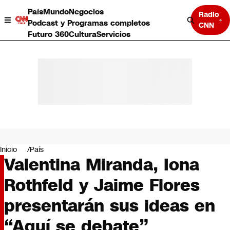
País
Mundo
Negocios
Radio
Podcast y Programas completos
CNN
Futuro 360
Cultura
Servicios
País
Mundo
Negocios
Inicio
País
Valentina Miranda, Iona
Deportes
Programas completos
Rothfeld y Jaime Flores
Cultura
Servicios
presentarán sus ideas en
Bits
CNN Data
“Aquí se debate”
CNN tiempo