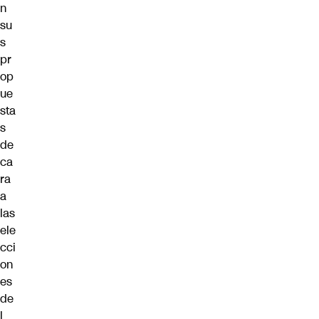
n
su
s
pr
op
ue
sta
s
de
ca
ra
a
las
ele
cci
on
es
de
l