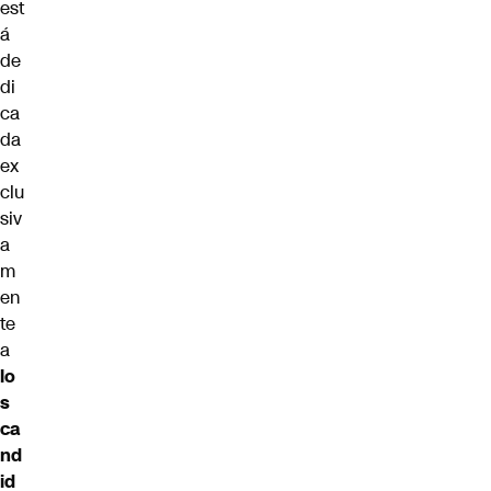
est
á
de
di
ca
da
ex
clu
siv
a
m
en
te
a
lo
s
ca
nd
id