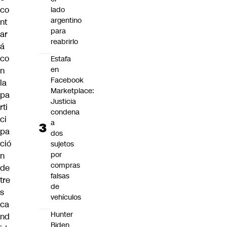
co
lado
argentino
nt
para
ar
reabrirlo
á
co
Estafa
en
n
Facebook
la
Marketplace:
pa
Justicia
rti
condena
ci
a
pa
dos
ció
sujetos
por
n
compras
de
falsas
tre
de
s
vehículos
ca
Hunter
nd
Biden