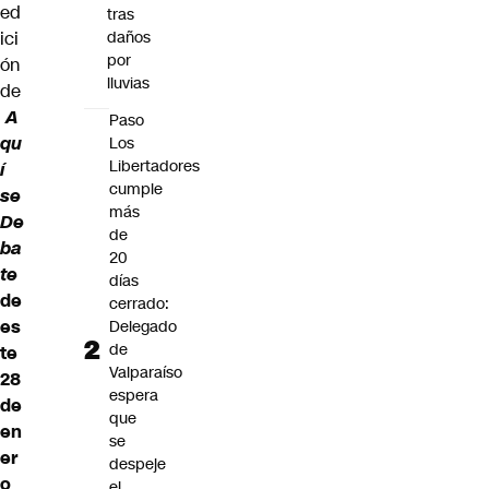
ed
tras
ici
daños
por
ón
lluvias
de
A
Paso
qu
Los
Libertadores
í
cumple
se
más
De
de
ba
20
te
días
de
cerrado:
es
Delegado
de
te
Valparaíso
28
espera
de
que
en
se
er
despeje
o
el