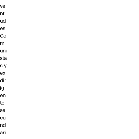
ve
nt
ud
es
Co
m
uni
sta
s y
ex
dir
ig
en
te
se
cu
nd
ari