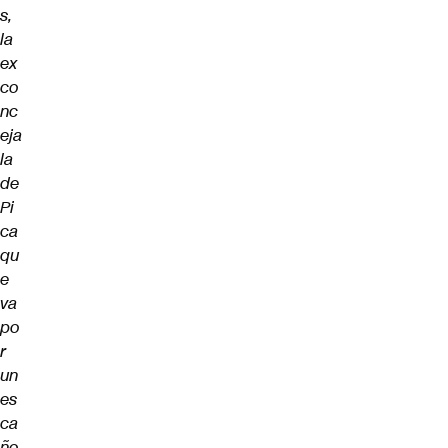
s,
la
ex
co
nc
eja
la
de
Pi
ca
qu
e
va
po
r
un
es
ca
ño