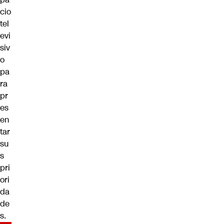
cio
tel
evi
siv
o
pa
ra
pr
es
en
tar
su
s
pri
ori
da
de
s.