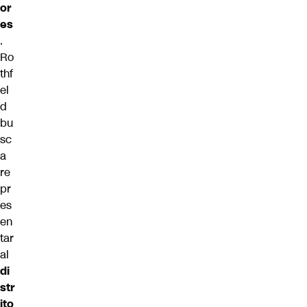
or
es
.
Ro
thf
el
d
bu
sc
a
re
pr
es
en
tar
al
di
str
ito