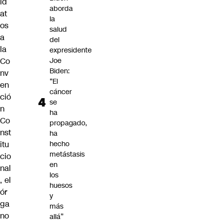
id
aborda
at
la
os
salud
a
del
la
expresidente
Co
Joe
Biden:
nv
“El
en
cáncer
ció
se
n
ha
Co
propagado,
nst
ha
itu
hecho
metástasis
cio
en
nal
los
, el
huesos
ór
y
ga
más
no
allá”