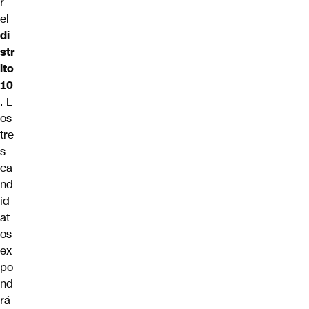
r
el
di
str
ito
10
. L
os
tre
s
ca
nd
id
at
os
ex
po
nd
rá