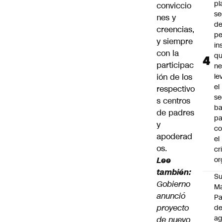
pl
conviccio
se
nes y
de
creencias,
pe
y siempre
in
con la
qu
participac
ne
ión de los
le
el
respectivo
se
s centros
ba
de padres
pa
y
co
apoderad
el
os.
cr
Lee
or
también:
Su
Gobierno
M
anunció
P
proyecto
de
a
de nuevo