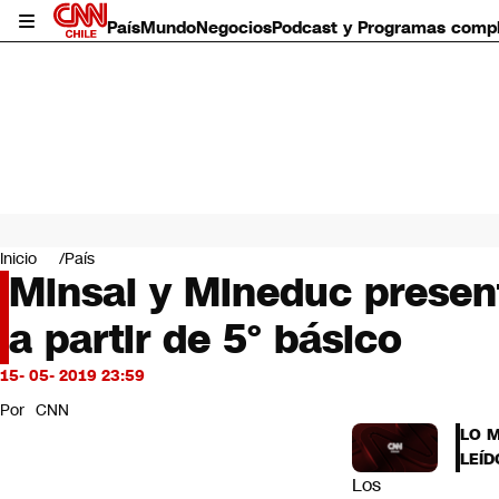
País
Mundo
Negocios
Podcast y Programas comp
País
Mundo
Inicio
País
Negocios
Minsal y Mineduc presen
Deportes
a partir de 5° básico
Programas completos
Cultura
Servicios
15- 05- 2019 23:59
Bits
Por
CNN
CNN Data
LO 
CNN tiempo
LEÍD
Futuro 360
Los
Opinión