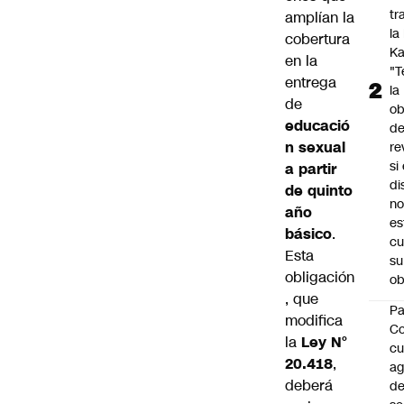
tr
amplían la
la
cobertura
Ka
en la
"
entrega
la
de
ob
educació
d
n sexual
re
si 
a partir
di
de quinto
no
año
es
básico
.
cu
Esta
su
obligación
ob
, que
Pa
modifica
C
la
Ley N°
cu
20.418
,
a
deberá
d