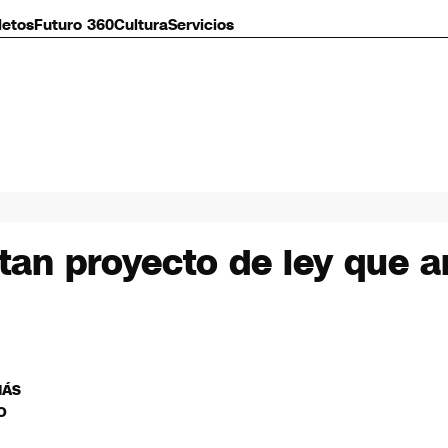
letos
Futuro 360
Cultura
Servicios
tan proyecto de ley que a
MÁS
O