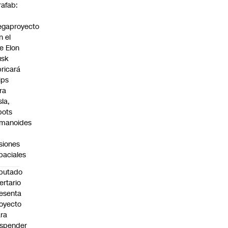
rafab:
gaproyecto
n el
e Elon
sk
bricará
ips
ra
sla,
bots
manoides
siones
paciales
putado
bertario
esenta
oyecto
ra
spender