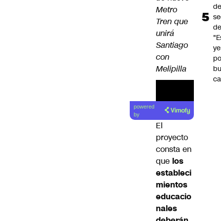
d
Metro
se
Tren que
de
unirá
"E
Santiago
y
con
po
Melipilla
b
ca
powered
by
El
proyecto
consta en
que
los
estableci
mientos
educacio
nales
deberán