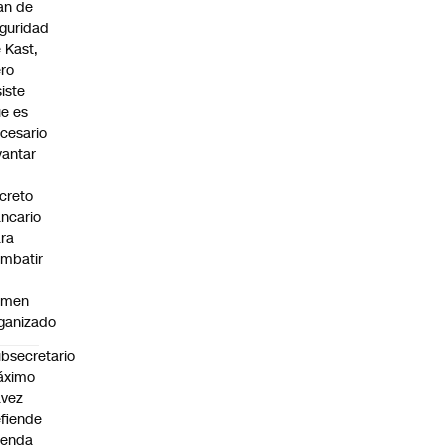
an de
guridad
 Kast,
ro
siste
e es
cesario
vantar
creto
ncario
ra
mbatir
imen
ganizado
bsecretario
áximo
avez
fiende
genda