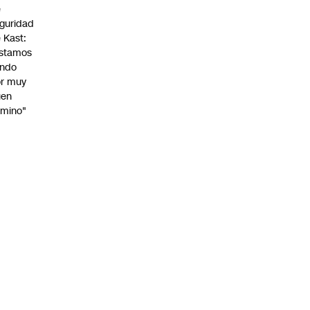
e
guridad
 Kast:
stamos
endo
r muy
uen
mino"