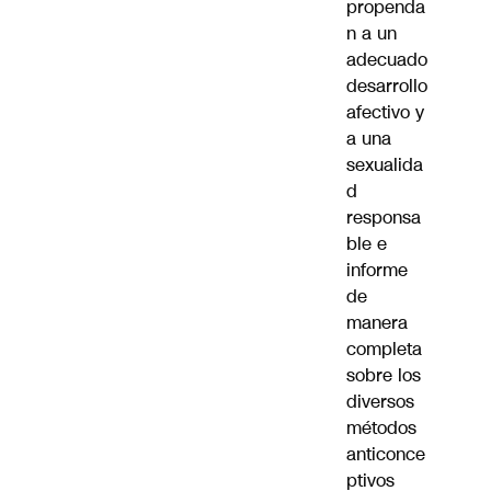
propenda
n a un
adecuado
desarrollo
afectivo y
a una
sexualida
d
responsa
ble e
informe
de
manera
completa
sobre los
diversos
métodos
anticonce
ptivos