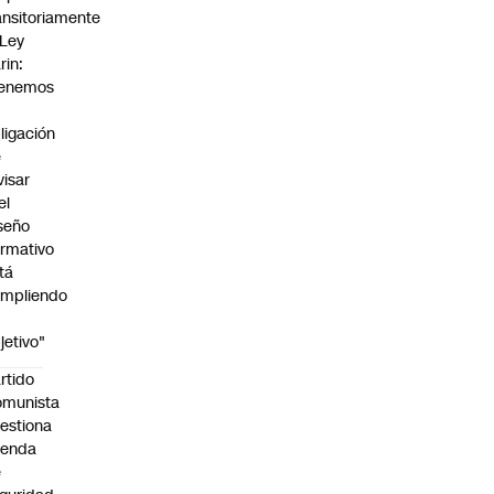
ansitoriamente
 Ley
rin:
Tenemos
ligación
e
visar
el
seño
rmativo
tá
mpliendo
jetivo"
rtido
omunista
estiona
genda
e