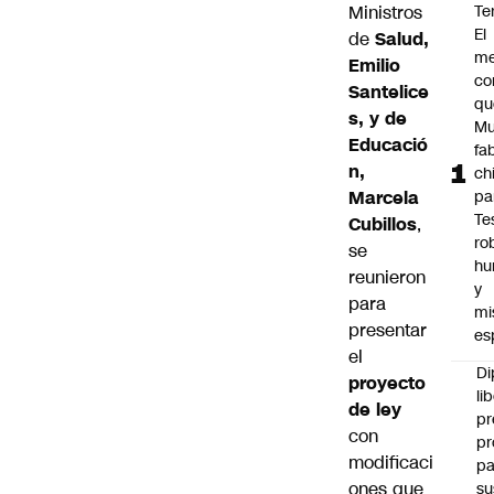
Ministros
Te
El
de
Salud,
me
Emilio
co
Santelice
qu
s, y de
Mu
Educació
fa
n,
ch
Marcela
pa
Te
Cubillos
,
ro
se
hu
reunieron
y
para
mi
presentar
es
el
Di
proyecto
li
de ley
pr
con
pr
modificaci
pa
ones que
su