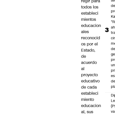
se
regir para
de
todos los
pr
estableci
Ka
mientos
“R
educacion
ah
ales
tr
reconocid
ci
m
os por el
d
Estado,
ge
de
pr
acuerdo
u
al
pr
proyecto
e
educativo
d
pl
de cada
estableci
Di
miento
Le
educacion
(P
al, sus
va