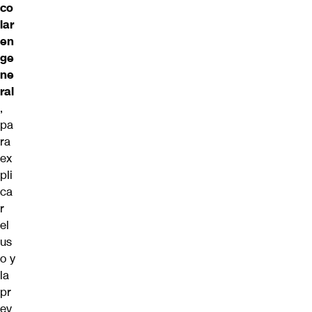
co
lar
en
ge
ne
ral
,
pa
ra
ex
pli
ca
r
el
us
o y
la
pr
ev