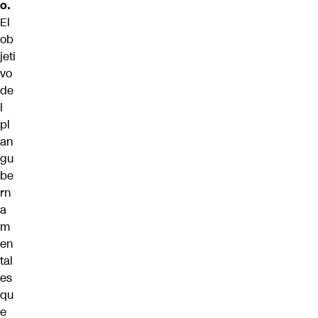
o.
El
ob
jeti
vo
de
l
pl
an
gu
be
rn
a
m
en
tal
es
qu
e