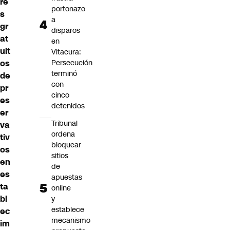
re
portonazo
s
a
gr
disparos
at
en
uit
Vitacura:
os
Persecución
terminó
de
con
pr
cinco
es
detenidos
er
Tribunal
va
ordena
tiv
bloquear
os
sitios
en
de
es
apuestas
ta
online
bl
y
establece
ec
mecanismo
im