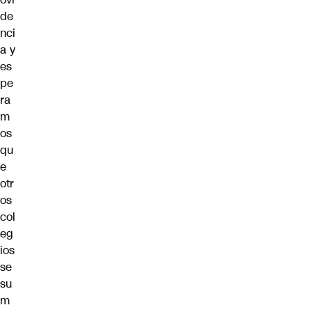
de
nci
a y
es
pe
ra
m
os
qu
e
otr
os
col
eg
ios
se
su
m