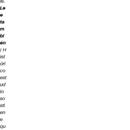
al.
Le
e
ta
m
bi
én
:
H
ist
óri
co
est
ud
io
so
sti
en
e
qu