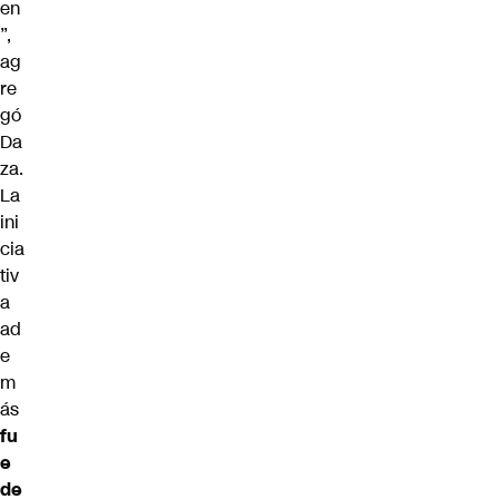
en
”,
ag
re
gó
Da
za.
La
ini
cia
tiv
a
ad
e
m
ás
fu
e
de