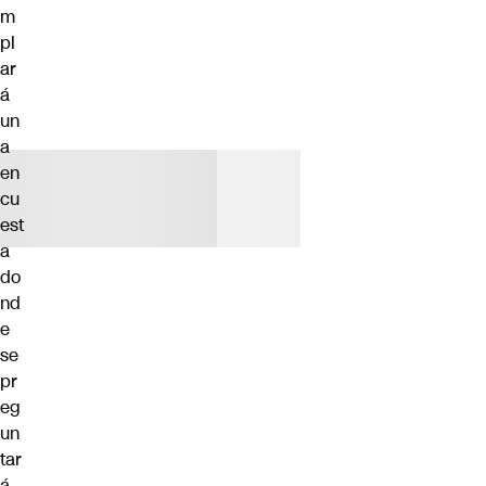
m
pl
ar
á
un
a
en
cu
est
a
do
nd
e
se
pr
eg
un
tar
á