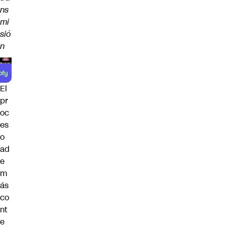
ns
mi
sió
n
El
pr
oc
es
o
ad
e
m
ás
co
nt
e