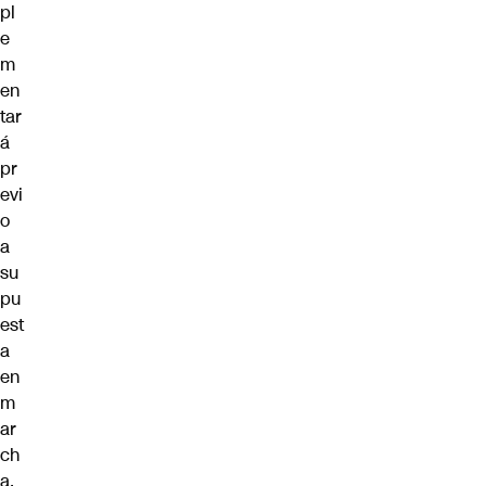
pl
e
m
en
tar
á
pr
evi
o
a
su
pu
est
a
en
m
ar
ch
a,