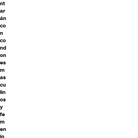
nt
ar
án
co
n
co
nd
on
es
m
as
cu
lin
os
y
fe
m
en
in