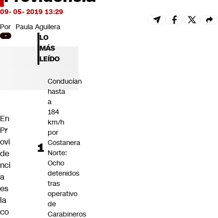
Futuro 360
09- 05- 2019 13:29
Opinión
Por
Paula Aguilera
LO
MÁS
LEÍDO
Conducían
hasta
a
184
En
km/h
Pr
por
ovi
Costanera
de
Norte:
Ocho
nci
detenidos
a
tras
es
operativo
la
de
co
Carabineros