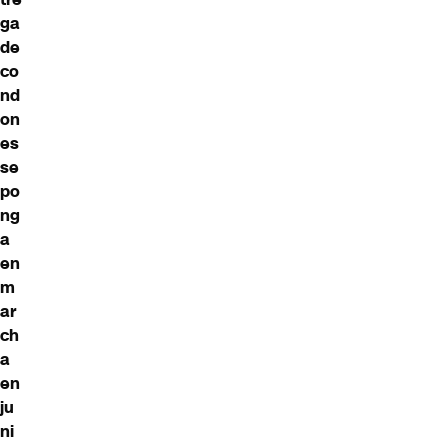
ga
de
co
nd
on
es
se
po
ng
a
en
m
ar
ch
a
en
ju
ni