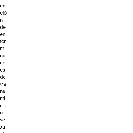
en
ció
n
de
en
fer
m
ed
ad
es
de
tra
ns
mi
sió
n
se
xu