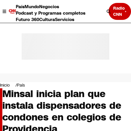
País
Mundo
Negocios
Radio
Podcast y Programas completos
CNN
Futuro 360
Cultura
Servicios
País
Mundo
Negocios
Inicio
País
Minsal inicia plan que
Deportes
Programas completos
instala dispensadores de
Cultura
Servicios
condones en colegios de
Bits
CNN Data
Providencia
CNN tiempo