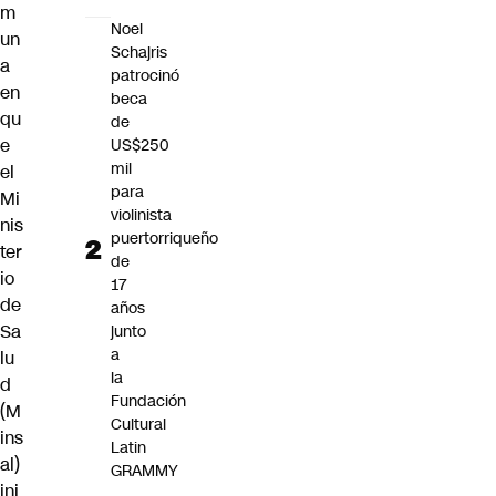
m
Noel
un
Schajris
a
patrocinó
en
beca
qu
de
e
US$250
mil
el
para
Mi
violinista
nis
puertorriqueño
ter
de
io
17
de
años
Sa
junto
a
lu
la
d
Fundación
(M
Cultural
ins
Latin
al)
GRAMMY
ini