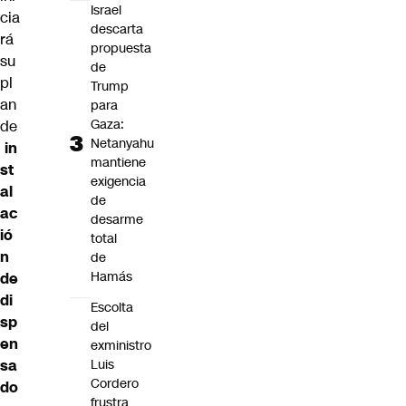
Israel
cia
descarta
rá
propuesta
su
de
pl
Trump
an
para
Gaza:
de
Netanyahu
in
mantiene
st
exigencia
al
de
ac
desarme
ió
total
n
de
Hamás
de
di
Escolta
sp
del
en
exministro
sa
Luis
Cordero
do
frustra