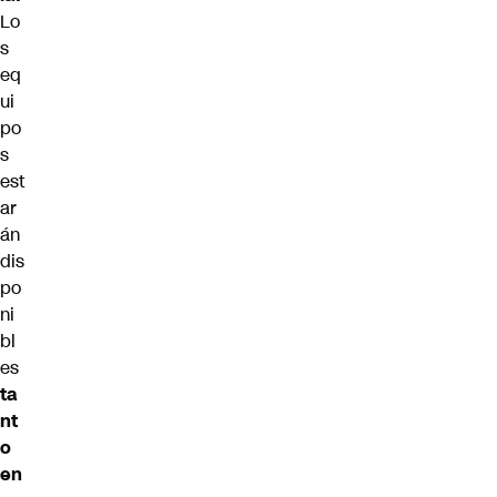
Lo
s
eq
ui
po
s
est
ar
án
dis
po
ni
bl
es
ta
nt
o
en