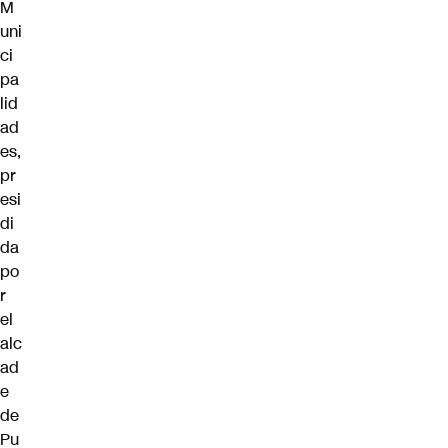
M
uni
ci
pa
lid
ad
es,
pr
esi
di
da
po
r
el
alc
ad
e
de
Pu