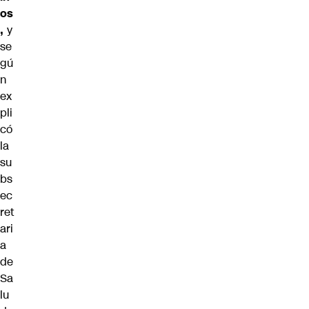
os
,
y
se
gú
n
ex
pli
có
la
su
bs
ec
ret
ari
a
de
Sa
lu