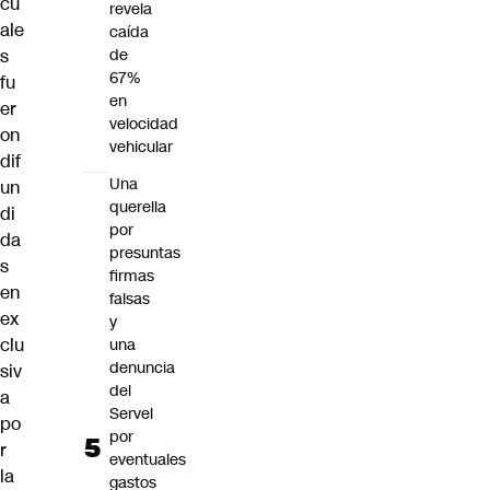
cu
revela
ale
caída
s
de
67%
fu
en
er
velocidad
on
vehicular
dif
Una
un
querella
di
por
da
presuntas
s
firmas
en
falsas
ex
y
clu
una
denuncia
siv
del
a
Servel
po
por
r
eventuales
la
gastos