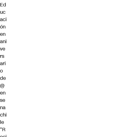
Ed
uc
aci
ón
en
ani
ve
rs
ari
o
de
@
en
se
na
chi
le
"R
eci