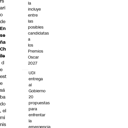
rs
la
ari
incluye
o
entre
de
las
posibles
En
candidatas
se
a
ña
los
Ch
Premios
ile
Oscar
d
2027
e
UDI
est
entrega
e
al
sá
Gobierno
ba
20
propuestas
do
para
, el
enfrentar
mi
la
nis
emergencia