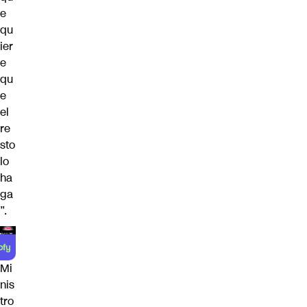
e
qu
ier
e
qu
e
el
re
sto
lo
ha
ga
”.
Mi
nis
tro