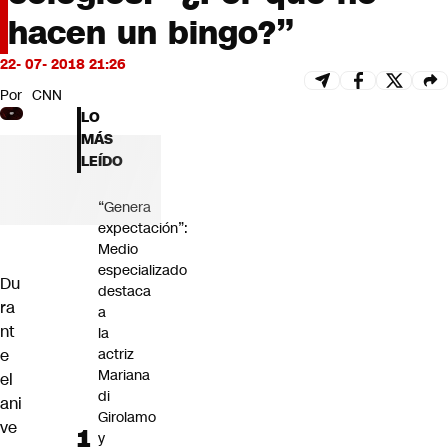
Futuro 360
hacen un bingo?”
Opinión
22- 07- 2018 21:26
Por
CNN
LO
MÁS
LEÍDO
“Genera
expectación”:
Medio
especializado
Du
destaca
ra
a
nt
la
e
actriz
Mariana
el
di
ani
Girolamo
ve
y