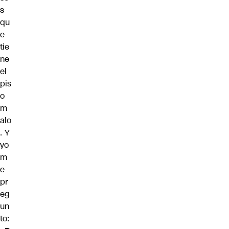
s
qu
e
tie
ne
el
pis
o
m
alo
. Y
yo
m
e
pr
eg
un
to: