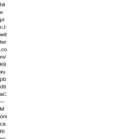
hil
e
pi
c.t
wit
ter
.co
m/
K8
xu
pb
d8
aC
—
M
óni
ca
Ri
nc