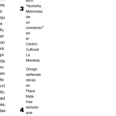
libro
ne
“Norteña.
s
Memorias
de
qu
un
e
comienzo”
fu
en
er
el
on
Centro
rá
Cultural
pi
La
Moneda
da
m
Orrego
en
defiende
te
obras
cri
en
Plaza
tic
Italia
ad
tras
as,
estudio
las
que