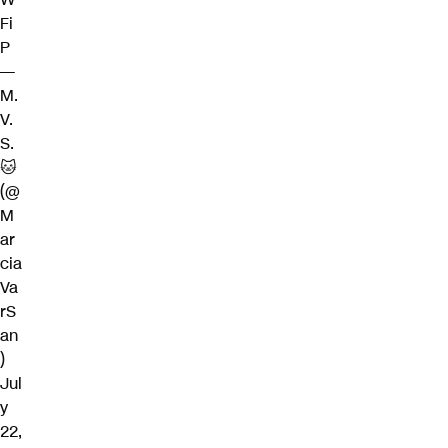
Fi
P
—
M.
V.
S.
🐱
(@
M
ar
cia
Va
rS
an
)
Jul
y
22,