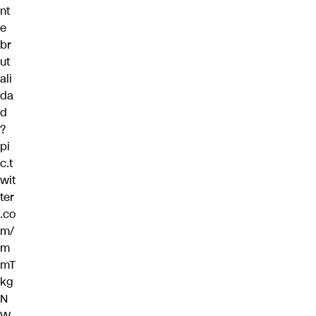
nt
e
br
ut
ali
da
d
?
pi
c.t
wit
ter
.co
m/
m
mT
kg
N
W