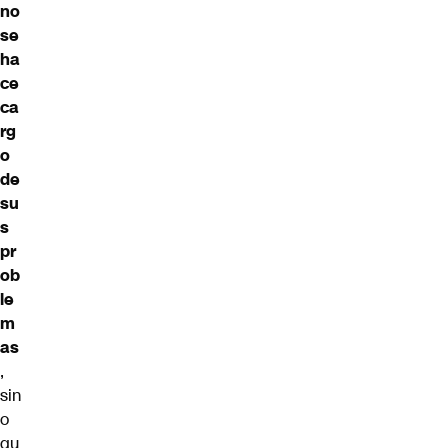
no
se
ha
ce
ca
rg
o
de
su
s
pr
ob
le
m
as
,
sin
o
qu