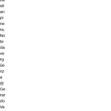
sti
an
pi
ne
ra
.
No
te
da
ve
rg
üe
nz
a
@
Ge
rar
do
Va