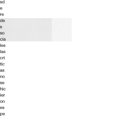
sd
e
re
de
s
so
cia
les
las
crí
tic
as
no
se
hic
ier
on
es
pe