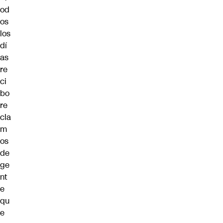
od
os
los
dí
as
re
ci
bo
re
cla
m
os
de
ge
nt
e
qu
e