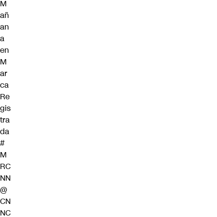
M
añ
an
a
en
M
ar
ca
Re
gis
tra
da
#
M
RC
NN
@
CN
NC