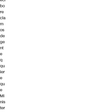
bo
re
cla
m
os
de
ge
nt
e
q
qu
ier
e
qu
e
Mi
nis
ter