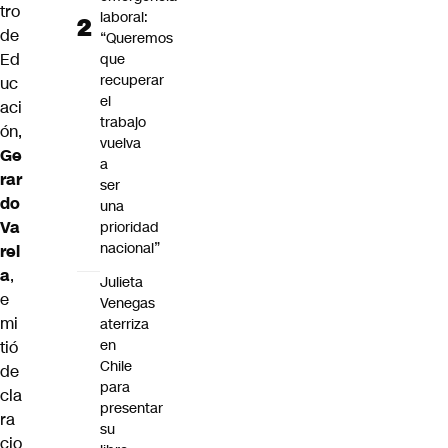
tro
laboral:
de
“Queremos
Ed
que
recuperar
uc
el
aci
trabajo
ón,
vuelva
Ge
a
rar
ser
do
una
Va
prioridad
nacional”
rel
a
,
Julieta
e
Venegas
mi
aterriza
en
tió
Chile
de
para
cla
presentar
ra
su
cio