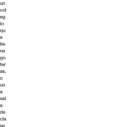
un
col
eg
io
qu
e
tie
ne
go
ter
as,
o
un
a
sal
a
de
cla
se