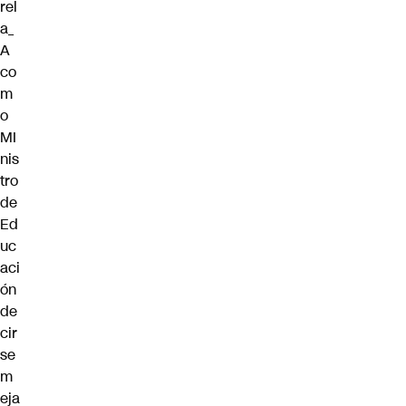
rel
a_
A
co
m
o
MI
nis
tro
de
Ed
uc
aci
ón
de
cir
se
m
eja