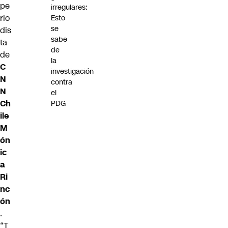
pe
irregulares:
rio
Esto
se
dis
sabe
ta
de
de
la
C
investigación
N
contra
N
el
Ch
PDG
ile
M
ón
ic
a
Ri
nc
ón
.
“T