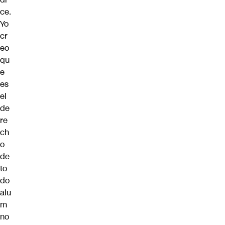
ce.
Yo
cr
eo
qu
e
es
el
de
re
ch
o
de
to
do
alu
m
no