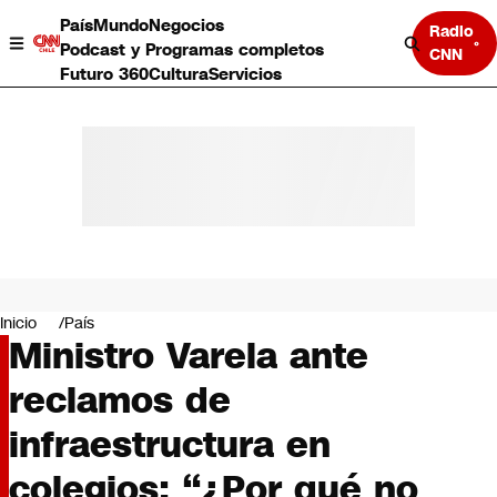
País
Mundo
Negocios
Radio
Podcast y Programas completos
CNN
Futuro 360
Cultura
Servicios
País
Mundo
Negocios
Inicio
País
Ministro Varela ante
Deportes
Programas completos
reclamos de
Cultura
Servicios
infraestructura en
Bits
CNN Data
colegios: “¿Por qué no
CNN tiempo