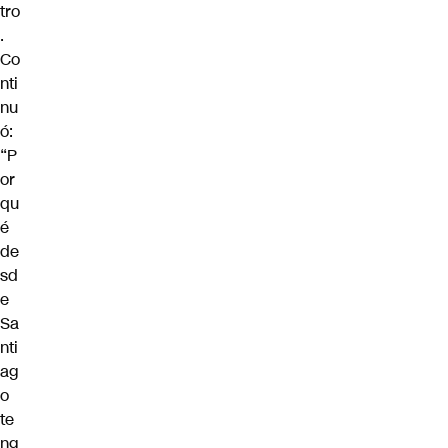
tro
.
Co
nti
nu
ó:
“P
or
qu
é
de
sd
e
Sa
nti
ag
o
te
ng