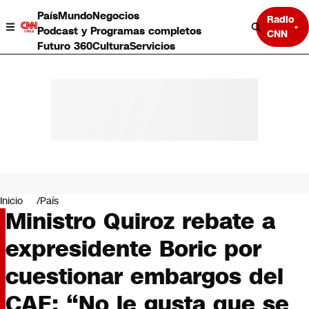
País
Mundo
Negocios
Radio
Podcast y Programas completos
CNN
Futuro 360
Cultura
Servicios
País
Mundo
Negocios
Inicio
País
Ministro Quiroz rebate a
Deportes
Programas completos
expresidente Boric por
Cultura
Servicios
cuestionar embargos del
Bits
CNN Data
CAE: “No le gusta que se
CNN tiempo