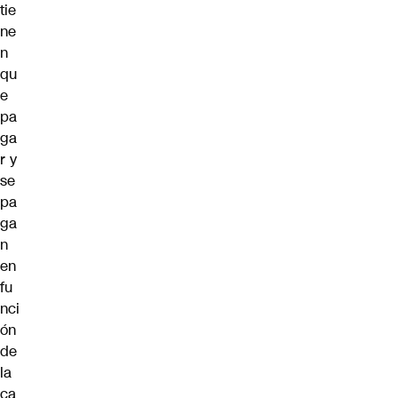
tie
ne
n
qu
e
pa
ga
r y
se
pa
ga
n
en
fu
nci
ón
de
la
ca