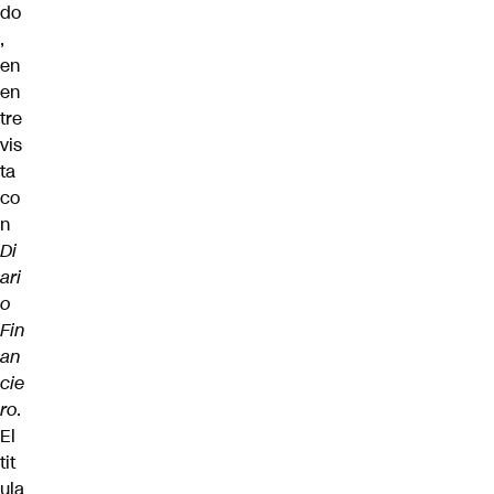
do
,
en
en
tre
vis
ta
co
n
Di
ari
o
Fin
an
cie
ro
.
El
tit
ula