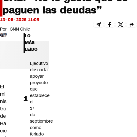
Futuro 360
paguen las deudas”
Opinión
13- 06- 2026 11:09
Por
CNN Chile
LO
MÁS
LEÍDO
Ejecutivo
descarta
apoyar
proyecto
El
que
mi
establece
nis
el
tro
17
de
de
septiembre
Ha
como
cie
feriado