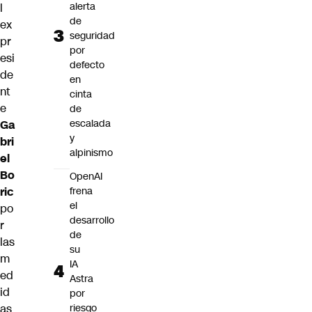
alerta
l
de
ex
seguridad
pr
por
esi
defecto
de
en
nt
cinta
e
de
escalada
Ga
y
bri
alpinismo
el
Bo
OpenAI
ric
frena
el
po
desarrollo
r
de
las
su
m
IA
ed
Astra
id
por
as
riesgo