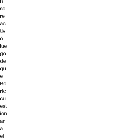
n
se
re
ac
tiv
ó
lue
go
de
qu
e
Bo
ric
cu
est
ion
ar
a
el