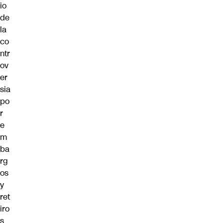
io
de
la
co
ntr
ov
er
sia
po
r
e
m
ba
rg
os
y
ret
iro
s