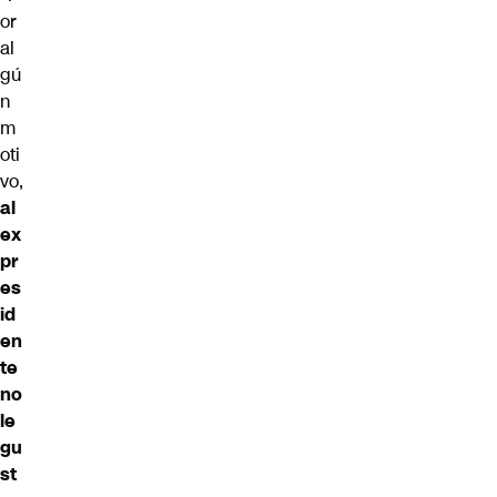
or
al
gú
n
m
oti
vo,
al
ex
pr
es
id
en
te
no
le
gu
st