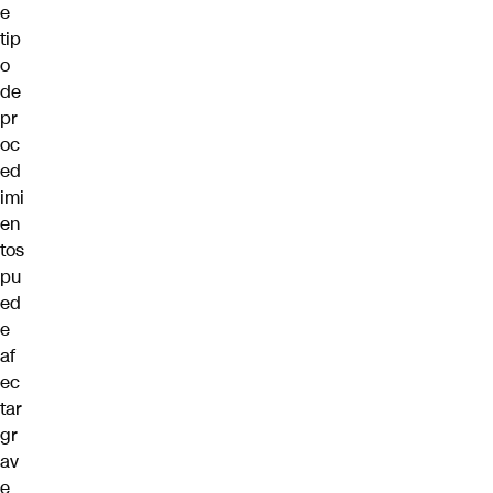
e
tip
o
de
pr
oc
ed
imi
en
tos
pu
ed
e
af
ec
tar
gr
av
e