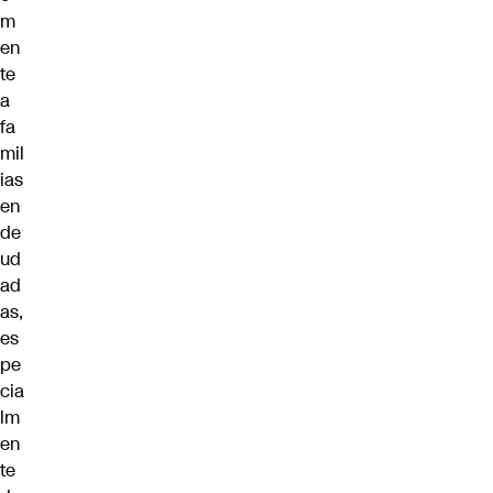
m
en
te
a
fa
mil
ias
en
de
ud
ad
as,
es
pe
cia
lm
en
te