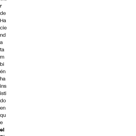
r
de
Ha
cie
nd
a
ta
m
bi
én
ha
ins
isti
do
en
qu
e
el