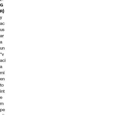
G
R)
y
ac
us
ar
a
un
“v
aci
a
mi
en
to
int
e
m
pe