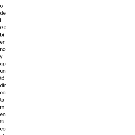
o
de
l
Go
bi
er
no
y
ap
un
tó
dir
ec
ta
m
en
te
co