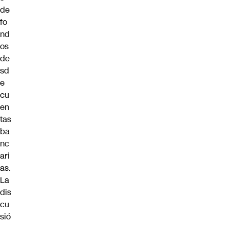
de
fo
nd
os
de
sd
e
cu
en
tas
ba
nc
ari
as.
La
dis
cu
sió