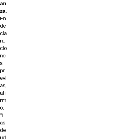
an
za
.
En
de
cla
ra
cio
ne
s
pr
evi
as,
afi
rm
ó:
“L
as
de
ud