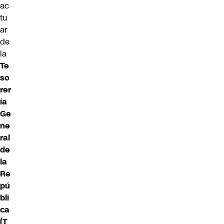
ac
tu
ar
de
la
Te
so
rer
ía
Ge
ne
ral
de
la
Re
pú
bli
ca
(T