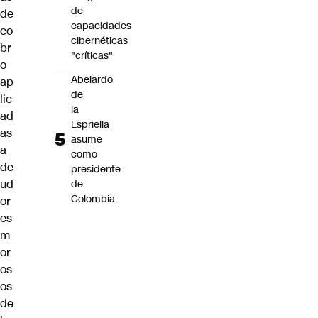
de
de
capacidades
co
cibernéticas
br
"críticas"
o
Abelardo
ap
de
lic
la
ad
Espriella
as
asume
a
como
de
presidente
ud
de
Colombia
or
es
m
or
os
os
de