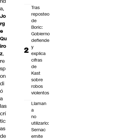
nd
Tras
a,
reposteo
Jo
de
rg
Boric:
e
Gobierno
Qu
defiende
iro
y
z
,
explica
cifras
re
de
sp
Kast
on
sobre
di
robos
ó
violentos
a
Llaman
las
a
crí
no
tic
utilizarlo:
as
Sernac
de
emite