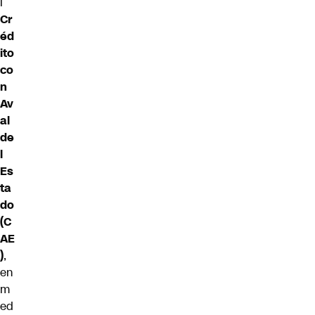
l
Cr
éd
ito
co
n
Av
al
de
l
Es
ta
do
(C
AE
)
,
en
m
ed