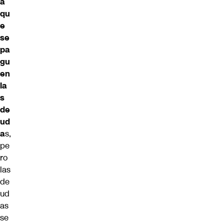
a
qu
e
se
pa
gu
en
la
s
de
ud
a
s,
pe
ro
las
de
ud
as
se