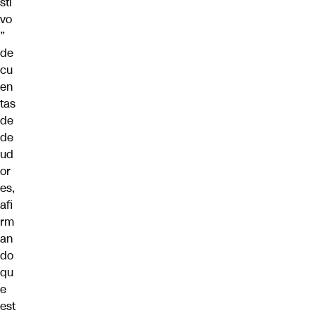
sti
vo
”
de
cu
en
tas
de
de
ud
or
es,
afi
rm
an
do
qu
e
est