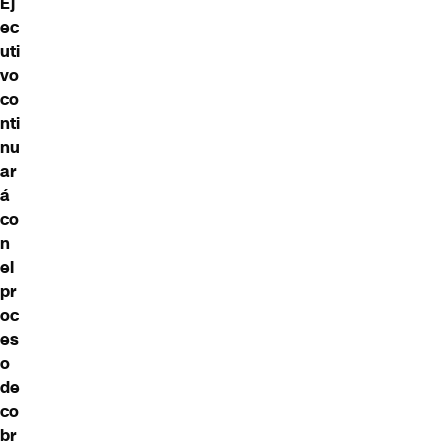
Ej
ec
uti
vo
co
nti
nu
ar
á
co
n
el
pr
oc
es
o
de
co
br