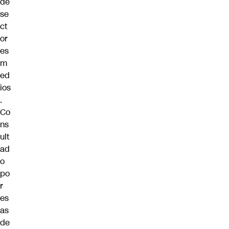
de
se
ct
or
es
m
ed
ios
.
Co
ns
ult
ad
o
po
r
es
as
de