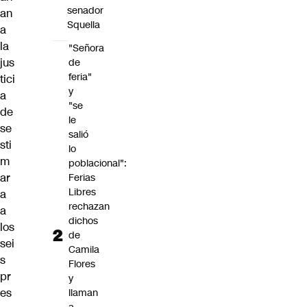
senador
an
Squella
a
la
"Señora
jus
de
feria"
tici
y
a
"se
de
le
se
salió
sti
lo
m
poblacional":
ar
Ferias
Libres
a
rechazan
a
dichos
los
de
sei
Camila
s
Flores
pr
y
es
llaman