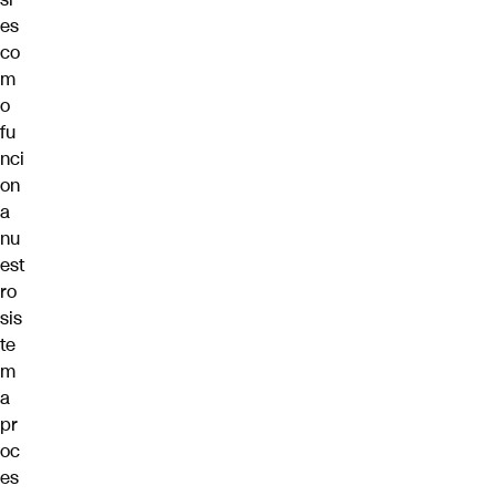
es
co
m
o
fu
nci
on
a
nu
est
ro
sis
te
m
a
pr
oc
es