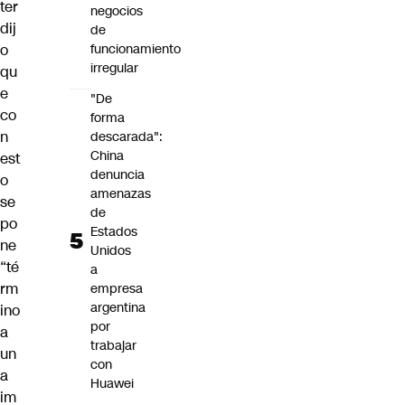
ter
negocios
dij
de
funcionamiento
o
irregular
qu
e
"De
co
forma
n
descarada":
China
est
denuncia
o
amenazas
se
de
po
Estados
ne
Unidos
“té
a
rm
empresa
argentina
ino
por
a
trabajar
un
con
a
Huawei
im