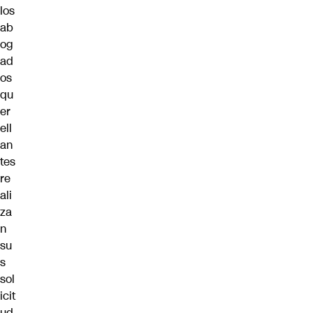
los
ab
og
ad
os
qu
er
ell
an
tes
re
ali
za
n
su
s
sol
icit
ud