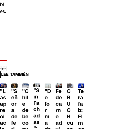
bl
es.
LEE TAMBIÉN
"S
"L
"S
"C
"D
Fe
C
Te
in
as
eñ
hil
e
de
R
ra
Fa
ap
or
e
fo
ca
U
fa
ch
re
a
de
r
rn
C
b:
ad
ci
de
be
m
e
H
El
as
ac
fe
co
a
ad
cu
m
":