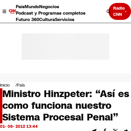
País
Mundo
Negocios
Radio
Podcast y Programas completos
CNN
Futuro 360
Cultura
Servicios
País
Mundo
Negocios
Inicio
País
Ministro Hinzpeter: “Así es
Deportes
Programas completos
como funciona nuestro
Cultura
Servicios
Sistema Procesal Penal”
Bits
CNN Data
01- 06- 2012 13:44
CNN tiempo