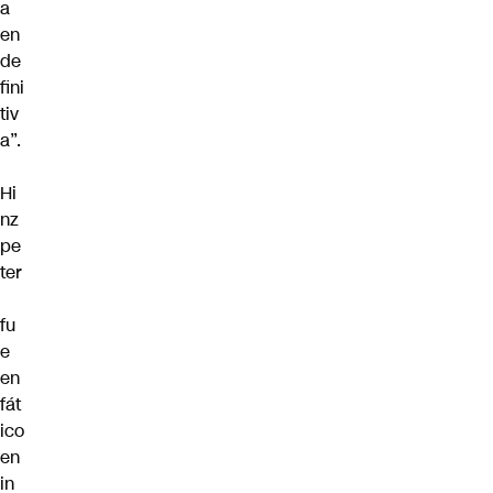
a
en
de
fini
tiv
a”.
Hi
nz
pe
ter
fu
e
en
fát
ico
en
in