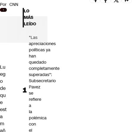
Por
CNN
Futuro 360
LO
Opinión
MÁS
LEÍDO
"Las
apreciaciones
políticas ya
han
quedado
Lu
completamente
eg
superadas":
o
Subsecretario
Pavez
de
se
qu
refiere
e
a
est
la
a
polémica
m
con
añ
el