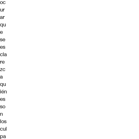
oc
ur
ar
qu
e
se
es
cla
re
zc
a
qu
ién
es
so
n
los
cul
pa