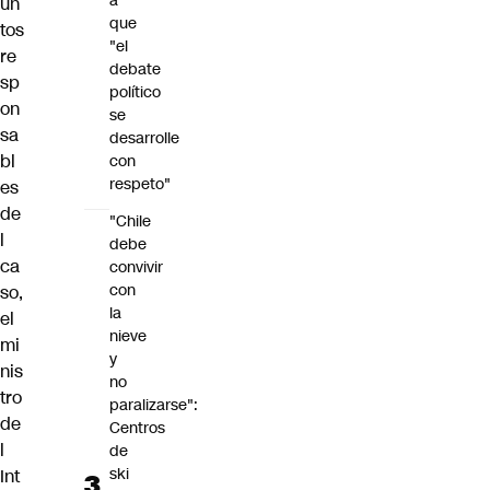
a
un
que
tos
"el
re
debate
sp
político
on
se
sa
desarrolle
bl
con
respeto"
es
de
"Chile
l
debe
ca
convivir
con
so,
la
el
nieve
mi
y
nis
no
tro
paralizarse":
de
Centros
l
de
ski
Int