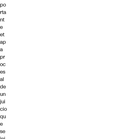
po
rta
nt
e
et
ap
a
pr
oc
es
al
de
un
jui
cio
qu
e
se
ini