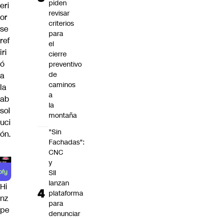
piden
eri
revisar
or
criterios
se
para
ref
el
iri
cierre
ó
preventivo
de
a
caminos
la
a
ab
la
sol
montaña
uci
"Sin
ón.
Fachadas":
CNC
y
SII
lanzan
Hi
plataforma
nz
para
pe
denunciar