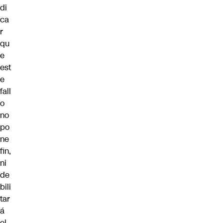
di
ca
r
qu
e
est
e
fall
o
no
po
ne
fin,
ni
de
bili
tar
á
el