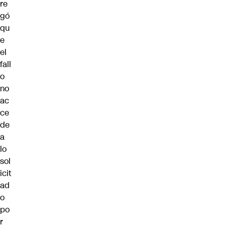
re
gó
qu
e
el
fall
o
no
ac
ce
de
a
lo
sol
icit
ad
o
po
r