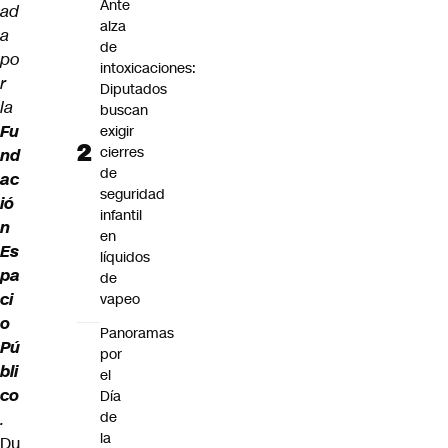
Ante
ad
alza
a
de
po
intoxicaciones:
r
Diputados
la
buscan
Fu
exigir
cierres
nd
de
ac
seguridad
ió
infantil
n
en
Es
líquidos
pa
de
ci
vapeo
o
Panoramas
Pú
por
bli
el
co
Día
de
.
la
Du