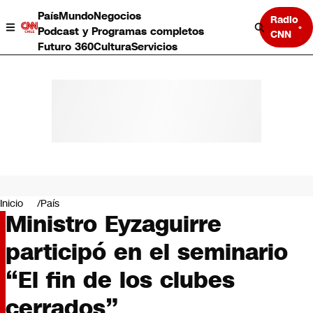
País
Mundo
Negocios
Radio
Podcast y Programas completos
CNN
Futuro 360
Cultura
Servicios
País
Mundo
Negocios
Inicio
País
Ministro Eyzaguirre
Deportes
Programas completos
participó en el seminario
Cultura
Servicios
“El fin de los clubes
Bits
CNN Data
cerrados”
CNN tiempo