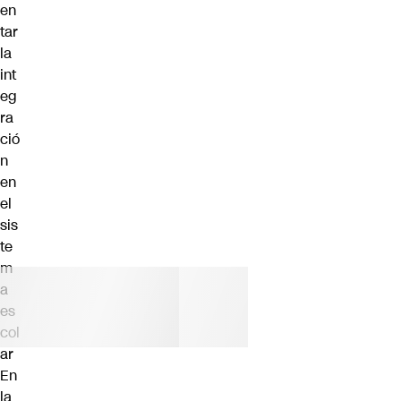
en
tar
la
int
eg
ra
ció
n
en
el
sis
te
m
a
es
col
ar
En
la