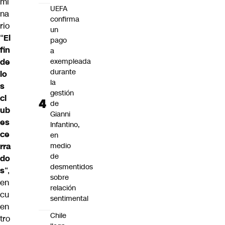
mi
UEFA
na
confirma
rio
un
“
El
pago
fin
a
de
exempleada
durante
lo
la
s
gestión
cl
de
ub
Gianni
es
Infantino,
ce
en
rra
medio
de
do
desmentidos
s
“,
sobre
en
relación
cu
sentimental
en
Chile
tro