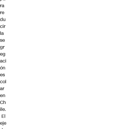
ra
re
du
cir
la
se
gr
eg
aci
ón
es
col
ar
en
Ch
ile.
El
eje