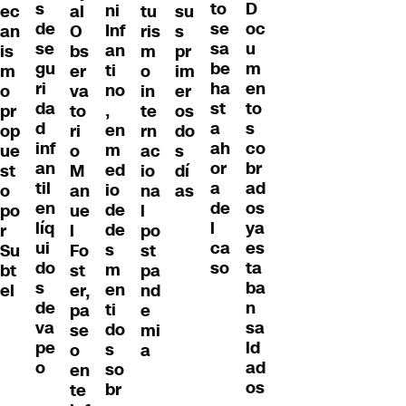
s
D
to
ni
ec
al
tu
su
de
oc
se
Inf
an
O
ris
s
se
u
sa
an
is
bs
m
pr
gu
m
be
ti
m
er
o
im
ri
en
ha
no
o
va
in
er
da
to
st
,
pr
to
te
os
d
s
a
en
op
ri
rn
do
inf
co
ah
m
ue
o
ac
s
an
br
or
ed
st
M
io
dí
til
ad
a
io
o
an
na
as
en
os
de
de
po
ue
l
líq
ya
l
de
r
l
po
ui
es
ca
s
Su
Fo
st
do
ta
so
m
bt
st
pa
s
ba
en
el
er,
nd
de
n
ti
pa
e
va
sa
do
se
mi
pe
ld
s
o
a
o
ad
so
en
os
br
te