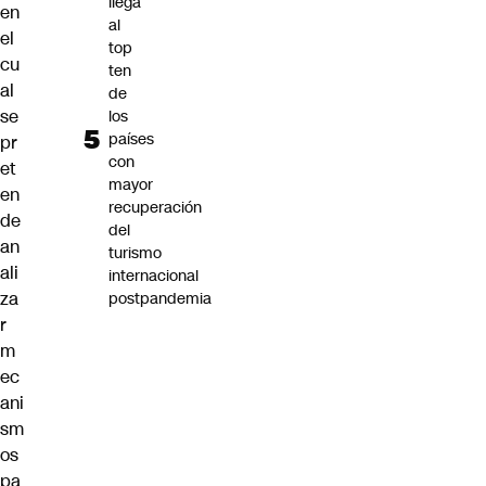
llega
en
al
el
top
cu
ten
al
de
se
los
países
pr
con
et
mayor
en
recuperación
de
del
an
turismo
ali
internacional
za
postpandemia
r
m
ec
ani
sm
os
pa