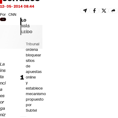
Futuro 360
12- 05- 2014 08:44
Opinión
Por
CNN
LO
MÁS
LEÍDO
Tribunal
ordena
bloquear
sitios
La
de
ins
apuestas
ta
online
nci
y
establece
a
mecanismo
es
propuesto
or
por
ga
Subtel
niz