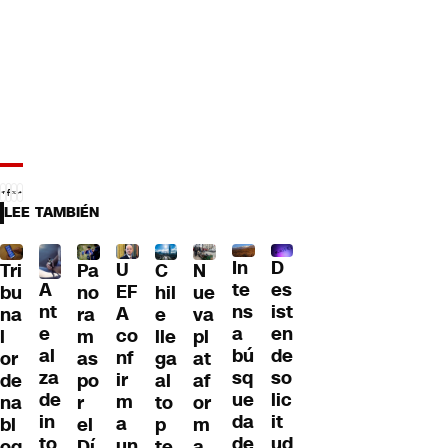
LEE TAMBIÉN
D
In
U
Tri
Pa
C
N
A
es
te
EF
bu
no
hil
ue
nt
ist
ns
A
na
ra
e
va
e
en
a
co
l
m
lle
pl
al
de
bú
nf
or
as
ga
at
za
so
sq
ir
de
po
al
af
de
lic
ue
m
na
r
to
or
in
it
da
a
bl
el
p
m
to
ud
de
un
oq
Dí
te
a