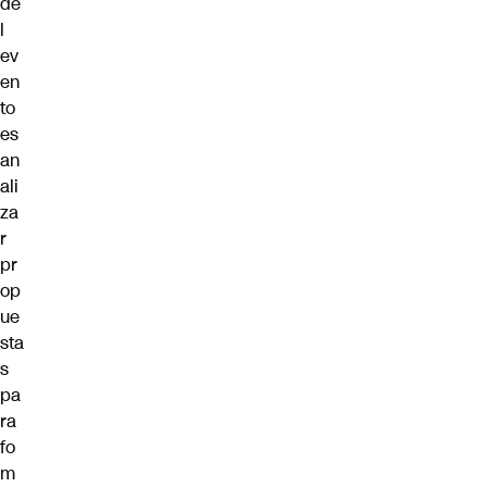
de
l
ev
en
to
es
an
ali
za
r
pr
op
ue
sta
s
pa
ra
fo
m