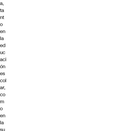
a,
ta
nt
o
en
la
ed
uc
aci
ón
es
col
ar,
co
m
o
en
la
su