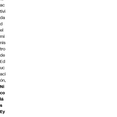
ac
tivi
da
d
el
mi
nis
tro
de
Ed
uc
aci
ón,
Ni
co
lá
s
Ey