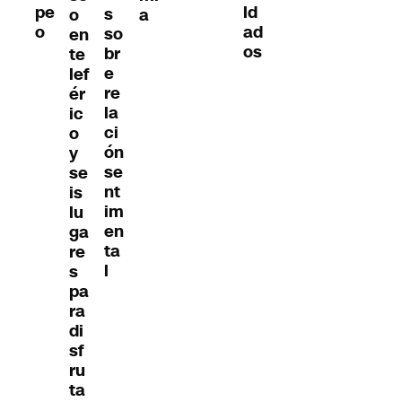
pe
ld
s
o
a
o
ad
so
en
os
br
te
e
lef
re
ér
la
ic
ci
o
ón
y
se
se
nt
is
im
lu
en
ga
ta
re
l
s
pa
ra
di
sf
ru
ta