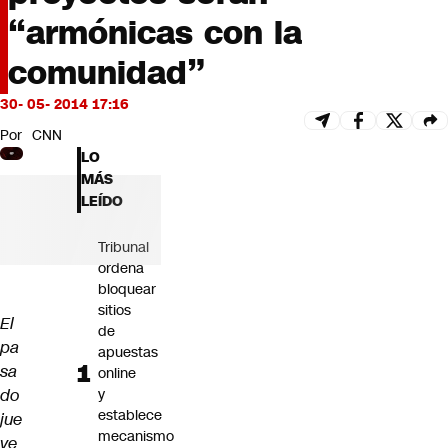
Futuro 360
“armónicas con la
Opinión
comunidad”
30- 05- 2014 17:16
Por
CNN
LO
MÁS
LEÍDO
Tribunal
ordena
bloquear
sitios
El
de
pa
apuestas
sa
online
do
y
establece
jue
mecanismo
ve