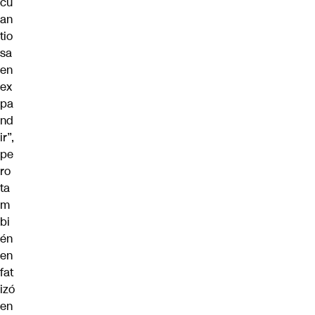
cu
an
tio
sa
en
ex
pa
nd
ir”,
pe
ro
ta
m
bi
én
en
fat
izó
en