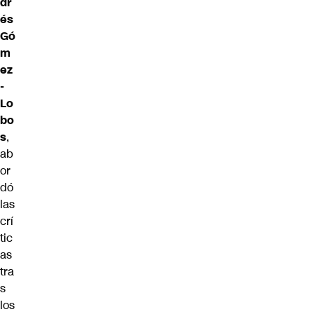
dr
és
Gó
m
ez
-
Lo
bo
s
,
ab
or
dó
las
crí
tic
as
tra
s
los