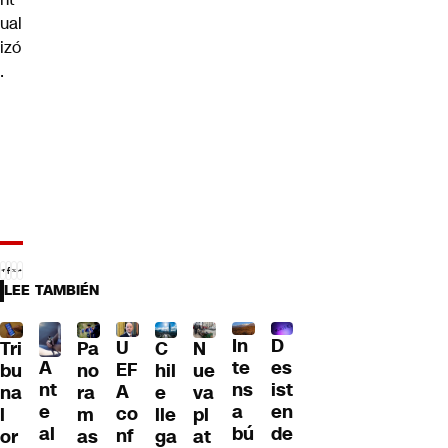
ual
izó
.
LEE TAMBIÉN
D
In
U
Tri
Pa
C
N
A
es
te
EF
bu
no
hil
ue
nt
ist
ns
A
na
ra
e
va
e
en
a
co
l
m
lle
pl
al
de
bú
nf
or
as
ga
at