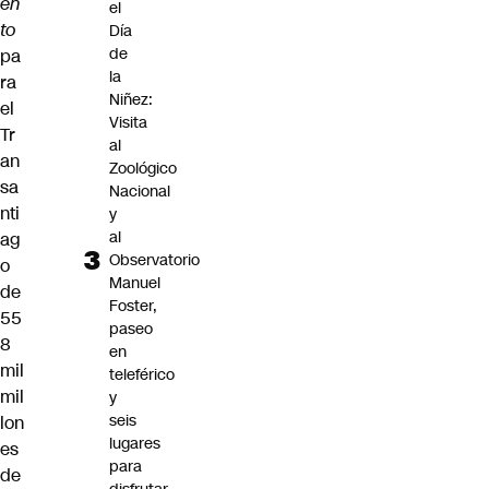
en
el
to
Día
de
pa
la
ra
Niñez:
el
Visita
Tr
al
an
Zoológico
sa
Nacional
nti
y
al
ag
Observatorio
o
Manuel
de
Foster,
55
paseo
8
en
mil
teleférico
mil
y
seis
lon
lugares
es
para
de