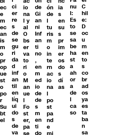
ei
Pa
ón
bl
ac
ci
nc
ci
C
nu
de
ec
io
ón
ia
er
hil
l:
Gi
e
na
de
s
re
e:
Es
an
m
l y
l
en
s
D
to
ni
ec
al
tu
su
de
oc
se
Inf
an
O
ris
s
se
u
sa
an
is
bs
m
pr
gu
m
be
ti
m
er
o
im
ri
en
ha
no
o
va
in
er
da
to
st
,
pr
to
te
os
d
s
a
en
op
ri
rn
do
inf
co
ah
m
ue
o
ac
s
an
br
or
ed
st
M
io
dí
til
ad
a
io
o
an
na
as
en
os
de
de
po
ue
l
líq
ya
l
de
r
l
po
ui
es
ca
s
Su
Fo
st
do
ta
so
m
bt
st
pa
s
ba
en
el
er,
nd
de
n
ti
pa
e
va
sa
do
se
mi