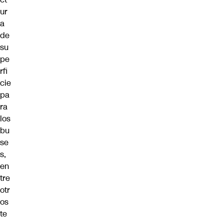
ur
a
de
su
pe
rfi
cie
pa
ra
los
bu
se
s,
en
tre
otr
os
te