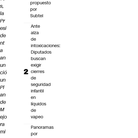
propuesto
s,
por
la
Subtel
Pr
Ante
esi
alza
de
de
nt
intoxicaciones:
a
Diputados
an
buscan
un
exigir
cierres
ció
de
un
seguridad
Pl
infantil
an
en
de
líquidos
M
de
ejo
vapeo
ra
Panoramas
mi
por