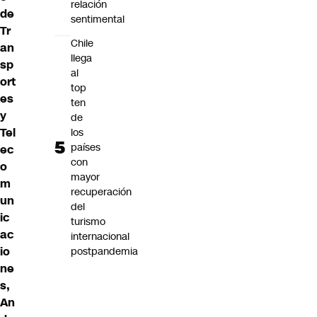
relación
de
sentimental
Tr
Chile
an
llega
sp
al
ort
top
es
ten
y
de
Tel
los
países
ec
con
o
mayor
m
recuperación
un
del
ic
turismo
ac
internacional
io
postpandemia
ne
s,
An