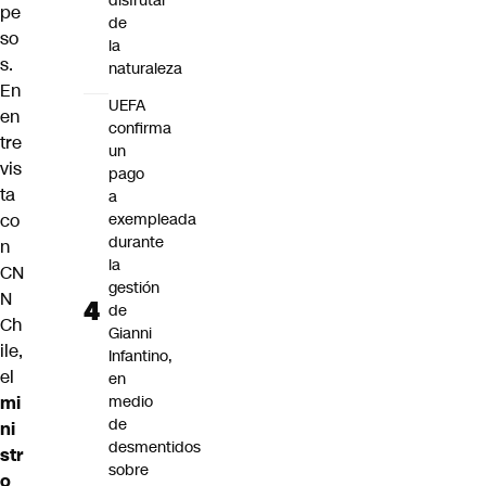
disfrutar
pe
de
so
la
s.
naturaleza
En
UEFA
en
confirma
tre
un
vis
pago
ta
a
co
exempleada
durante
n
la
CN
gestión
N
de
Ch
Gianni
ile,
Infantino,
el
en
mi
medio
de
ni
desmentidos
str
sobre
o