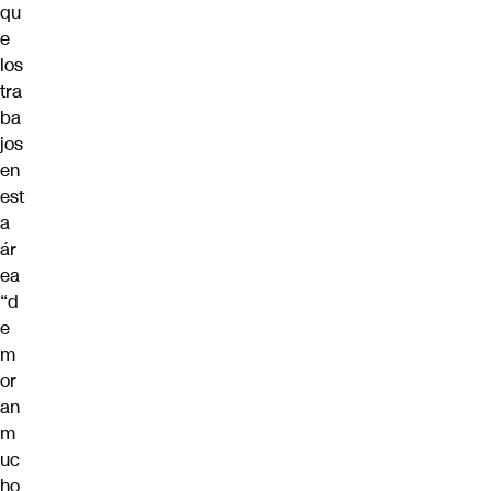
qu
e
los
tra
ba
jos
en
est
a
ár
ea
“d
e
m
or
an
m
uc
ho