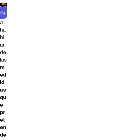
Al
ha
bl
ar
de
las
m
ed
id
as
qu
e
pr
et
en
de