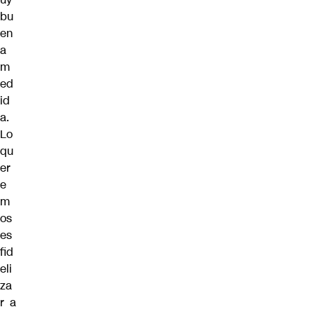
bu
en
a
m
ed
id
a.
Lo
qu
er
e
m
os
es
fid
eli
za
r a