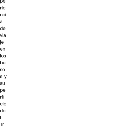
pe
rie
nci
a
de
via
je
en
los
bu
se
s y
su
pe
rfi
cie
de
l
Tr