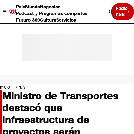
País
Mundo
Negocios
Radio
Podcast y Programas completos
CNN
Futuro 360
Cultura
Servicios
País
Mundo
Negocios
Inicio
País
Ministro de Transportes
Deportes
Programas completos
destacó que
Cultura
Servicios
infraestructura de
Bits
CNN Data
proyectos serán
CNN tiempo