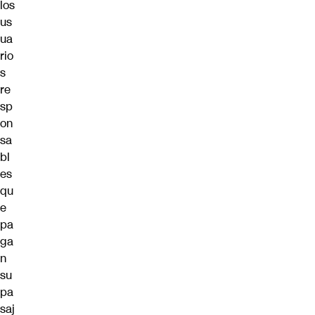
los
us
ua
rio
s
re
sp
on
sa
bl
es
qu
e
pa
ga
n
su
pa
saj