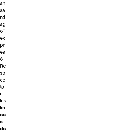
an
sa
nti
ag
o”,
ex
pr
es
ó
Re
sp
ec
to
a
las
lín
ea
s
de