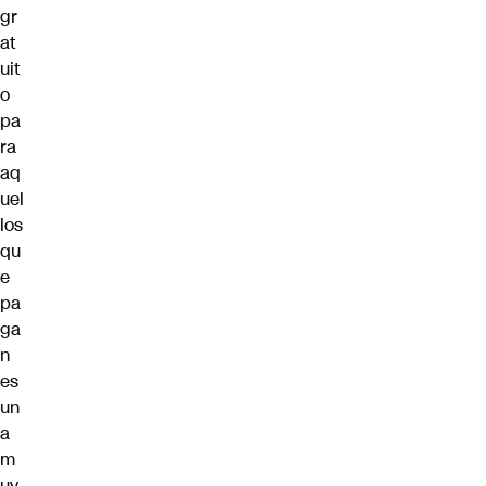
gr
at
uit
o
pa
ra
aq
uel
los
qu
e
pa
ga
n
es
un
a
m
uy