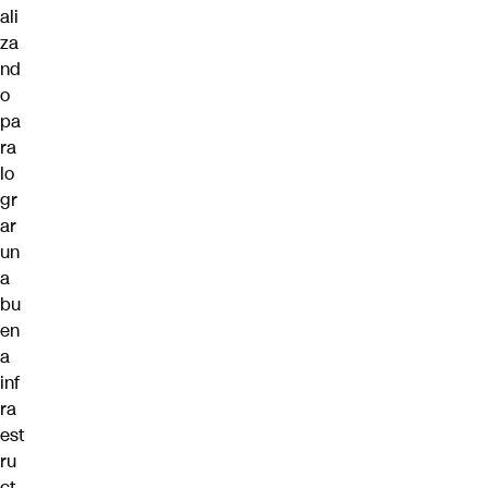
ali
za
nd
o
pa
ra
lo
gr
ar
un
a
bu
en
a
inf
ra
est
ru
ct