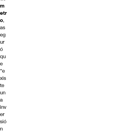
m
etr
o
,
as
eg
ur
ó
qu
e
“e
xis
te
un
a
inv
er
sió
n