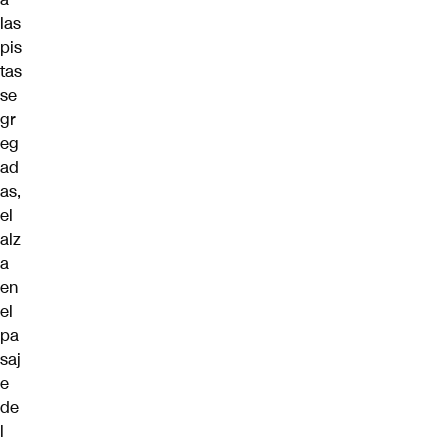
las
pis
tas
se
gr
eg
ad
as,
el
alz
a
en
el
pa
saj
e
de
l