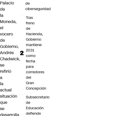
Palacio
de
de
ciberseguridad
la
Tras
Moneda,
freno
el
de
vocero
Hacienda,
Gobierno
de
mantiene
Gobierno,
2031
Andrés
como
Chadwick,
fecha
se
para
refirió
corredores
a
del
Gran
la
Concepción
actual
situación
Subsecretario
que
de
Educación
se
defiende
desarrolla