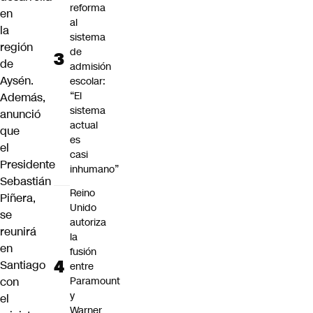
reforma
en
al
la
sistema
región
de
de
admisión
Aysén.
escolar:
“El
Además,
sistema
anunció
actual
que
es
el
casi
Presidente
inhumano”
Sebastián
Reino
Piñera,
Unido
se
autoriza
reunirá
la
en
fusión
Santiago
entre
con
Paramount
y
el
Warner