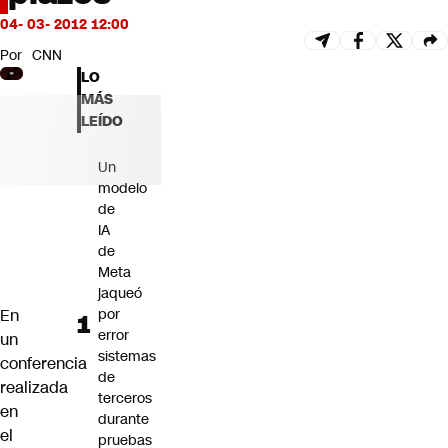
Futuro 360
04- 03- 2012 12:00
Opinión
Por
CNN
LO
MÁS
LEÍDO
Un
modelo
de
IA
de
Meta
jaqueó
En
por
error
un
sistemas
conferencia
de
realizada
terceros
en
durante
el
pruebas