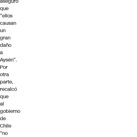
aseguró
que
"ellos
causan
un
gran
daño
a
Aysén".
Por
otra
parte,
recalcó
que
al
gobierno
de
Chile
“no