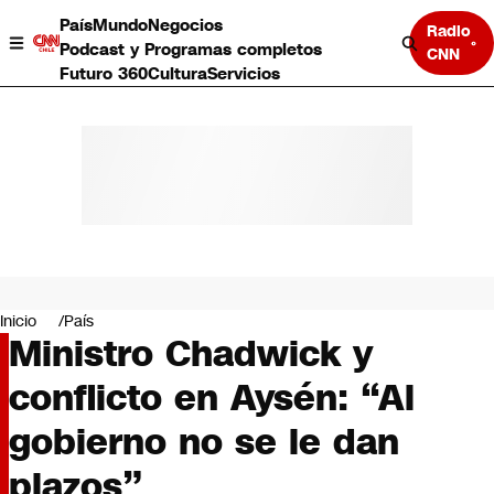
País
Mundo
Negocios
Radio
Podcast y Programas completos
CNN
Futuro 360
Cultura
Servicios
País
Mundo
Negocios
Inicio
País
Ministro Chadwick y
Deportes
Programas completos
conflicto en Aysén: “Al
Cultura
Servicios
gobierno no se le dan
Bits
CNN Data
plazos”
CNN tiempo