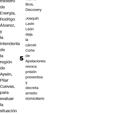
ministro
Bros.
de
Discovery
Energía,
Joaquín
Rodrigo
Lavín
Álvarez,
León
y
deja
la
la
intendenta
cárcel:
de
Corte
la
de
Apelaciones
región
revoca
de
prisión
Aysén,
preventiva
Pilar
y
Cuevas,
decreta
para
arresto
evaluar
domiciliario
la
situación