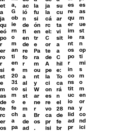
a,
es
es
et
ac
la
ja
su
G
re
as
a
ió
fu
la
cu
ob
qu
m
ja
n
si
cá
ar
ie
er
ue
qu
de
ón
rc
ta
rn
im
st
eó
fi
en
el:
vi
o
ie
ra
po
en
tr
C
sit
m
nt
n
r
de
e
or
a
an
os
op
er
re
Pa
te
a
ti
po
ti
ro
fo
ra
de
C
en
r
mi
r
r
m
A
hil
e
in
s
si
m
ou
pe
e:
20
co
m
st
a
nt
la
To
31
ns
o
e
al
y
ci
ca
co
tit
m
m
si
W
on
rá
m
uc
en
as
st
ar
es
n
o
io
or
de
e
ne
re
el
fe
na
y
te
m
r
vo
28
ch
lid
co
rc
a
Br
ca
de
a
ad
nd
er
de
os
pr
fe
pa
pr
ici
os
ad
.
isi
br