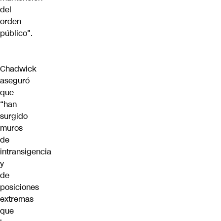
del
orden
público".
Chadwick
aseguró
que
“han
surgido
muros
de
intransigencia
y
de
posiciones
extremas
que