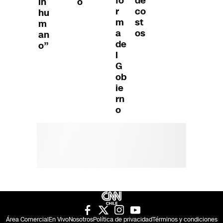
fo
de
in
o
r
co
hu
m
st
m
a
os
an
de
o”
l
G
ob
ie
rn
o
Área Comercial
En Vivo
Nosotros
Política de privacidad
Términos y condiciones