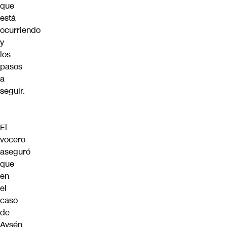
que
está
ocurriendo
y
los
pasos
a
seguir.
El
vocero
aseguró
que
en
el
caso
de
Aysén