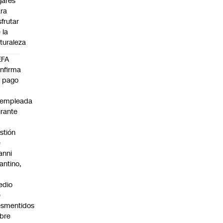
gares
ra
sfrutar
 la
turaleza
EFA
nfirma
 pago
xempleada
rante
stión
e
anni
fantino,
n
edio
e
smentidos
bre