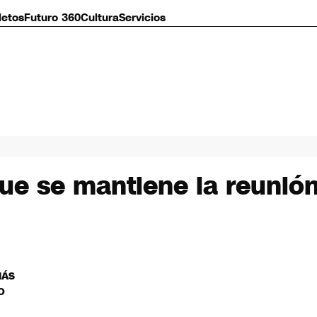
letos
Futuro 360
Cultura
Servicios
que se mantiene la reuni
MÁS
O