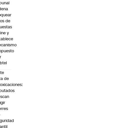
ibunal
dena
oquear
tios de
uestas
line y
tablece
canismo
opuesto
r
btel
te
za de
toxicaciones:
putados
uscan
igir
erres
e
guridad
fantil