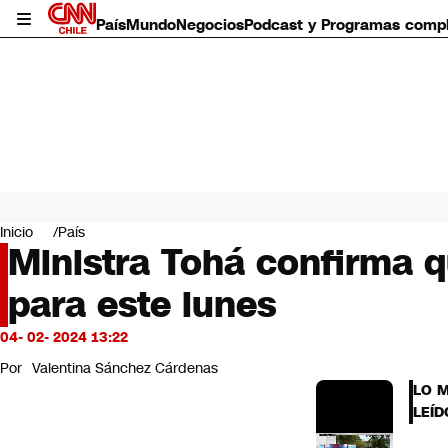
País
Mundo
Negocios
Podcast y Programas comp
País
Mundo
Inicio
País
Negocios
Ministra Tohá confirma 
Deportes
para este lunes
Programas completos
Cultura
Servicios
04- 02- 2024 13:22
Bits
Por
Valentina Sánchez Cárdenas
CNN Data
LO 
CNN tiempo
LEÍD
Futuro 360
Opinión