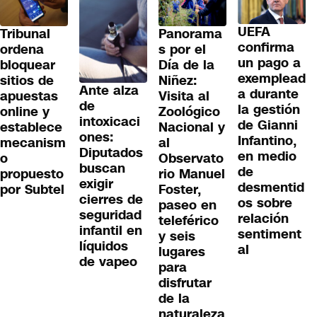
UEFA
Tribunal
Panorama
confirma
ordena
s por el
un pago a
bloquear
Día de la
exemplead
sitios de
Niñez:
Ante alza
a durante
apuestas
Visita al
de
la gestión
online y
Zoológico
intoxicaci
de Gianni
establece
Nacional y
ones:
Infantino,
mecanism
al
Diputados
en medio
o
Observato
buscan
de
propuesto
rio Manuel
exigir
desmentid
por Subtel
Foster,
cierres de
os sobre
paseo en
seguridad
relación
teleférico
infantil en
sentiment
y seis
líquidos
al
lugares
de vapeo
para
disfrutar
de la
naturaleza