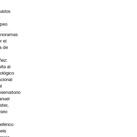
n
quidos
e
apeo
anoramas
r el
a de
ñez:
sita al
ológico
cional
al
servatorio
anuel
ster,
aseo
n
leférico
seis