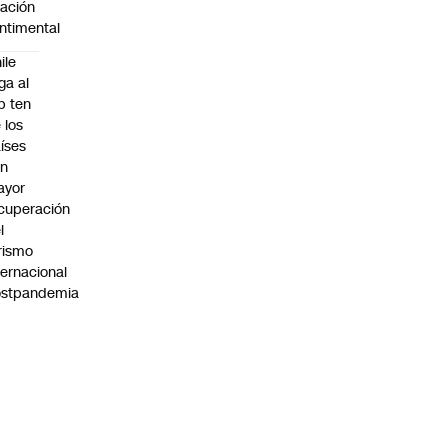
lación
ntimental
ile
ega al
p ten
 los
íses
on
ayor
cuperación
l
rismo
ternacional
ostpandemia