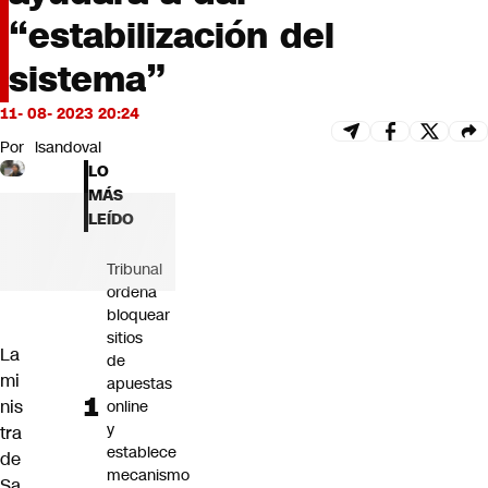
Futuro 360
“estabilización del
Opinión
sistema”
11- 08- 2023 20:24
Por
lsandoval
LO
MÁS
LEÍDO
Tribunal
ordena
bloquear
sitios
La
de
mi
apuestas
nis
online
y
tra
establece
de
mecanismo
Sa