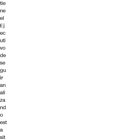
tie
ne
el
Ej
ec
uti
vo
de
se
gu
ir
an
ali
za
nd
o
est
a
sit