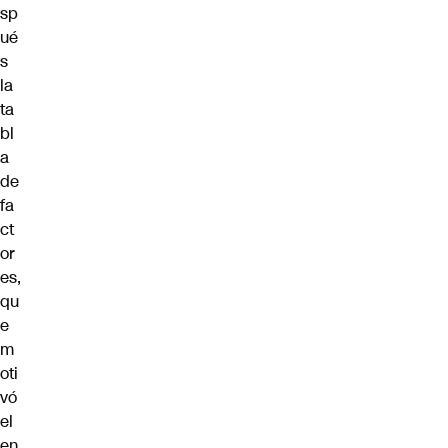
sp
ué
s
la
ta
bl
a
de
fa
ct
or
es,
qu
e
m
oti
vó
el
en