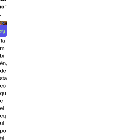
io
“
.
Ta
m
bi
én,
de
sta
có
qu
e
el
eq
ui
po
té