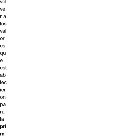
vol
ve
r a
los
val
or
es
qu
e
est
ab
lec
ier
on
pa
ra
la
pri
m