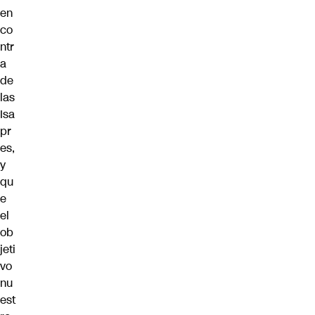
en
co
ntr
a
de
las
Isa
pr
es,
y
qu
e
el
ob
jeti
vo
nu
est