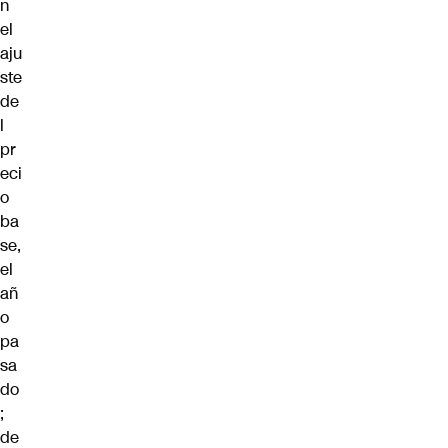
n
el
aju
ste
de
l
pr
eci
o
ba
se,
el
añ
o
pa
sa
do
;
de