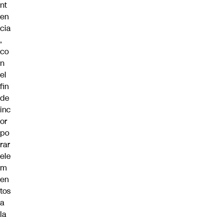
nt
en
cia
,
co
n
el
fin
de
inc
or
po
rar
ele
m
en
tos
a
la