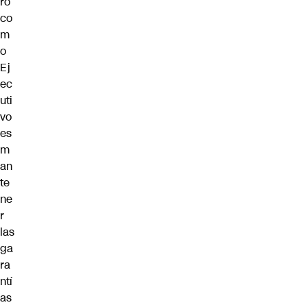
ro
co
m
o
Ej
ec
uti
vo
es
m
an
te
ne
r
las
ga
ra
ntí
as