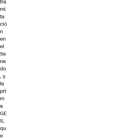
tra
mi
ta
ció
n
en
el
Se
na
do
, y
la
pri
m
a
GE
S,
qu
e