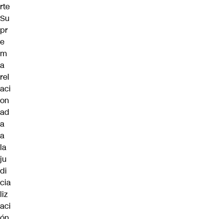
rte
Su
pr
e
m
a
rel
aci
on
ad
a
a
la
ju
di
cia
liz
aci
ón