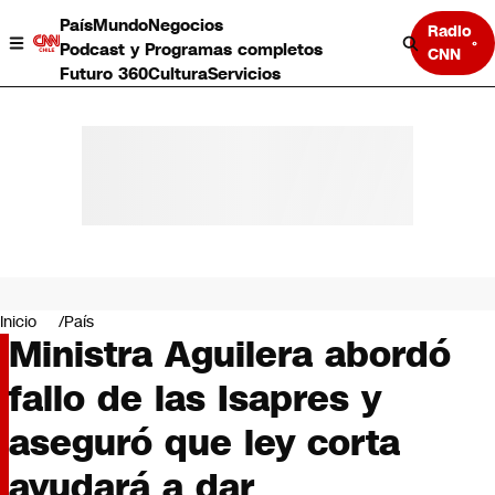
País
Mundo
Negocios
Radio
Podcast y Programas completos
CNN
Futuro 360
Cultura
Servicios
País
Mundo
Negocios
Inicio
País
Ministra Aguilera abordó
Deportes
Programas completos
fallo de las Isapres y
Cultura
Servicios
aseguró que ley corta
Bits
CNN Data
ayudará a dar
CNN tiempo