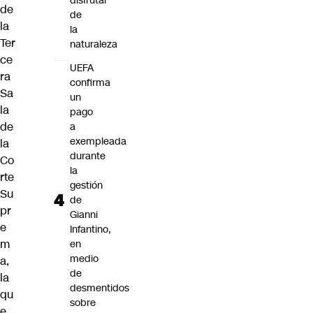
disfrutar
de
de
la
la
Ter
naturaleza
ce
UEFA
ra
confirma
Sa
un
la
pago
de
a
exempleada
la
durante
Co
la
rte
gestión
Su
de
pr
Gianni
e
Infantino,
m
en
medio
a,
de
la
desmentidos
qu
sobre
e