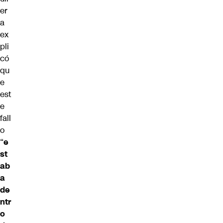
er
a
ex
pli
có
qu
e
est
e
fall
o
“
e
st
ab
a
de
ntr
o