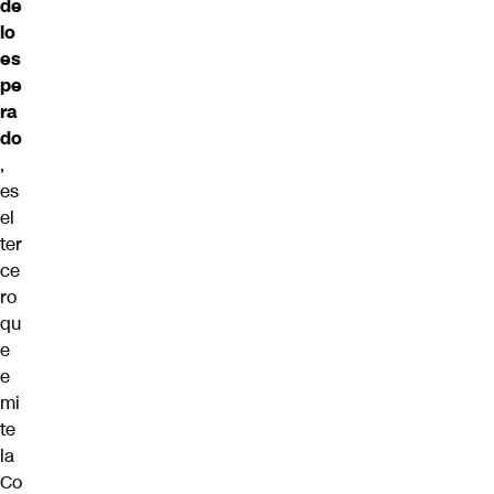
de
lo
es
pe
ra
do
,
es
el
ter
ce
ro
qu
e
e
mi
te
la
Co