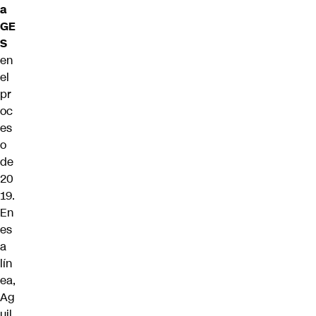
a
GE
S
en
el
pr
oc
es
o
de
20
19.
En
es
a
lín
ea,
Ag
uil