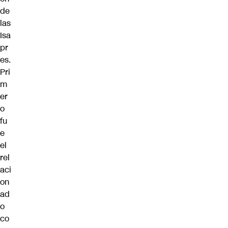
de
las
Isa
pr
es.
Pri
m
er
o
fu
e
el
rel
aci
on
ad
o
co