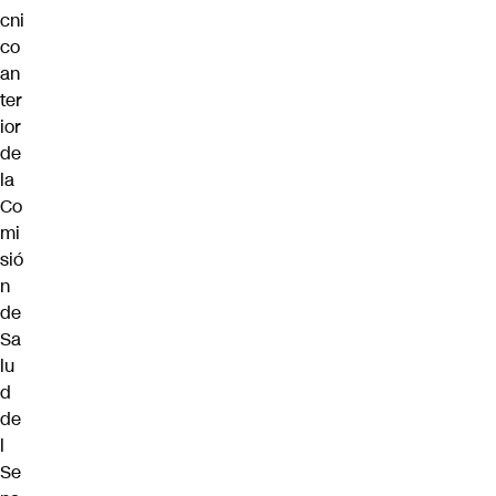
cni
co
an
ter
ior
de
la
Co
mi
sió
n
de
Sa
lu
d
de
l
Se