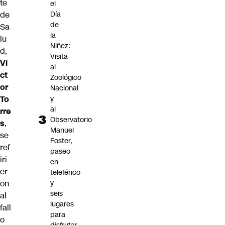
te
el
Día
de
de
Sa
la
lu
Niñez:
d,
Visita
Ví
al
ct
Zoológico
or
Nacional
y
To
al
rre
Observatorio
s
,
Manuel
se
Foster,
ref
paseo
iri
en
er
teleférico
y
on
seis
al
lugares
fall
para
o