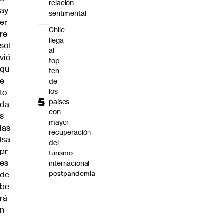
relación
ay
sentimental
er
Chile
re
llega
sol
al
vió
top
qu
ten
e
de
los
to
países
da
con
s
mayor
las
recuperación
Isa
del
pr
turismo
es
internacional
postpandemia
de
be
rá
n