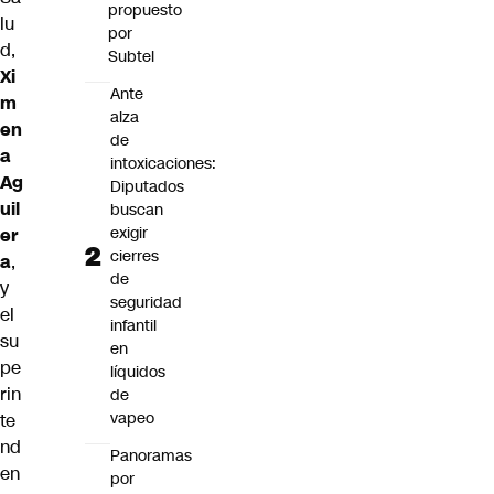
propuesto
lu
por
d,
Subtel
Xi
Ante
m
alza
en
de
a
intoxicaciones:
Ag
Diputados
uil
buscan
exigir
er
cierres
a
,
de
y
seguridad
el
infantil
su
en
pe
líquidos
rin
de
vapeo
te
nd
Panoramas
en
por