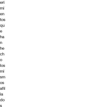
eri
mi
en
tos
qu
e
ha
n
he
ch
o
los
mi
sm
os
afil
ia
do
s