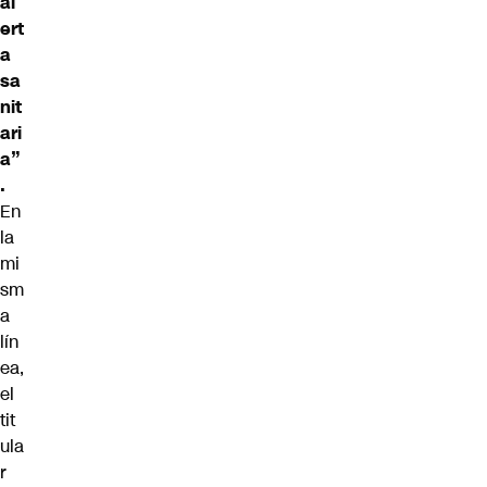
al
ert
a
sa
nit
ari
a”
.
En
la
mi
sm
a
lín
ea,
el
tit
ula
r