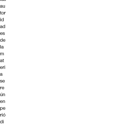
au
tor
id
ad
es
de
la
m
at
eri
a
se
re
ún
en
pe
rió
di