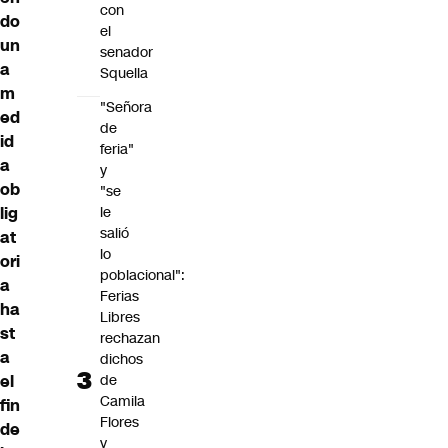
con
do
el
un
senador
a
Squella
m
"Señora
ed
de
id
feria"
a
y
ob
"se
le
lig
salió
at
lo
ori
poblacional":
a
Ferias
ha
Libres
st
rechazan
a
dichos
de
el
Camila
fin
Flores
de
y