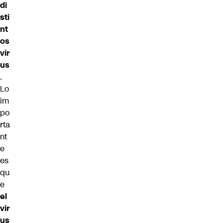
di
sti
nt
os
vir
us
.
Lo
im
po
rta
nt
e
es
qu
e
el
vir
us