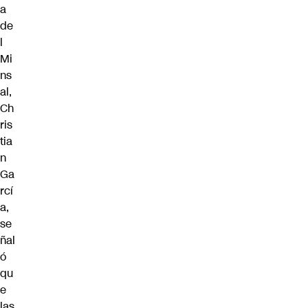
a
de
l
Mi
ns
al,
Ch
ris
tia
n
Ga
rcí
a,
se
ñal
ó
qu
e
las