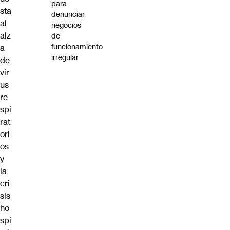
para
sta
denunciar
al
negocios
alz
de
funcionamiento
a
irregular
de
vir
us
re
spi
rat
ori
os
y
la
cri
sis
ho
spi