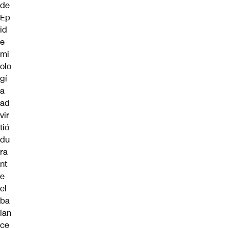
de
Ep
id
e
mi
olo
gí
a
ad
vir
tió
du
ra
nt
e
el
ba
lan
ce