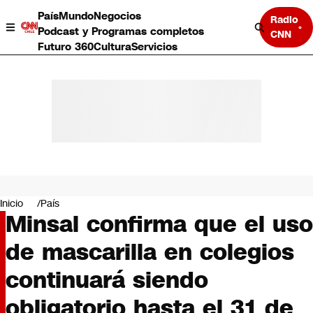
País
Mundo
Negocios
Radio
Podcast y Programas completos
CNN
Futuro 360
Cultura
Servicios
País
Mundo
Negocios
Inicio
País
Minsal confirma que el uso
Deportes
Programas completos
de mascarilla en colegios
Cultura
Servicios
continuará siendo
Bits
CNN Data
obligatorio hasta el 31 de
CNN tiempo