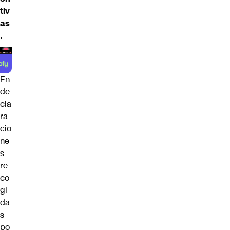
tiv
as
.
En
de
cla
ra
cio
ne
s
re
co
gi
da
s
po