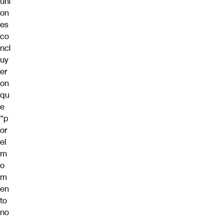
uni
on
es
co
ncl
uy
er
on
qu
e
“p
or
el
m
o
m
en
to
no