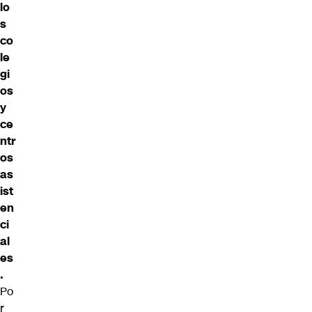
lo
s
co
le
gi
os
y
ce
ntr
os
as
ist
en
ci
al
es
.
Po
r