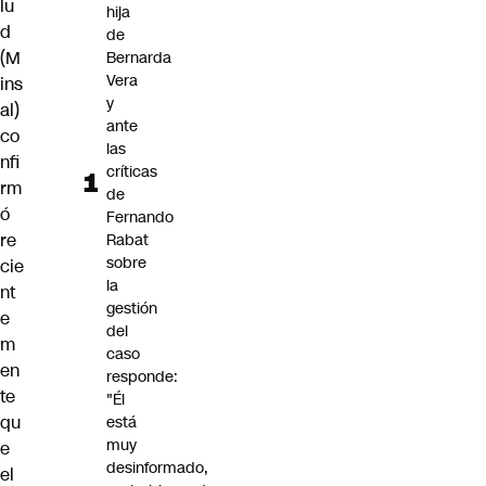
lu
hija
d
de
(M
Bernarda
Vera
ins
y
al)
ante
co
las
nfi
críticas
rm
de
ó
Fernando
re
Rabat
sobre
cie
la
nt
gestión
e
del
m
caso
en
responde:
te
"Él
qu
está
muy
e
desinformado,
el