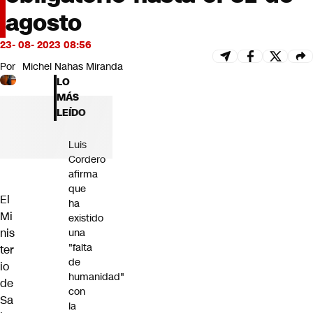
Futuro 360
agosto
Opinión
23- 08- 2023 08:56
Por
Michel Nahas Miranda
LO
MÁS
LEÍDO
Luis
Cordero
afirma
que
El
ha
Mi
existido
nis
una
"falta
ter
de
io
humanidad"
de
con
Sa
la