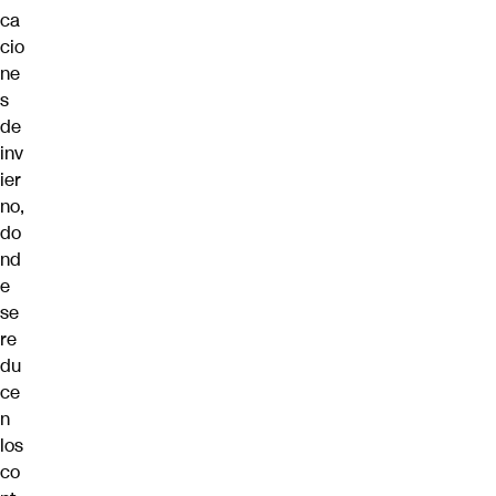
ca
cio
ne
s
de
inv
ier
no,
do
nd
e
se
re
du
ce
n
los
co