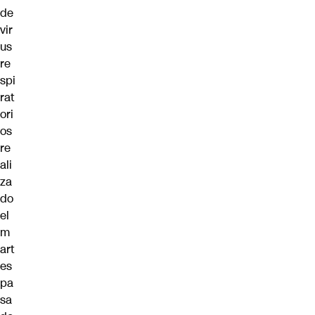
de
vir
us
re
spi
rat
ori
os
re
ali
za
do
el
m
art
es
pa
sa