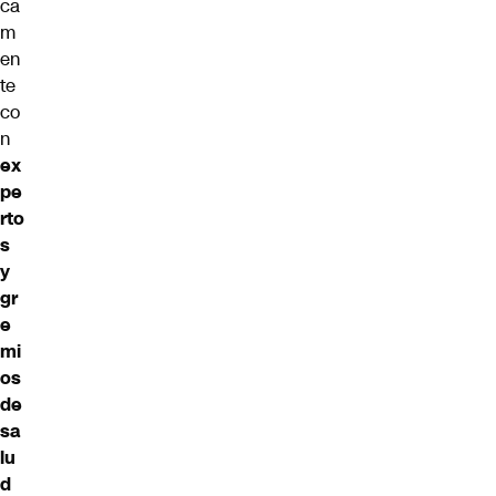
ca
m
en
te
co
n
ex
pe
rto
s
y
gr
e
mi
os
de
sa
lu
d