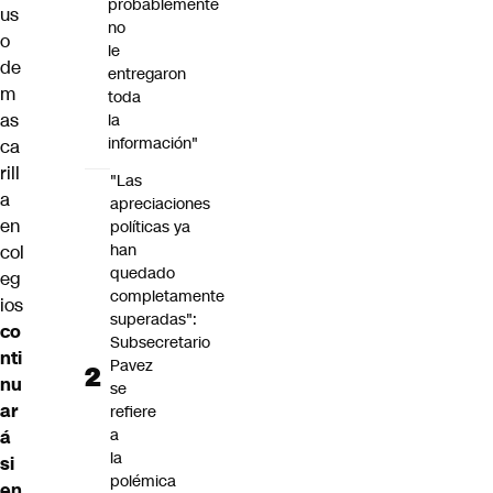
probablemente
us
no
o
le
de
entregaron
m
toda
as
la
información"
ca
rill
"Las
a
apreciaciones
en
políticas ya
han
col
quedado
eg
completamente
ios
superadas":
co
Subsecretario
nti
Pavez
nu
se
ar
refiere
a
á
la
si
polémica
en