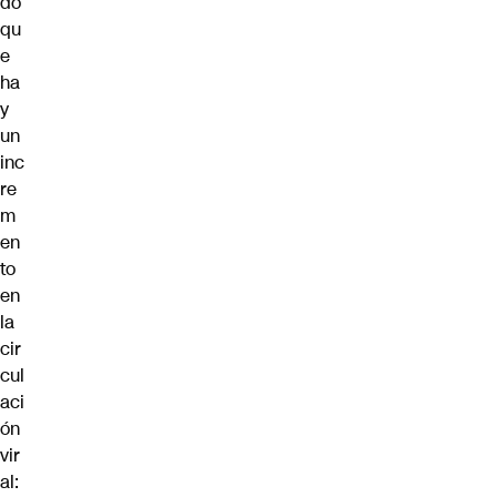
do
qu
e
ha
y
un
inc
re
m
en
to
en
la
cir
cul
aci
ón
vir
al: