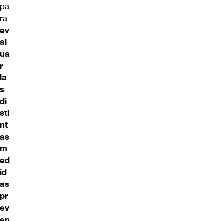
pa
ra
ev
al
ua
r
la
s
di
sti
nt
as
m
ed
id
as
pr
ev
en