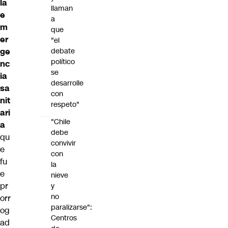
la
llaman
e
a
m
que
er
"el
debate
ge
político
nc
se
ia
desarrolle
sa
con
nit
respeto"
ari
"Chile
a
debe
qu
convivir
e
con
fu
la
e
nieve
pr
y
no
orr
paralizarse":
og
Centros
ad