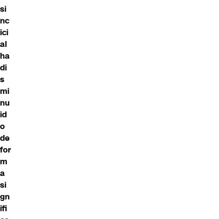
si
nc
ici
al
ha
di
s
mi
nu
id
o
de
for
m
a
si
gn
ifi