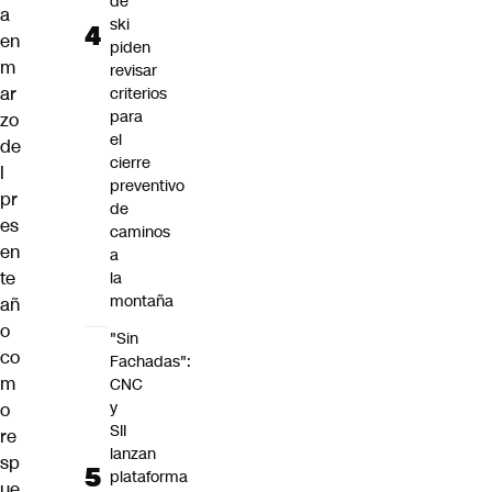
de
a
ski
en
piden
m
revisar
ar
criterios
para
zo
el
de
cierre
l
preventivo
pr
de
es
caminos
en
a
te
la
montaña
añ
o
"Sin
co
Fachadas":
m
CNC
y
o
SII
re
lanzan
sp
plataforma
ue