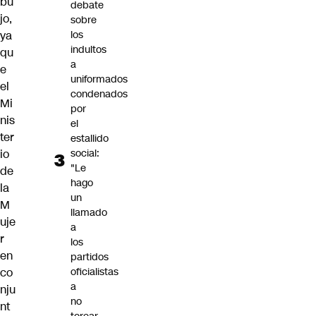
bu
debate
jo,
sobre
ya
los
indultos
qu
a
e
uniformados
el
condenados
Mi
por
nis
el
ter
estallido
io
social:
"Le
de
hago
la
un
M
llamado
uje
a
r
los
en
partidos
co
oficialistas
a
nju
no
nt