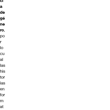
ci
a
de
gé
ne
ro
,
po
r
lo
cu
al
las
his
tor
ias
en
for
m
at