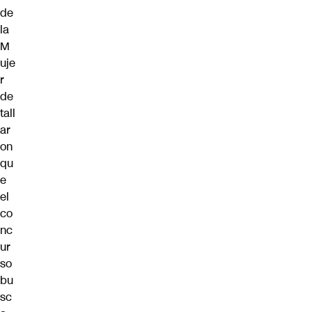
de
la
M
uje
r
de
tall
ar
on
qu
e
el
co
nc
ur
so
bu
sc