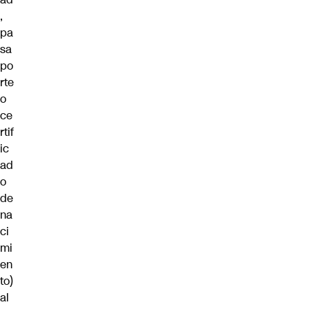
,
pa
sa
po
rte
o
ce
rtif
ic
ad
o
de
na
ci
mi
en
to)
al