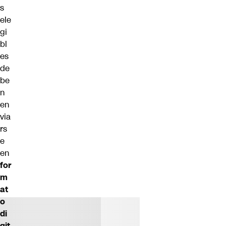
s
ele
gi
bl
es
de
be
n
en
via
rs
e
en
for
m
at
o
di
git