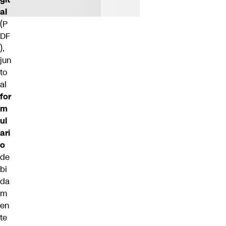
al
(P
DF
),
jun
to
al
for
m
ul
ari
o
de
bi
da
m
en
te