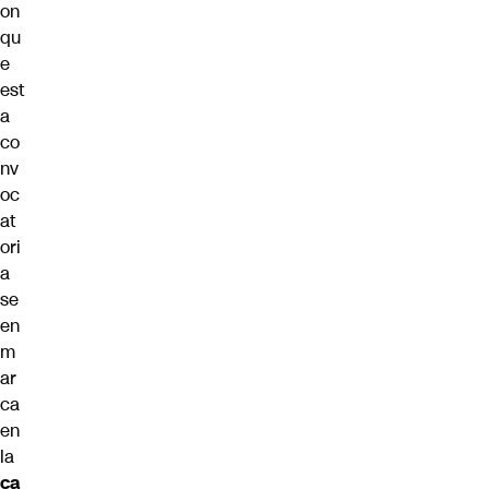
on
qu
e
est
a
co
nv
oc
at
ori
a
se
en
m
ar
ca
en
la
ca