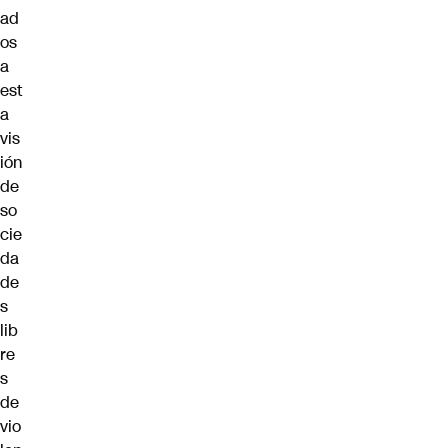
ad
os
a
est
a
vis
ión
de
so
cie
da
de
s
lib
re
s
de
vio