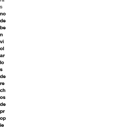
s
no
de
be
n
vi
ol
ar
lo
s
de
re
ch
os
de
pr
op
ie