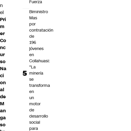
Fuerza
n
Biministro
el
Mas
Pri
por
m
contratación
er
de
Co
196
nc
jóvenes
ur
en
Collahuasi:
so
"La
Na
minería
ci
se
on
transforma
al
en
de
un
M
motor
de
an
desarrollo
ga
social
so
para