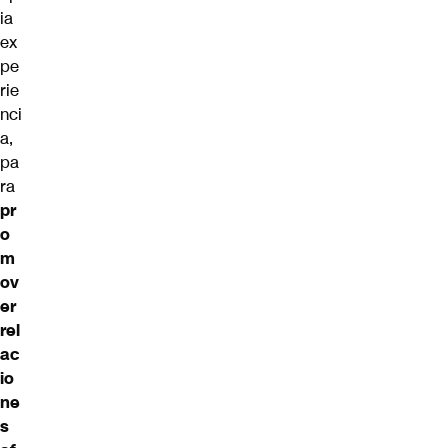
ia
ex
pe
rie
nci
a,
pa
ra
pr
o
m
ov
er
rel
ac
io
ne
s