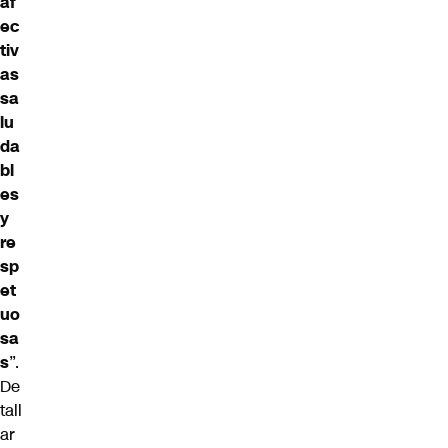
af
ec
tiv
as
sa
lu
da
bl
es
y
re
sp
et
uo
sa
s
”.
De
tall
ar