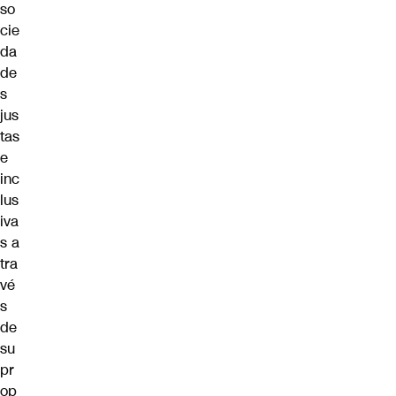
so
cie
da
de
s
jus
tas
e
inc
lus
iva
s a
tra
vé
s
de
su
pr
op