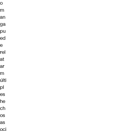
o
m
an
ga
pu
ed
e
rel
at
ar
m
últi
pl
es
he
ch
os
as
oci