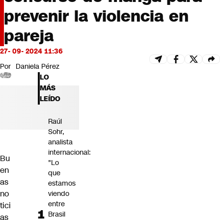
Futuro 360
prevenir la violencia en
Opinión
pareja
27- 09- 2024 11:36
Por
Daniela Pérez
LO
MÁS
LEÍDO
Raúl
Sohr,
analista
internacional:
Bu
"Lo
en
que
as
estamos
no
viendo
entre
tici
Brasil
as