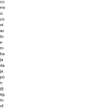
co
rre
o:
co
nt
ac
to
e
m
ba
ja
da
ja
po
n
@
sg.
m
of