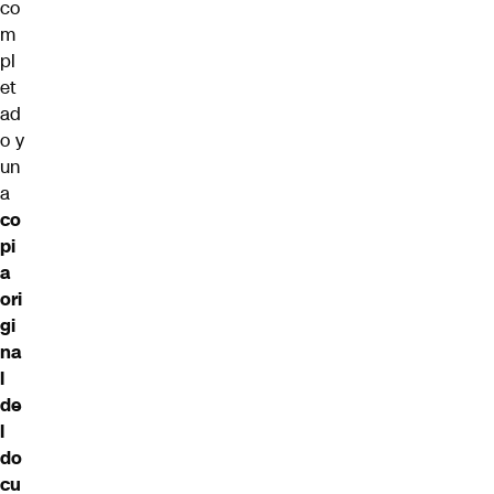
co
m
pl
et
ad
o y
un
a
co
pi
a
ori
gi
na
l
de
l
do
cu