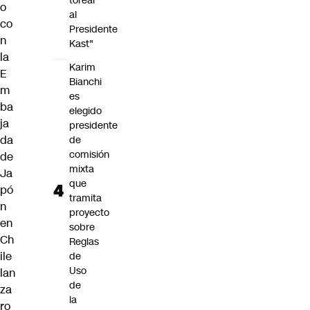
torear
o
al
co
Presidente
n
Kast"
la
Karim
E
Bianchi
m
es
ba
elegido
ja
presidente
da
de
comisión
de
mixta
Ja
que
pó
tramita
n
proyecto
en
sobre
Ch
Reglas
ile
de
Uso
lan
de
za
la
ro