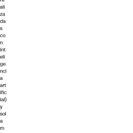
ali
za
da
s
co
n
int
eli
ge
nci
a
art
ific
ial)
y
sol
a
m