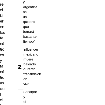
y
re
Argentina
ci
es
bi
un
er
quiebre
on
que
tomará
los
bastante
fa
tiempo"
ná
tic
Influencer
mexicano
os
muere
y
baleado
fa
durante
ná
transmisión
tic
en
as
vivo
de
Schalper
l
y
di
el