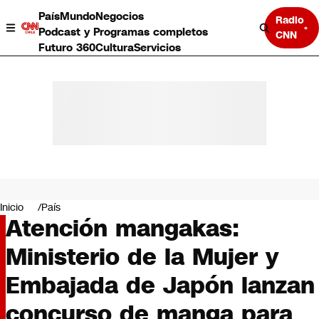
País
Mundo
Negocios
Radio
Podcast y Programas completos
CNN
Futuro 360
Cultura
Servicios
País
Mundo
Negocios
Inicio
País
Atención mangakas:
Deportes
Programas completos
Ministerio de la Mujer y
Cultura
Servicios
Embajada de Japón lanzan
Bits
CNN Data
concurso de manga para
CNN tiempo