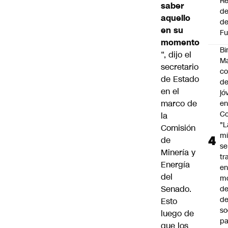
Re
saber
de
aquello
de
en su
Fu
momento
Bi
“, dijo el
Ma
secretario
co
de Estado
de
en el
jó
marco de
e
Co
la
"L
Comisión
mi
de
se
Minería y
tr
Energía
en
del
m
Senado.
d
de
Esto
so
luego de
pa
que los