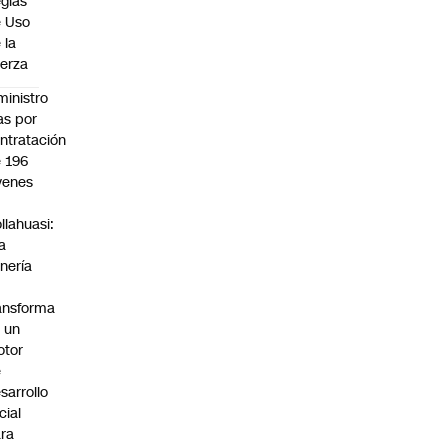
glas
 Uso
 la
erza
ministro
s por
ntratación
 196
venes
n
llahuasi:
a
nería
ansforma
 un
otor
e
sarrollo
cial
ra