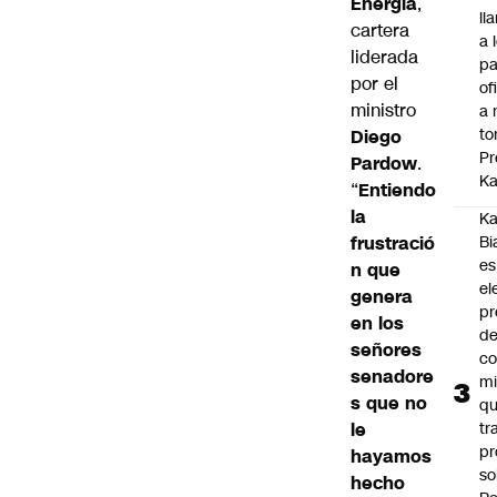
Energía
,
ll
cartera
a 
liderada
pa
por el
of
ministro
a 
to
Diego
Pr
Pardow
.
Ka
“
Entiendo
la
Ka
frustració
Bi
es
n que
el
genera
pr
en los
d
señores
co
senadore
mi
s que no
q
le
tr
pr
hayamos
so
hecho