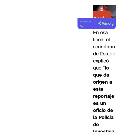
Lea el
powered
artículo
by
En esa
línea, el
secretario
de Estado
explicó
que “
lo
que da
origen a
este
reportaje
es un
oficio de
la Policía
de
Investiga