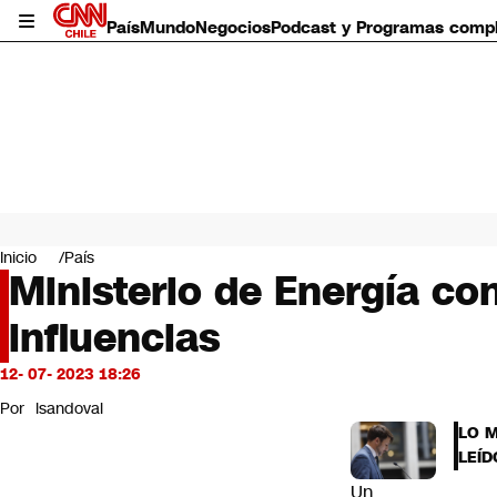
País
Mundo
Negocios
Podcast y Programas comp
País
Mundo
Inicio
País
Negocios
Ministerio de Energía con
Deportes
influencias
Programas completos
Cultura
Servicios
12- 07- 2023 18:26
Bits
Por
lsandoval
CNN Data
LO 
CNN tiempo
LEÍD
Futuro 360
Un
Opinión