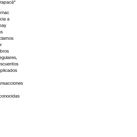
rapacá"
rnac
icia a
pay
as
clamos
r
bros
regulares,
scuentos
plicados
ansacciones
o
conocidas