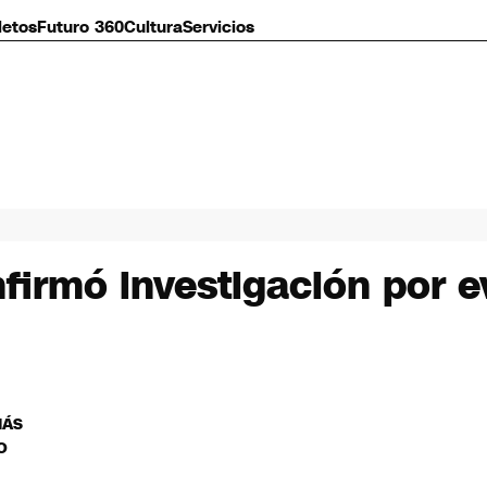
letos
Futuro 360
Cultura
Servicios
firmó investigación por e
MÁS
O