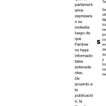
Ta
parlament
Se
arios
of
expresara
Bi
n su
tr
molestia
re
luego de
po
que
co
Pardow
ir
de
no haya
du
informado
y
tales
tr
antecede
n
ntes.
re
De
acuerdo a
la
publicació
n, la