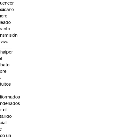
fluencer
xicano
ere
leado
rante
ansmisión
 vivo
halper
el
ebate
bre
s
dultos
iformados
ondenados
r el
tallido
cial:
e
go un