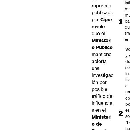
In
reportaje
me
publicado
mu
por
Ciper
,
ba
reveló
du
que el
tr
en
Ministeri
o Público
Sc
mantiene
y 
abierta
d
so
una
lo
investigac
in
ión por
a
posible
un
tráfico de
c
influencia
po
s en el
es
so
Ministeri
"L
o de
ha