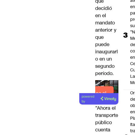
at
que
en
decidió
pa
en el
pr
mandato
su
anterior y
“N
que
M
puede
de
co
inaugurarl
en
o en un
Ce
segundo
Cu
período.
L
M
Or
Lea el
powered
de
artículo
by
ob
“Ahora el
e
transporte
Pl
público
Ita
cuenta
tr