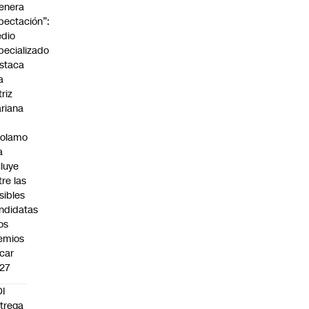
enera
pectación”:
dio
pecializado
staca
a
triz
riana
rolamo
a
cluye
tre las
sibles
ndidatas
los
emios
car
27
I
trega