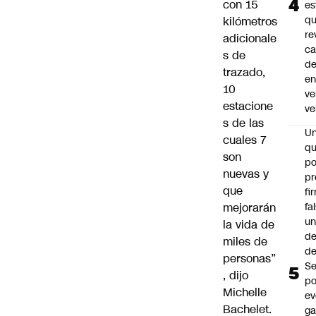
con 15
es
q
kilómetros
re
adicionale
ca
s de
d
trazado,
e
10
ve
estacione
ve
s de las
U
cuales 7
qu
son
po
nuevas y
pr
que
fi
fa
mejorarán
u
la vida de
de
miles de
de
personas”
Se
, dijo
po
Michelle
ev
Bachelet.
ga