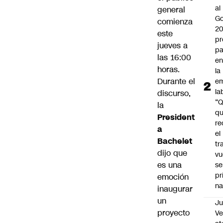
al
general
Go
comienza
2
este
pr
jueves a
pa
las 16:00
en
horas
.
la
Durante el
em
la
discurso,
“
la
q
President
re
a
el
Bachelet
tr
dijo que
vu
es una
se
pr
emoción
na
inaugurar
un
Ju
proyecto
V