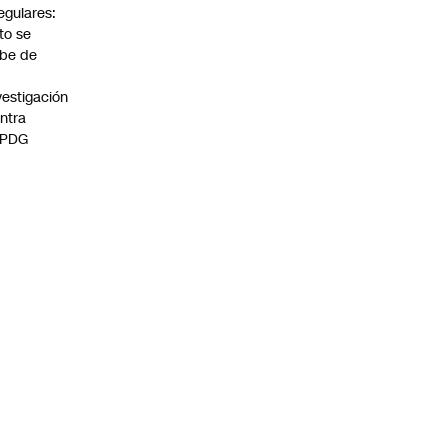
regulares:
to se
be de
vestigación
ntra
 PDG