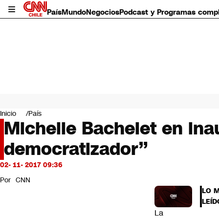
País
Mundo
Negocios
Podcast y Programas comp
País
Mundo
Inicio
País
Negocios
Michelle Bachelet en ina
Deportes
democratizador”
Programas completos
Cultura
Servicios
02- 11- 2017 09:36
Bits
Por
CNN
CNN Data
LO 
CNN tiempo
LEÍD
Futuro 360
La
Opinión