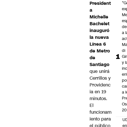
President
“G
ex
a
Me
Michelle
es
Bachelet
de
inauguró
a l
la nueva
ac
Línea 6
Ma
de Metro
di
Gi
de
y l
Santiago
in
que unirá
en
Cerrillos y
po
Providenc
ca
ia en 19
a 
minutos.
Pr
Os
El
20
funcionam
iento para
UD
el público
en