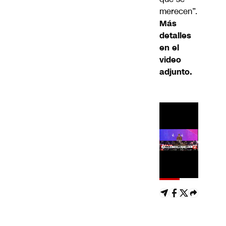
merecen”.
Más
detalles
en el
video
adjunto.