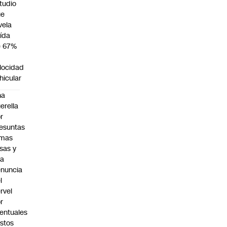
tudio
ue
vela
ída
e 67%
n
locidad
hicular
na
erella
r
esuntas
rmas
lsas y
na
nuncia
l
rvel
r
entuales
stos