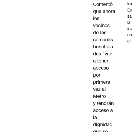
ir
Comentó
Es
que ahora
sa
los
la
vecinos
in
de las
co
comunas
el
beneficia
das “van
a tener
acceso
por
primera
vez al
Metro
y tendrán
acceso a
la
dignidad
que se