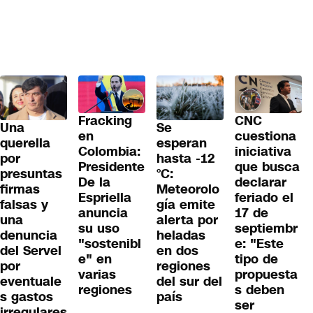
Fracking
CNC
Una
Se
en
cuestiona
querella
esperan
Colombia:
iniciativa
por
hasta -12
Presidente
que busca
presuntas
°C:
De la
declarar
firmas
Meteorolo
Espriella
feriado el
falsas y
gía emite
anuncia
17 de
una
alerta por
su uso
septiembr
denuncia
heladas
"sostenibl
e: "Este
del Servel
en dos
e" en
tipo de
por
regiones
varias
propuesta
eventuale
del sur del
regiones
s deben
s gastos
país
ser
irregulares