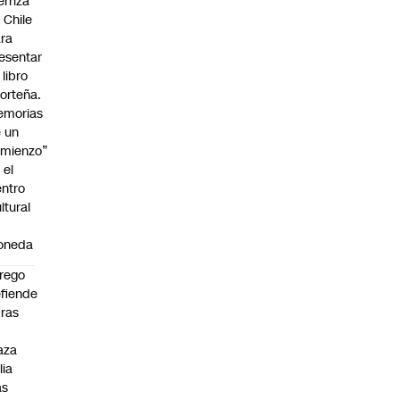
erriza
 Chile
ra
esentar
 libro
orteña.
emorias
 un
mienzo”
 el
ntro
ltural
a
oneda
rego
fiende
ras
n
aza
lia
as