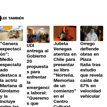
LEE TAMBIÉN
“Genera
Julieta
Orrego
UDI
expectaci
Venegas
defiende
entrega al
ón”:
aterriza en
obras en
Gobierno
Medio
Chile para
Plaza
20
especializ
presentar
Italia tras
propuesta
ado
su libro
estudio
s para
destaca a
“Norteña.
que revela
enfrentar
la actriz
Memorias
caída de
la
Mariana di
de un
67% en
emergenci
Girolamo
comienzo”
velocidad
a laboral:
y la
en el
vehicular
“Queremo
incluye
Centro
s que
entre las
Cultural