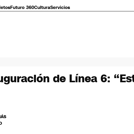
letos
Futuro 360
Cultura
Servicios
uguración de Línea 6: “Es
MÁS
O