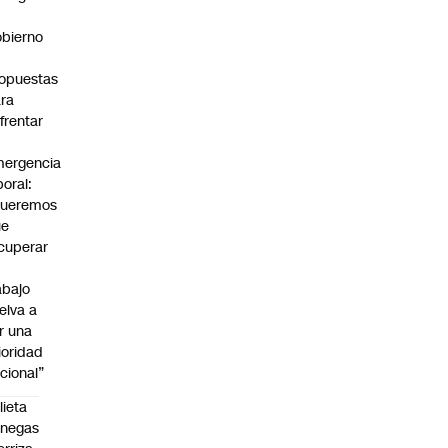
bierno
0
opuestas
ra
frentar
ergencia
boral:
Queremos
ue
cuperar
abajo
elva a
r una
ioridad
cional”
lieta
enegas