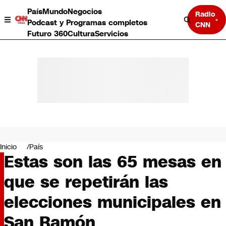
País
Mundo
Negocios
Radio
Podcast y Programas completos
CNN
Futuro 360
Cultura
Servicios
País
Mundo
Negocios
Inicio
País
Estas son las 65 mesas en
Deportes
Programas completos
que se repetirán las
Cultura
Servicios
elecciones municipales en
Bits
CNN Data
San Ramón
CNN tiempo