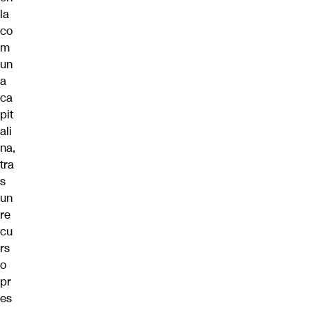
la
co
m
un
a
ca
pit
ali
na,
tra
s
un
re
cu
rs
o
pr
es