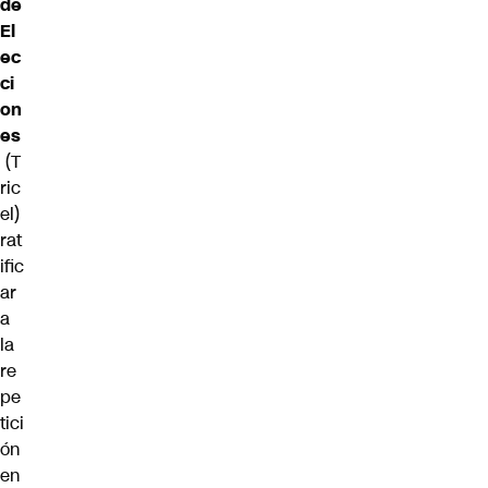
de
El
ec
ci
on
es
(T
ric
el)
rat
ific
ar
a
la
re
pe
tici
ón
en