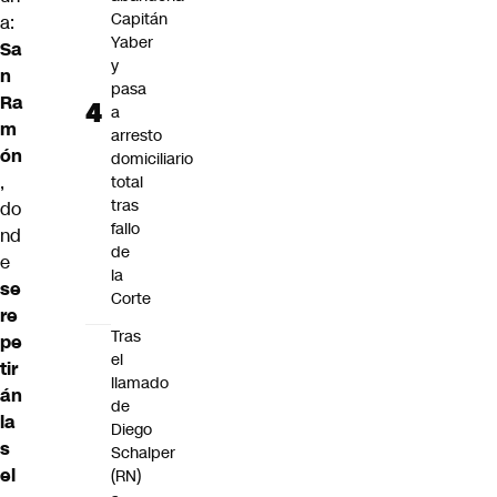
Capitán
a:
Yaber
Sa
y
n
pasa
Ra
a
m
arresto
ón
domiciliario
,
total
tras
do
fallo
nd
de
e
la
se
Corte
re
Tras
pe
el
tir
llamado
án
de
la
Diego
s
Schalper
el
(RN)