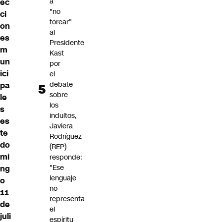
a
ec
"no
ci
torear"
on
al
es
Presidente
m
Kast
un
por
ici
el
debate
pa
sobre
le
los
s
indultos,
es
Javiera
te
Rodríguez
do
(REP)
mi
responde:
"Ese
ng
lenguaje
o
no
11
representa
de
el
juli
espíritu