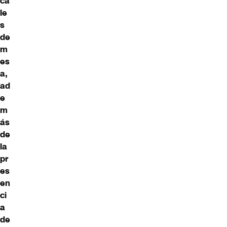
ca
le
s
de
m
es
a,
ad
e
m
ás
de
la
pr
es
en
ci
a
de