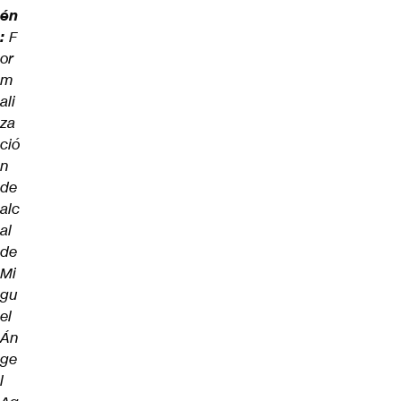
én
:
F
or
m
ali
za
ció
n
de
alc
al
de
Mi
gu
el
Án
ge
l