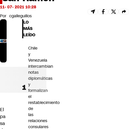
Futuro 360
11- 07- 2021 10:28
Opinión
Por
cgalleguillos
LO
MÁS
LEÍDO
Chile
y
Venezuela
intercambian
notas
diplomáticas
y
formalizan
el
restablecimiento
de
El
las
pa
relaciones
sa
consulares