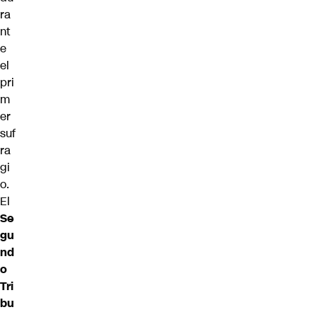
ra
nt
e
el
pri
m
er
suf
ra
gi
o.
El
Se
gu
nd
o
Tri
bu