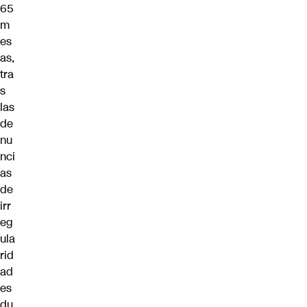
65
m
es
as,
tra
s
las
de
nu
nci
as
de
irr
eg
ula
rid
ad
es
du