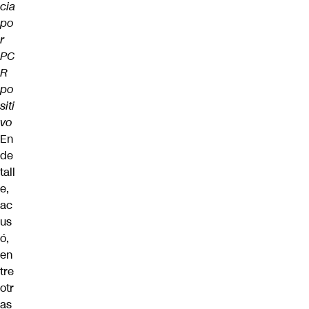
cia
po
r
PC
R
po
siti
vo
En
de
tall
e,
ac
us
ó,
en
tre
otr
as