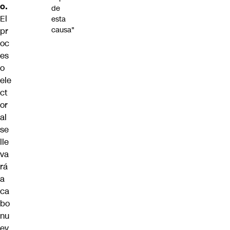
o.
de
El
esta
causa"
pr
oc
es
o
ele
ct
or
al
se
lle
va
rá
a
ca
bo
nu
ev