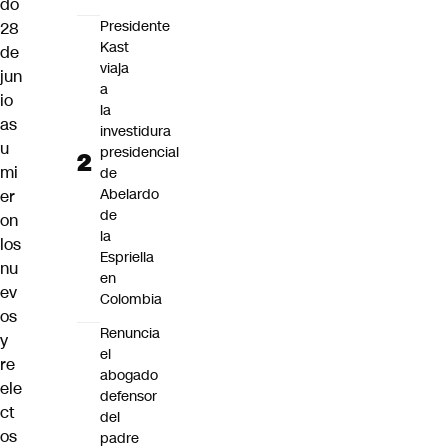
do
Presidente
28
Kast
de
viaja
jun
a
io
la
as
investidura
u
presidencial
mi
de
Abelardo
er
de
on
la
los
Espriella
nu
en
ev
Colombia
os
Renuncia
y
el
re
abogado
ele
defensor
ct
del
os
padre