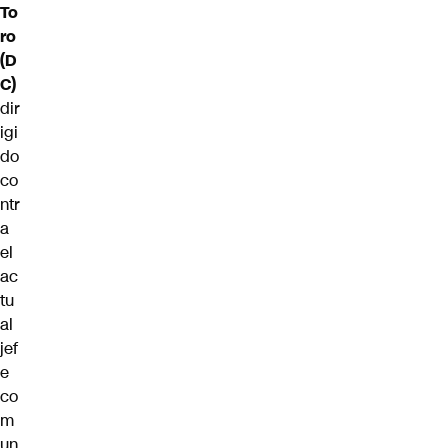
To
ro
(D
C)
dir
igi
do
co
ntr
a
el
ac
tu
al
jef
e
co
m
un