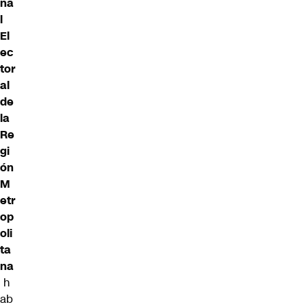
na
l
El
ec
tor
al
de
la
Re
gi
ón
M
etr
op
oli
ta
na
h
ab