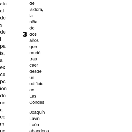
alc
de
Isidora,
al
la
de
niña
s
de
de
dos
l
años
pa
que
ís,
murió
tras
a
caer
ex
desde
ce
un
pc
edificio
ión
en
de
Las
un
Condes
a
Joaquín
co
Lavín
m
León
un
abandona