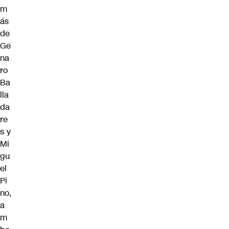
m
ás
de
Ge
na
ro
Ba
lla
da
re
s y
Mi
gu
el
Pi
no,
a
m