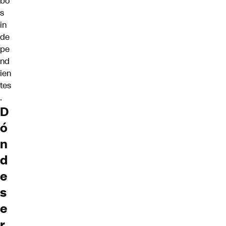
bo
s
in
de
pe
nd
ien
tes
.
D
ó
n
d
e
s
e
r