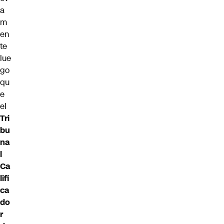
a
m
en
te
lue
go
qu
e
el
Tri
bu
na
l
Ca
lifi
ca
do
r