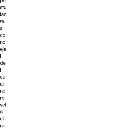
po
stu
lan
te
a
co
nc
eja
l
de
l
cu
al
no
re
vel
ó
el
no