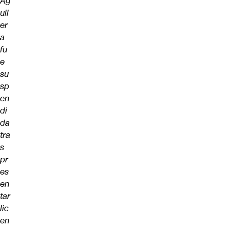
Ag
uil
er
a
fu
e
su
sp
en
di
da
tra
s
pr
es
en
tar
lic
en