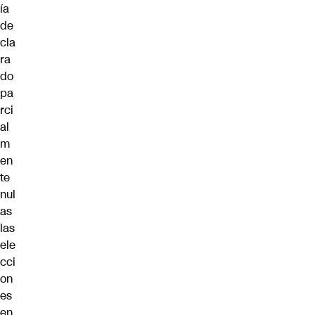
ía
de
cla
ra
do
pa
rci
al
m
en
te
nul
as
las
ele
cci
on
es
en