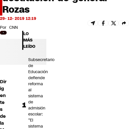
Futuro 360
Rozas
Opinión
29- 12- 2019 12:19
Por
CNN
LO
MÁS
LEÍDO
Subsecretario
de
Educación
defiende
Dir
reforma
ig
al
en
sistema
te
de
admisión
s
escolar:
de
“El
la
sistema