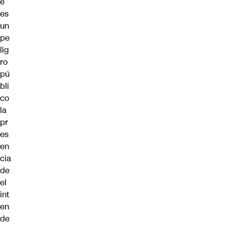
e
es
un
pe
lig
ro
pú
bli
co
la
pr
es
en
cia
de
el
int
en
de