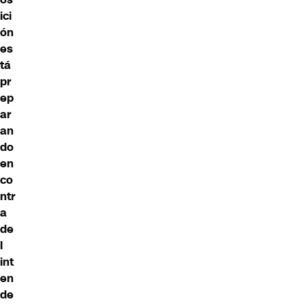
ici
ón
es
tá
pr
ep
ar
an
do
en
co
ntr
a
de
l
int
en
de