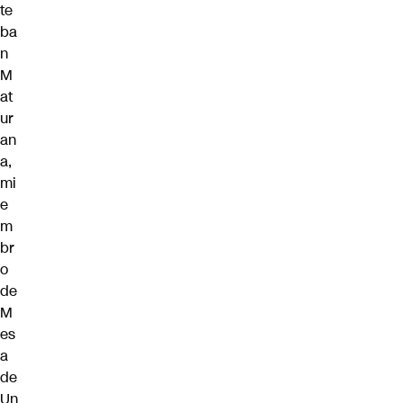
te
ba
n
M
at
ur
an
a,
mi
e
m
br
o
de
M
es
a
de
Un