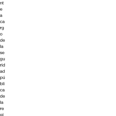
nt
e
a
ca
rg
o
de
la
se
gu
rid
ad
pú
bli
ca
de
la
re
gi