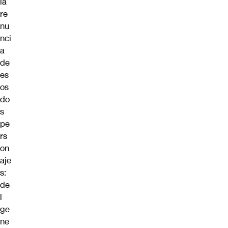
la
re
nu
nci
a
de
es
os
do
s
pe
rs
on
aje
s:
de
l
ge
ne