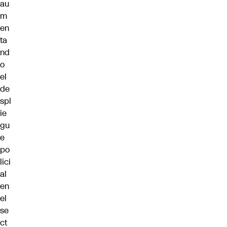
au
m
en
ta
nd
o
el
de
spl
ie
gu
e
po
lici
al
en
el
se
ct