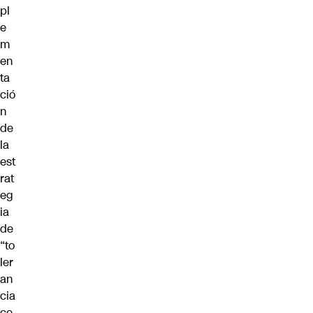
pl
e
m
en
ta
ció
n
de
la
est
rat
eg
ia
de
“to
ler
an
cia
ce