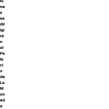
lu
ne
s
se
dir
igi
rá
n
al
Pa
la
ci
o
de
La
M
on
ed
a