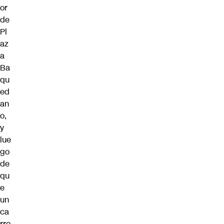
or
de
Pl
az
a
Ba
qu
ed
an
o,
y
lue
go
de
qu
e
un
ca
rro