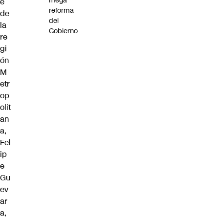
mega
e
reforma
de
del
la
Gobierno
re
gi
ón
M
etr
op
olit
an
a,
Fel
ip
e
Gu
ev
ar
a,