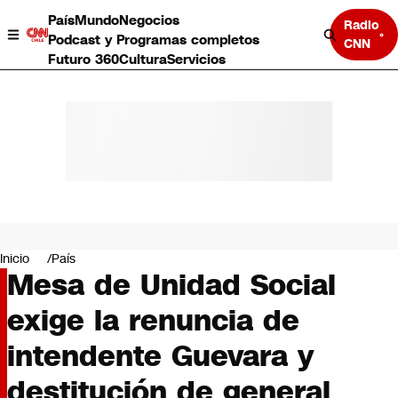
País
Mundo
Negocios
Radio
Podcast y Programas completos
CNN
Futuro 360
Cultura
Servicios
País
Mundo
Negocios
Inicio
País
Mesa de Unidad Social
Deportes
Programas completos
exige la renuncia de
Cultura
Servicios
intendente Guevara y
Bits
CNN Data
destitución de general
CNN tiempo