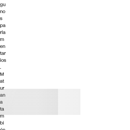
gu
no
s
pa
rla
m
en
tar
ios
.
M
at
ur
an
a
ta
m
bi
én