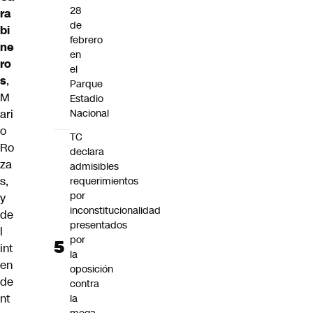
28
ra
de
bi
febrero
ne
en
ro
el
s
,
Parque
M
Estadio
ari
Nacional
o
TC
Ro
declara
za
admisibles
s,
requerimientos
por
y
inconstitucionalidad
de
presentados
l
por
int
la
en
oposición
de
contra
nt
la