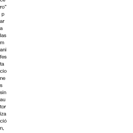
ro”
p
ar
a
las
m
ani
fes
ta
cio
ne
s
sin
au
tor
iza
ció
n,