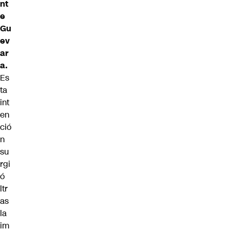
nt
e
Gu
ev
ar
a.
Es
ta
int
en
ció
n
su
rgi
ó
ltr
as
la
im