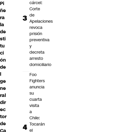
cárcel:
Pi
Corte
ñe
de
ra
Apelaciones
la
revoca
de
prisión
sti
preventiva
tu
y
decreta
ci
arresto
ón
domiciliario
de
l
Foo
ge
Fighters
anuncia
ne
su
ral
cuarta
dir
visita
ec
a
tor
Chile:
de
Tocarán
Ca
el