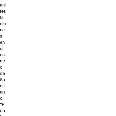
ani
fes
ta
cio
ne
s
en
el
ce
ntr
o
de
Sa
nti
ag
o.
“Pi
do