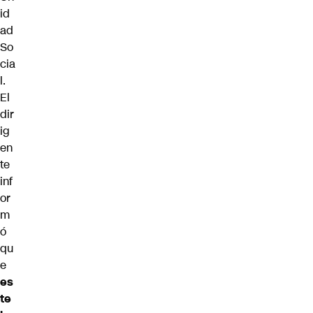
id
ad
So
cia
l.
El
dir
ig
en
te
inf
or
m
ó
qu
e
es
te