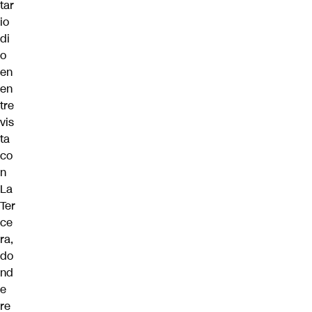
tar
io
di
o
en
en
tre
vis
ta
co
n
La
Ter
ce
ra
,
do
nd
e
re