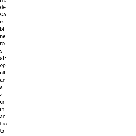
de
Ca
ra
bi
ne
ro
s
atr
op
ell
ar
a
a
un
m
ani
fes
ta