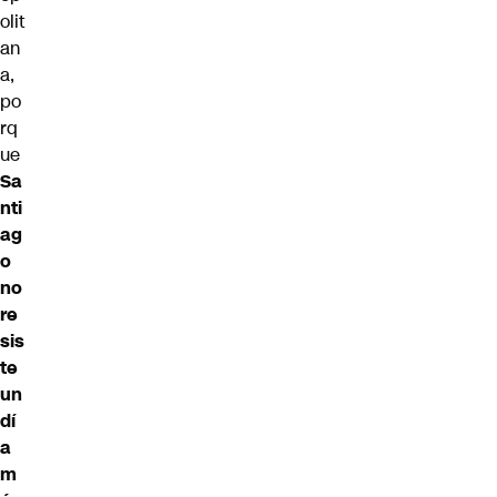
olit
an
a,
po
rq
ue
Sa
nti
ag
o
no
re
sis
te
un
dí
a
m