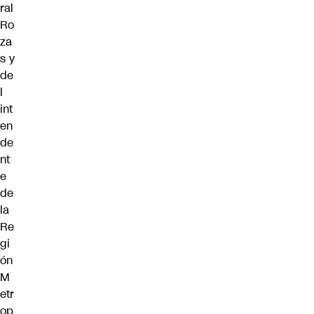
ral
Ro
za
s y
de
l
int
en
de
nt
e
de
la
Re
gi
ón
M
etr
op