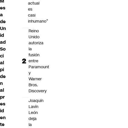
M
actual
es
es
a
casi
de
inhumano”
Un
Reino
id
Unido
ad
autoriza
So
la
fusión
ci
entre
al
Paramount
pi
y
de
Warner
n
Bros.
al
Discovery
pr
Joaquín
es
Lavín
id
León
en
deja
te
la