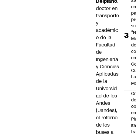
at
Delpiano
,
en
doctor en
pa
transporte
pr
y
su
académic
“N
o de la
M
Facultad
de
co
de
en
Ingeniería
Ce
y Ciencias
Cu
Aplicadas
L
de la
M
Universid
Or
ad de los
de
Andes
ob
(Uandes),
e
el retorno
Pl
de los
Ita
buses a
tr