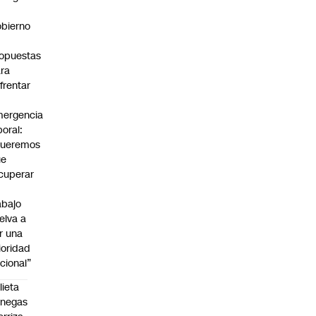
bierno
0
opuestas
ra
frentar
ergencia
boral:
Queremos
ue
cuperar
abajo
elva a
r una
ioridad
cional”
lieta
enegas