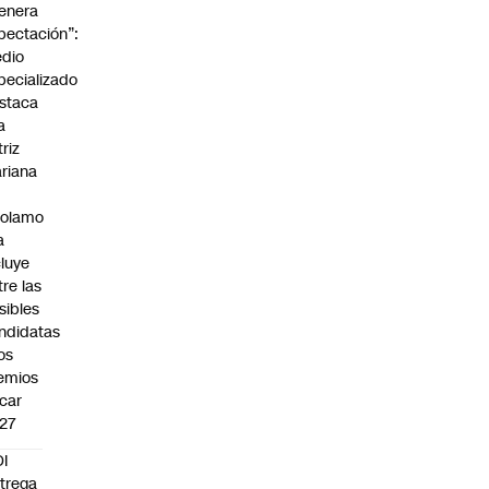
enera
pectación”:
dio
pecializado
staca
a
triz
riana
rolamo
a
cluye
tre las
sibles
ndidatas
los
emios
car
27
I
trega