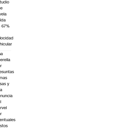
tudio
ue
vela
ída
e 67%
n
locidad
hicular
na
erella
r
esuntas
rmas
lsas y
na
nuncia
l
rvel
r
entuales
stos