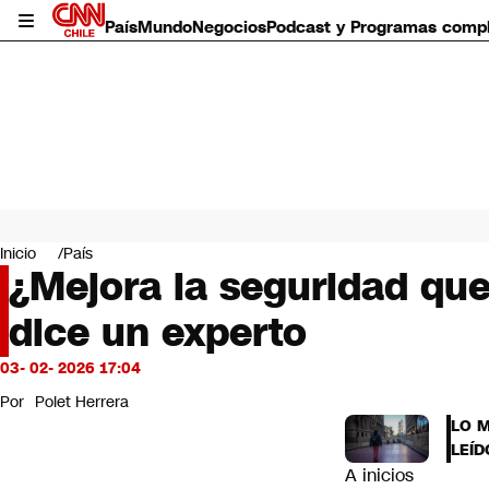
País
Mundo
Negocios
Podcast y Programas comp
País
Mundo
Inicio
País
Negocios
¿Mejora la seguridad que
Deportes
dice un experto
Programas completos
Cultura
Servicios
03- 02- 2026 17:04
Bits
Por
Polet Herrera
CNN Data
LO 
CNN tiempo
LEÍD
Futuro 360
A inicios
Opinión