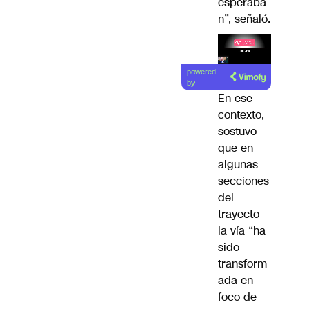
esperaba
n”, señaló.
Lea el
powered
artículo
by
En ese
contexto,
sostuvo
que en
algunas
secciones
del
trayecto
la vía “ha
sido
transform
ada en
foco de