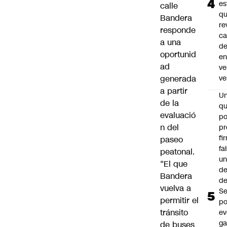
es
calle
q
Bandera
re
responde
ca
a una
d
oportunid
e
ad
ve
generada
ve
a partir
U
de la
qu
evaluació
po
n del
pr
fi
paseo
fa
peatonal.
u
“El que
de
Bandera
de
vuelva a
Se
permitir el
po
tránsito
ev
ga
de buses