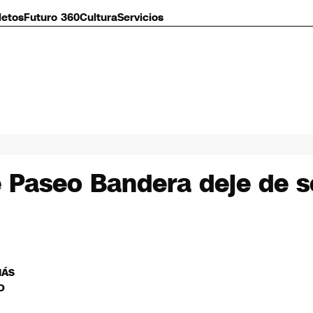
letos
Futuro 360
Cultura
Servicios
 Paseo Bandera deje de s
MÁS
O