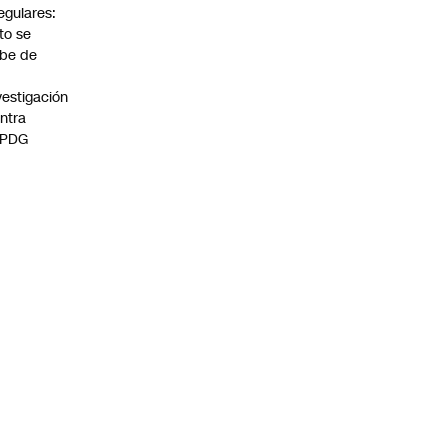
regulares:
to se
be de
vestigación
ntra
 PDG