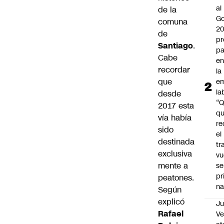
al
de la
Go
comuna
2
de
pr
Santiago
.
pa
Cabe
en
recordar
la
que
em
la
desde
“
2017 esta
q
vía había
re
sido
el
destinada
tr
exclusiva
vu
mente a
se
pr
peatones.
na
Según
explicó
Ju
Rafael
V