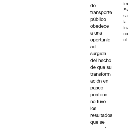
ir
de
Es
transporte
sa
público
la
obedece
in
a una
co
oportunid
el
ad
surgida
del hecho
de que su
transform
ación en
paseo
peatonal
no tuvo
los
resultados
que se