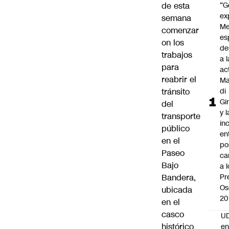
de esta
“G
ex
semana
Me
comenzar
es
on los
de
trabajos
a l
para
ac
reabrir el
Ma
tránsito
di
Gi
del
y l
transporte
in
público
en
en el
po
Paseo
ca
Bajo
a 
Bandera,
Pr
Os
ubicada
20
en el
casco
UD
histórico
en