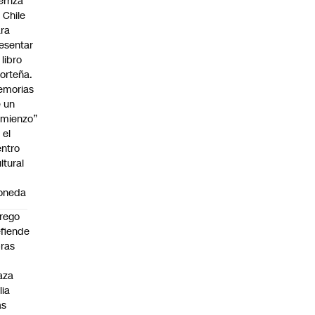
erriza
 Chile
ra
esentar
 libro
orteña.
emorias
 un
mienzo”
 el
ntro
ltural
a
oneda
rego
fiende
ras
n
aza
lia
as