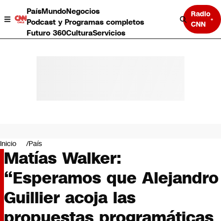
País
Mundo
Negocios
Radio
Podcast y Programas completos
CNN
Futuro 360
Cultura
Servicios
País
Mundo
Negocios
Inicio
País
Matías Walker:
Deportes
Programas completos
“Esperamos que Alejandro
Cultura
Servicios
Guillier acoja las
Bits
CNN Data
propuestas programáticas
CNN tiempo