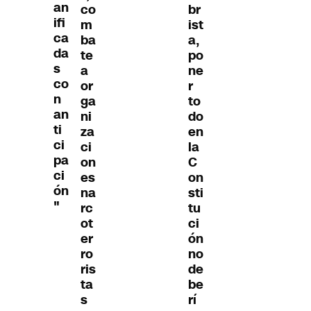
an
co
br
ifi
m
ist
ca
ba
a,
da
te
po
s
a
ne
co
or
r
n
ga
to
an
ni
do
ti
za
en
ci
ci
la
pa
on
C
ci
es
on
ón
na
sti
"
rc
tu
ot
ci
er
ón
ro
no
ris
de
ta
be
s
rí