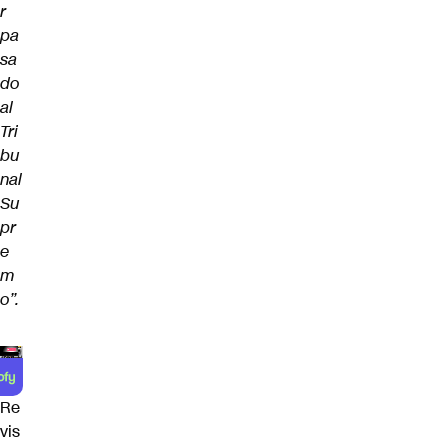
r
pa
sa
do
al
Tri
bu
nal
Su
pr
e
m
o”.
Re
vis