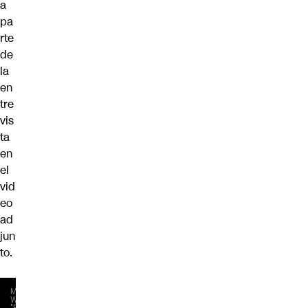
a
pa
rte
de
la
en
tre
vis
ta
en
el
vid
eo
ad
jun
to.