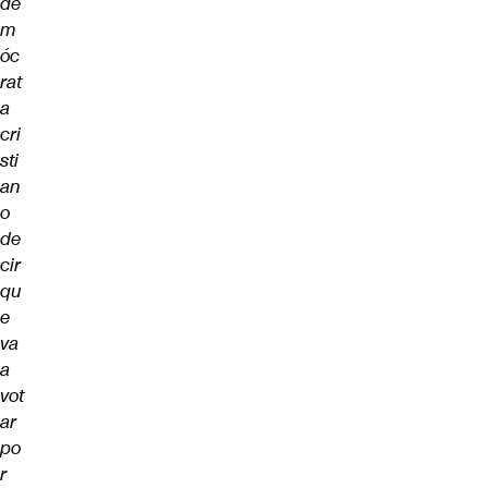
de
m
óc
rat
a
cri
sti
an
o
de
cir
qu
e
va
a
vot
ar
po
r