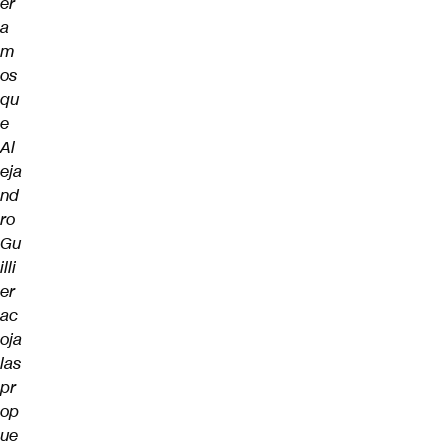
er
a
m
os
qu
e
Al
eja
nd
ro
Gu
illi
er
ac
oja
las
pr
op
ue