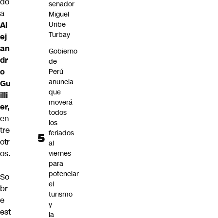
do
senador
a
Miguel
Al
Uribe
Turbay
ej
an
Gobierno
dr
de
o
Perú
anuncia
Gu
que
illi
moverá
er,
todos
en
los
tre
feriados
otr
al
os.
viernes
para
potenciar
So
el
br
turismo
e
y
est
la