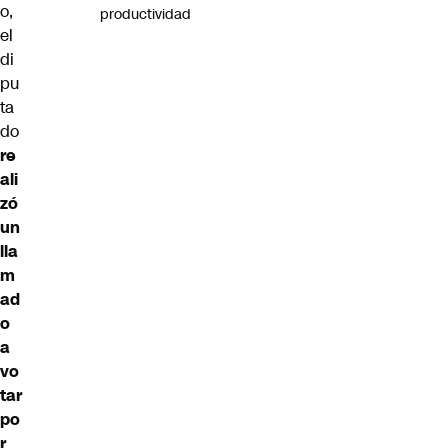
o,
productividad
el
di
pu
ta
do
re
ali
zó
un
lla
m
ad
o
a
vo
tar
po
r