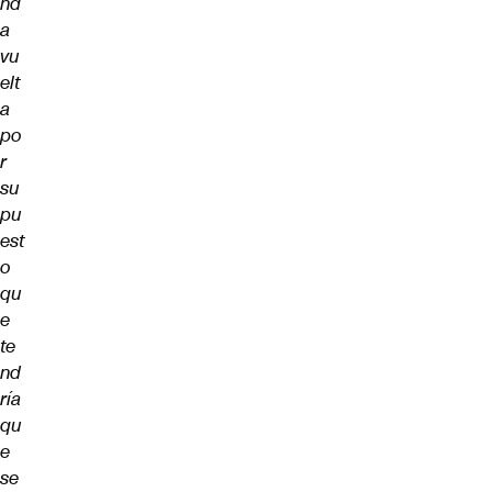
nd
a
vu
elt
a
po
r
su
pu
est
o
qu
e
te
nd
ría
qu
e
se