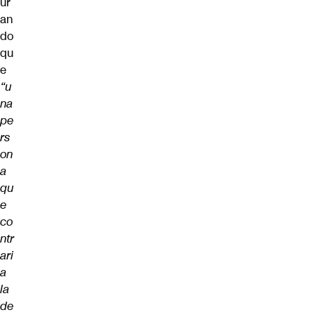
ur
an
do
qu
e
“u
na
pe
rs
on
a
qu
e
co
ntr
ari
a
la
de