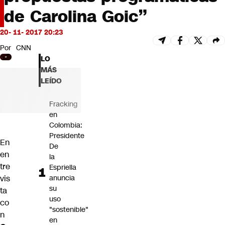
Futuro 360
de Carolina Goic”
Opinión
20- 11- 2017 20:23
Por
CNN
LO
MÁS
LEÍDO
Fracking
en
Colombia:
Presidente
En
De
en
la
tre
Espriella
vis
anuncia
su
ta
uso
co
"sostenible"
n
en