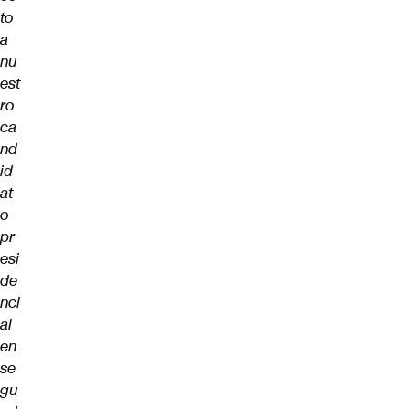
to
a
nu
est
ro
ca
nd
id
at
o
pr
esi
de
nci
al
en
se
gu