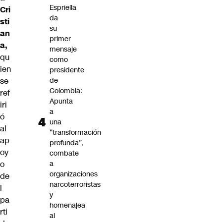
Espriella
Cri
da
sti
su
an
primer
a,
mensaje
qu
como
ien
presidente
se
de
Colombia:
ref
Apunta
iri
a
ó
una
al
“transformación
ap
profunda”,
oy
combate
o
a
organizaciones
de
narcoterroristas
l
y
pa
homenajea
rti
al