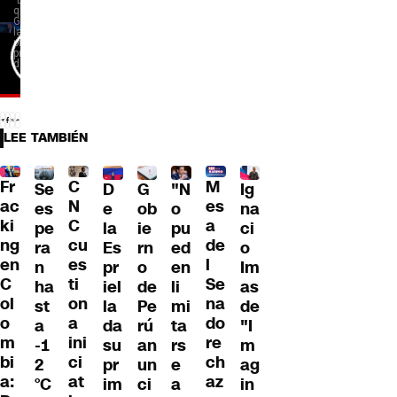
LEE TAMBIÉN
Fr
C
M
Se
D
G
"N
Ig
ac
N
es
es
e
ob
o
na
ki
C
a
pe
la
ie
pu
ci
ng
cu
de
ra
Es
rn
ed
o
en
es
l
n
pr
o
en
Im
C
ti
Se
ha
iel
de
li
as
ol
on
na
st
la
Pe
mi
de
o
a
do
a
da
rú
ta
"I
m
ini
re
-1
su
an
rs
m
bi
ci
ch
2
pr
un
e
ag
a:
at
az
°C
im
ci
a
in