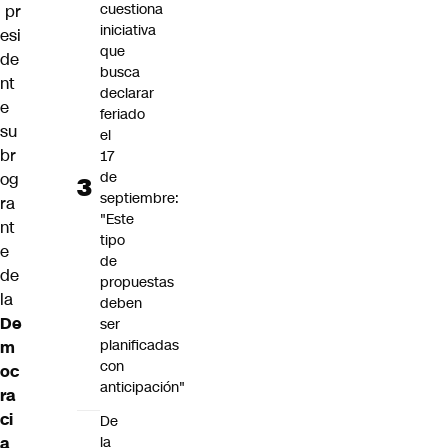
cuestiona
pr
iniciativa
esi
que
de
busca
nt
declarar
e
feriado
su
el
br
17
de
og
septiembre:
ra
"Este
nt
tipo
e
de
de
propuestas
la
deben
De
ser
planificadas
m
con
oc
anticipación"
ra
ci
De
a
la