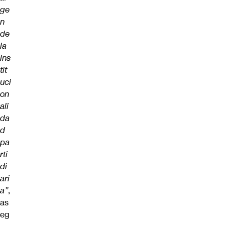
ge
n
de
la
ins
tit
uci
on
ali
da
d
pa
rti
di
ari
a”
,
as
eg