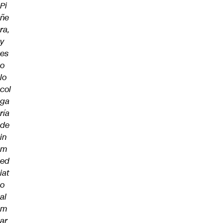
Pi
ñe
ra,
y
es
o
lo
col
ga
ría
de
in
m
ed
iat
o
al
m
ar