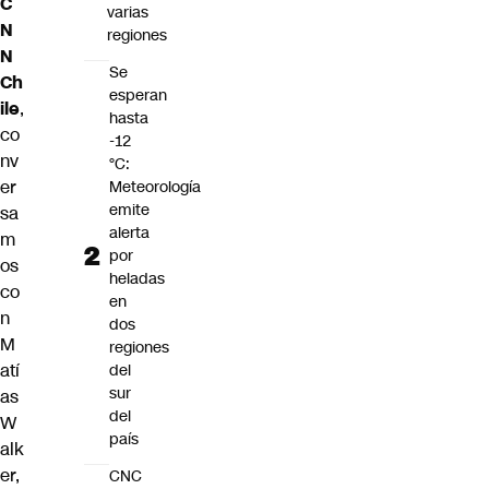
C
varias
N
regiones
N
Se
Ch
esperan
ile
,
hasta
co
-12
nv
°C:
er
Meteorología
emite
sa
alerta
m
por
os
heladas
co
en
n
dos
M
regiones
atí
del
sur
as
del
W
país
alk
er,
CNC