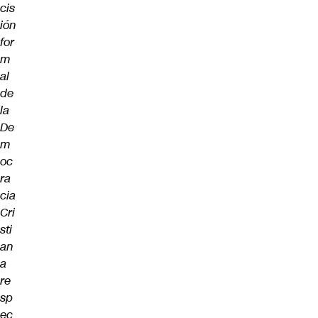
cis
ión
for
m
al
de
la
De
m
oc
ra
cia
Cri
sti
an
a
re
sp
ec