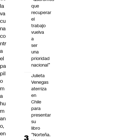
la
que
recuperar
va
el
cu
trabajo
na
vuelva
co
a
ntr
ser
a
una
el
prioridad
nacional”
pa
pil
Julieta
o
Venegas
m
aterriza
en
a
Chile
hu
para
m
presentar
an
su
o,
libro
en
“Norteña.