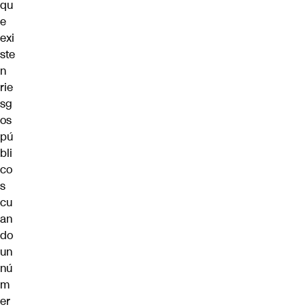
qu
e
exi
ste
n
rie
sg
os
pú
bli
co
s
cu
an
do
un
nú
m
er