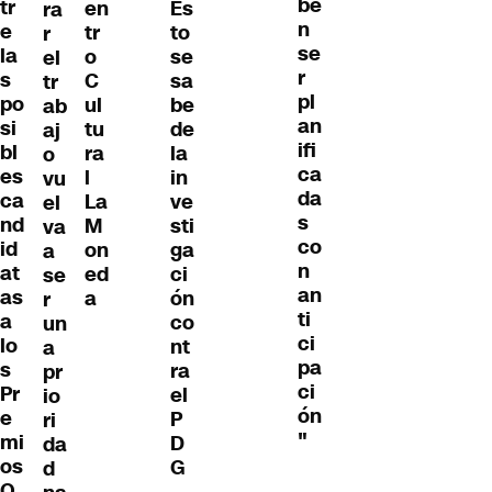
be
tr
en
Es
ra
n
e
tr
to
r
se
la
o
se
el
r
s
C
sa
tr
pl
po
ul
be
ab
an
si
tu
de
aj
ifi
bl
ra
la
o
ca
es
l
in
vu
da
ca
La
ve
el
s
nd
M
sti
va
co
id
on
ga
a
n
at
ed
ci
se
an
as
a
ón
r
ti
a
co
un
ci
lo
nt
a
pa
s
ra
pr
ci
Pr
el
io
ón
e
P
ri
"
mi
D
da
os
G
d
O