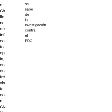
se
d
sabe
Ch
de
ile
la
na
investigación
de
contra
Inf
el
ec
PDG
tol
og
ía,
en
en
tre
vis
ta
co
n
CN