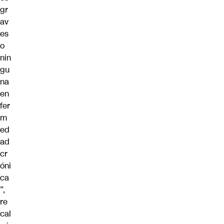
gr
av
es
o
nin
gu
na
en
fer
m
ed
ad
cr
óni
ca
”,
re
cal