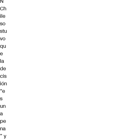
N
Ch
ile
so
stu
vo
qu
e
la
de
cis
ión
“e
s
un
a
pe
na
” y