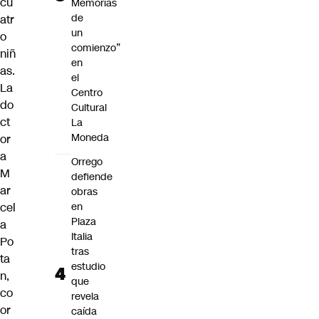
cu
Memorias
de
atr
un
o
comienzo”
niñ
en
as.
el
La
Centro
do
Cultural
ct
La
Moneda
or
a
Orrego
M
defiende
ar
obras
cel
en
Plaza
a
Italia
Po
tras
ta
estudio
n,
que
co
revela
or
caída