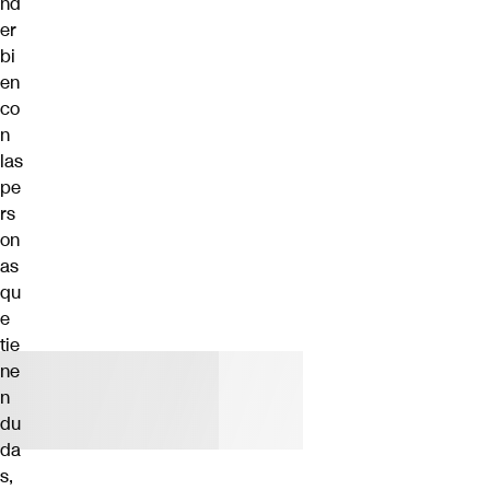
nd
er
bi
en
co
n
las
pe
rs
on
as
qu
e
tie
ne
n
du
da
s,