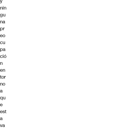
y
nin
gu
na
pr
eo
cu
pa
ció
n
en
tor
no
a
qu
e
est
a
va