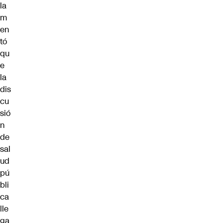
la
m
en
tó
qu
e
la
dis
cu
sió
n
de
sal
ud
pú
bli
ca
lle
ga