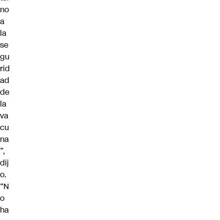
no
a
la
se
gu
rid
ad
de
la
va
cu
na
”,
dij
o.
“N
o
ha