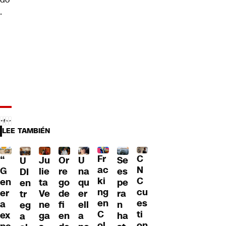
.
LEE TAMBIÉN
Fr
C
“
Ju
Or
U
Se
U
ac
N
G
lie
re
na
es
DI
ki
C
en
ta
go
qu
pe
en
ng
cu
er
Ve
de
er
ra
tr
en
es
a
ne
fi
ell
n
eg
C
ti
ex
ga
en
a
ha
a
ol
on