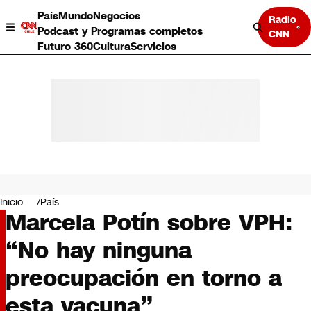
País
Mundo
Negocios
Radio
Podcast y Programas completos
CNN
Futuro 360
Cultura
Servicios
País
Mundo
Negocios
Inicio
País
Marcela Potín sobre VPH:
Deportes
Programas completos
“No hay ninguna
Cultura
Servicios
preocupación en torno a
Bits
CNN Data
esta vacuna”
CNN tiempo