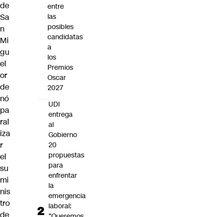
de
entre
Sa
las
posibles
n
candidatas
Mi
a
gu
los
el
Premios
or
Oscar
de
2027
nó
UDI
pa
entrega
ral
al
iza
Gobierno
r
20
propuestas
el
para
su
enfrentar
mi
la
nis
emergencia
tro
laboral:
de
“Queremos