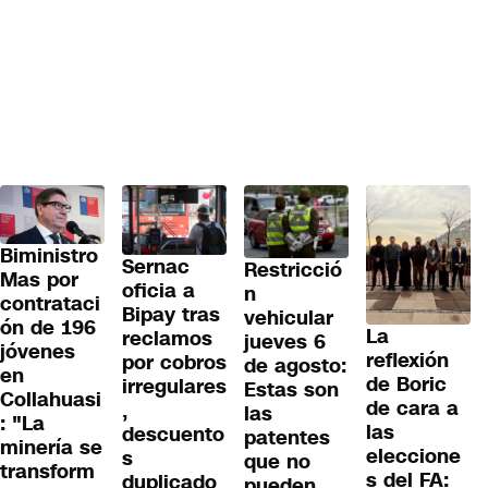
Biministro
Sernac
Restricció
Mas por
oficia a
n
contrataci
Bipay tras
vehicular
ón de 196
La
reclamos
jueves 6
jóvenes
reflexión
por cobros
de agosto:
en
de Boric
irregulares
Estas son
Collahuasi
de cara a
,
las
: "La
las
descuento
patentes
minería se
eleccione
s
que no
transform
s del FA:
duplicado
pueden