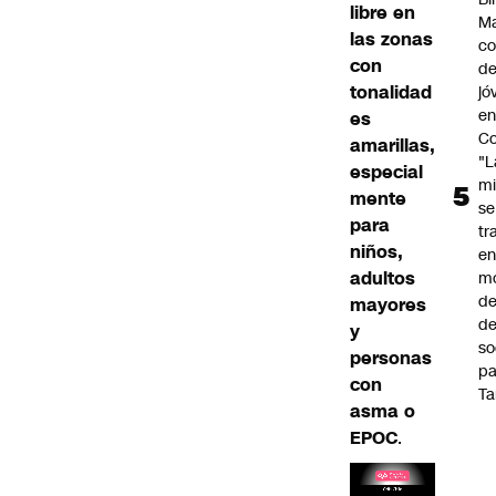
libre en
Ma
las zonas
co
con
de
tonalidad
jó
e
es
Co
amarillas,
"L
especial
mi
mente
se
para
tr
niños,
en
adultos
m
d
mayores
de
y
so
personas
pa
con
Ta
asma o
EPOC
.