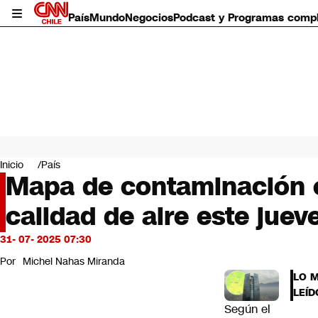
País
Mundo
Negocios
Podcast y Programas comp
País
Mundo
Inicio
País
Negocios
Mapa de contaminación e
Deportes
calidad de aire este jueve
Programas completos
Cultura
Servicios
31- 07- 2025 07:30
Bits
Por
Michel Nahas Miranda
CNN Data
LO 
CNN tiempo
LEÍD
Futuro 360
Según el
Opinión