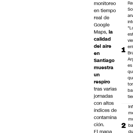
monitoreo
Ra
So
en tiempo
an
real de
in
Google
"L
Maps
,
la
es
calidad
vi
del aire
en
en
Bra
Ar
Santiago
es
muestra
qu
un
qu
respiro
to
tras varias
ba
jornadas
ti
con altos
In
índices de
m
contamina
m
ción.
ba
El mapa
du