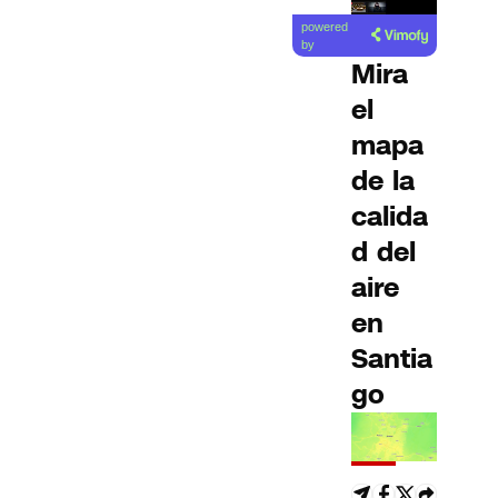
Lea el
powered
artículo
by
Mira
el
mapa
de la
calida
d del
aire
en
Santia
go