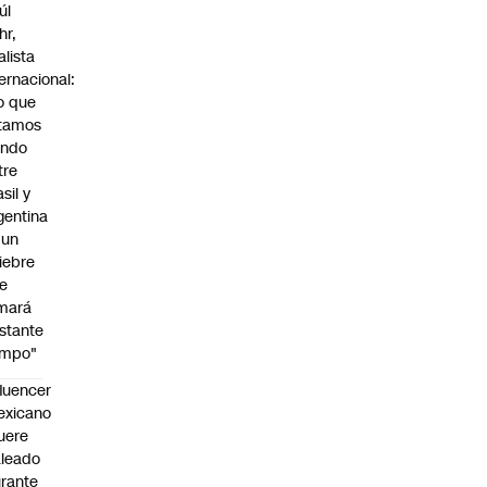
úl
hr,
alista
ternacional:
o que
tamos
endo
tre
sil y
gentina
 un
iebre
e
mará
stante
empo"
fluencer
exicano
uere
leado
rante