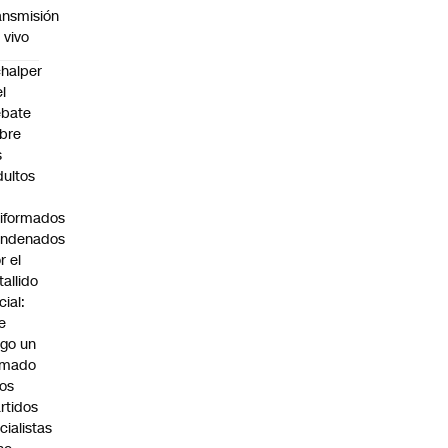
ansmisión
 vivo
halper
el
ebate
bre
s
dultos
iformados
ondenados
r el
tallido
cial:
e
go un
amado
los
rtidos
icialistas