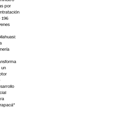
s por
ntratación
 196
venes
n
llahuasi:
a
nería
ansforma
 un
otor
e
sarrollo
cial
ra
rapacá"