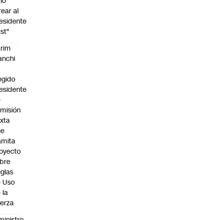
no
rear al
esidente
st"
rim
anchi
egido
esidente
e
misión
xta
ue
amita
oyecto
bre
glas
 Uso
 la
erza
ministro