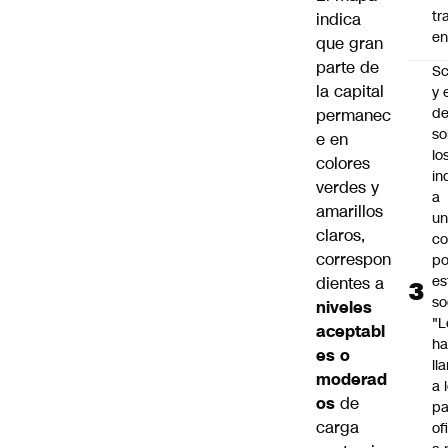
tr
indica
en
que gran
parte de
Sc
la capital
y 
d
permanec
so
e en
lo
colores
in
verdes y
a
amarillos
un
claros,
c
correspon
po
es
dientes a
so
niveles
"L
aceptabl
ha
es o
ll
moderad
a 
os
de
pa
carga
of