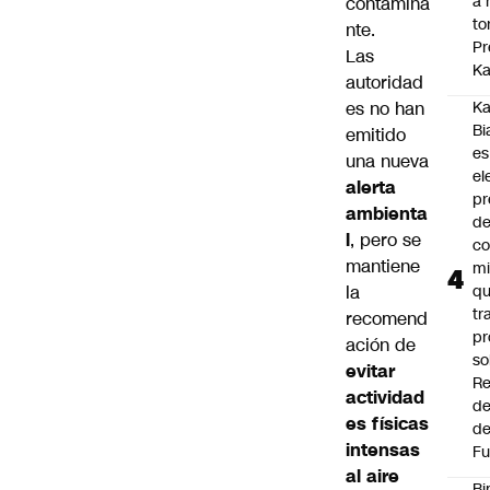
a 
contamina
to
nte.
Pr
Las
Ka
autoridad
es no han
Ka
Bi
emitido
es
una nueva
el
alerta
pr
ambienta
d
l
, pero se
co
mantiene
mi
la
q
tr
recomend
pr
ación de
so
evitar
Re
actividad
de
es físicas
de
intensas
Fu
al aire
Bi