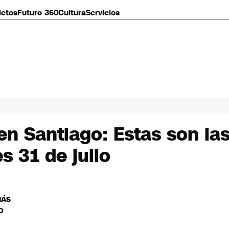
letos
Futuro 360
Cultura
Servicios
n Santiago: Estas son la
s 31 de julio
MÁS
O