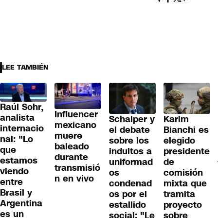
LEE TAMBIÉN
Raúl Sohr,
Influencer
analista
Schalper y
Karim
mexicano
internacio
el debate
Bianchi es
muere
nal: "Lo
sobre los
elegido
baleado
que
indultos a
presidente
durante
estamos
uniformad
de
transmisió
viendo
os
comisión
n en vivo
entre
condenad
mixta que
Brasil y
os por el
tramita
Argentina
estallido
proyecto
es un
social: "Le
sobre