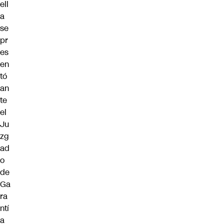
ell
a
se
pr
es
en
tó
an
te
el
Ju
zg
ad
o
de
Ga
ra
ntí
a