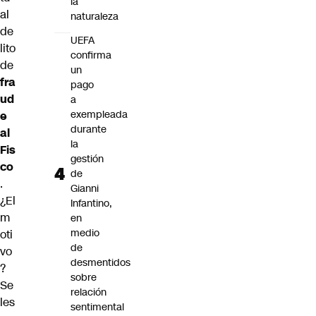
la
al
naturaleza
de
UEFA
lito
confirma
de
un
fra
pago
ud
a
exempleada
e
durante
al
la
Fis
gestión
co
de
.
Gianni
¿El
Infantino,
m
en
medio
oti
de
vo
desmentidos
?
sobre
Se
relación
les
sentimental