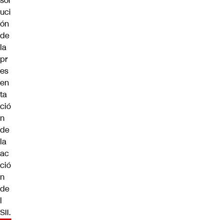
sol
uci
ón
de
la
pr
es
en
ta
ció
n
de
la
ac
ció
n
de
l
SII.