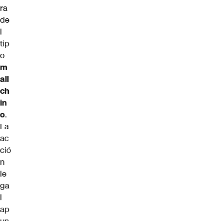
ra
de
l
tip
o
m
all
ch
in
o
.
La
ac
ció
n
le
ga
l
ap