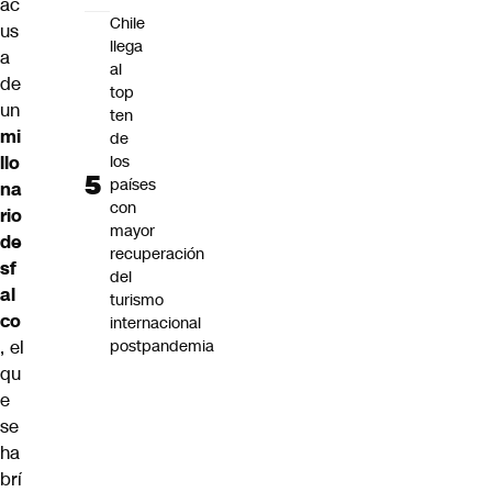
ac
Chile
us
llega
a
al
de
top
un
ten
mi
de
llo
los
países
na
con
rio
mayor
de
recuperación
sf
del
al
turismo
co
internacional
, el
postpandemia
qu
e
se
ha
brí