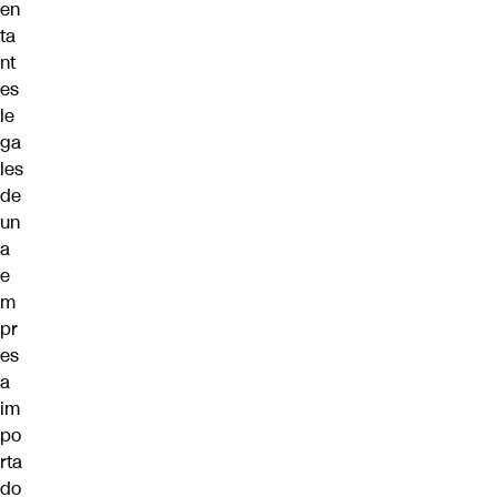
en
ta
nt
es
le
ga
les
de
un
a
e
m
pr
es
a
im
po
rta
do