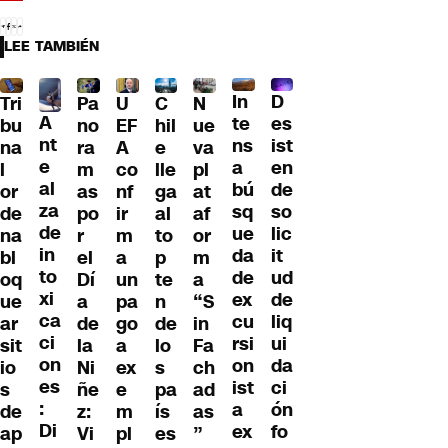
LEE TAMBIÉN
D
In
U
Tri
Pa
C
N
A
es
te
EF
bu
no
hil
ue
nt
ist
ns
A
na
ra
e
va
e
en
a
co
l
m
lle
pl
al
de
bú
nf
or
as
ga
at
za
so
sq
ir
de
po
al
af
de
lic
ue
m
na
r
to
or
in
it
da
a
bl
el
p
m
to
ud
de
un
oq
Dí
te
a
xi
de
ex
pa
ue
a
n
“S
ca
liq
cu
go
ar
de
de
in
ci
ui
rsi
a
sit
la
lo
Fa
on
da
on
ex
io
Ni
s
ch
es
ci
ist
e
s
ñe
pa
ad
:
ón
a
m
de
z:
ís
as
Di
fo
ex
pl
ap
Vi
es
”