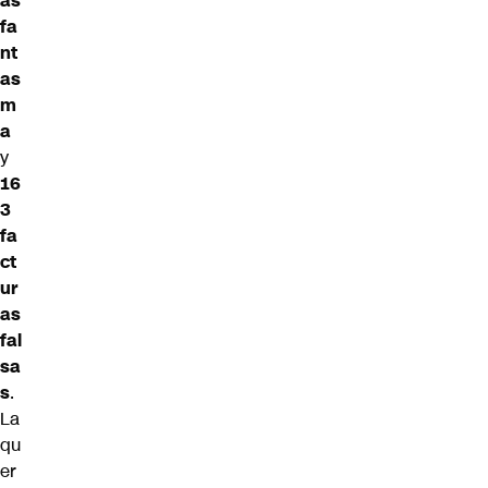
as
fa
nt
as
m
a
y
16
3
fa
ct
ur
as
fal
sa
s
.
La
qu
er