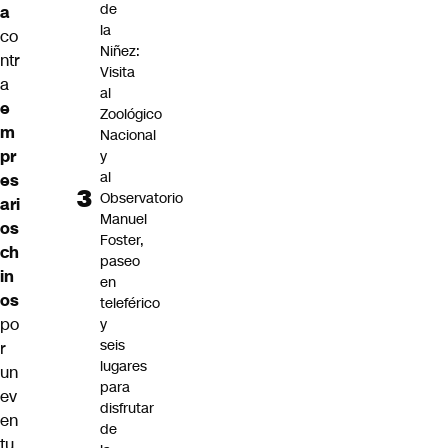
de
a
la
co
Niñez:
ntr
Visita
a
al
e
Zoológico
m
Nacional
pr
y
al
es
Observatorio
ari
Manuel
os
Foster,
ch
paseo
in
en
os
teleférico
po
y
seis
r
lugares
un
para
ev
disfrutar
en
de
tu