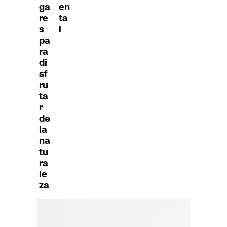
en
ga
ta
re
l
s
pa
ra
di
sf
ru
ta
r
de
la
na
tu
ra
le
za