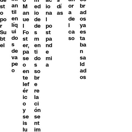
ue
o
ac
s
an
br
or
ed
st
M
io
dí
til
ad
a
io
o
an
na
as
en
os
de
de
po
ue
l
líq
ya
l
de
r
l
po
ui
es
ca
s
Su
Fo
st
do
ta
so
m
bt
st
pa
s
ba
en
el
er,
nd
de
n
ti
pa
e
va
sa
do
se
mi
pe
ld
s
o
a
o
ad
so
en
os
br
te
e
lef
re
ér
la
ic
ci
o
ón
y
se
se
nt
is
im
lu