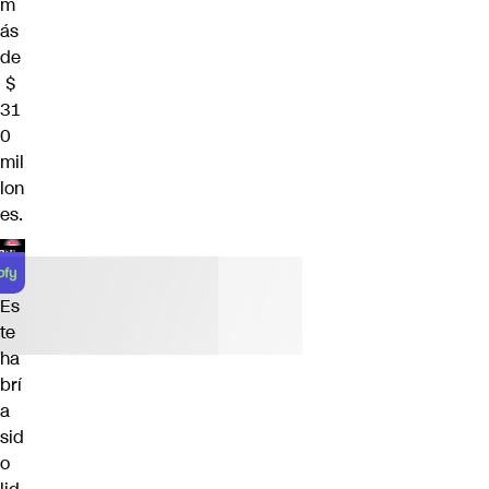
m
ás
de
$
31
0
mil
lon
es.
Es
te
ha
brí
a
sid
o