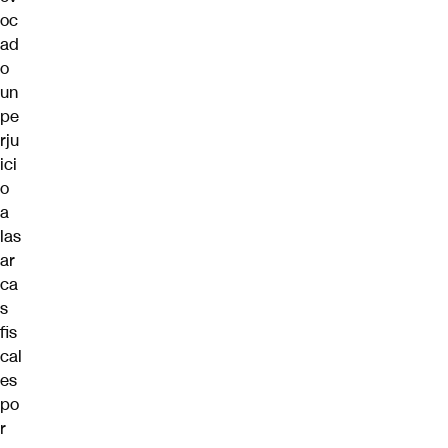
oc
ad
o
un
pe
rju
ici
o
a
las
ar
ca
s
fis
cal
es
po
r