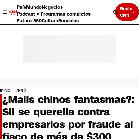
País
Mundo
Negocios
Radio
Podcast y Programas completos
CNN
Futuro 360
Cultura
Servicios
País
Mundo
Negocios
Inicio
País
¿Malls chinos fantasmas?:
Deportes
Programas completos
SII se querella contra
Cultura
Servicios
empresarios por fraude al
Bits
CNN Data
fisco de más de $300
CNN tiempo