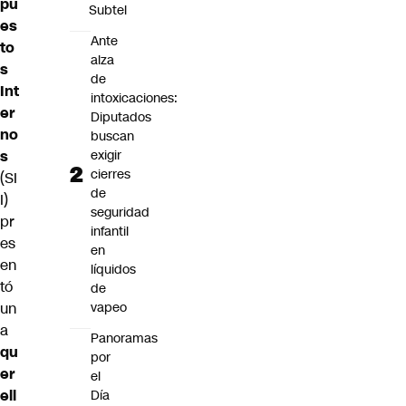
pu
Subtel
es
Ante
to
alza
s
de
Int
intoxicaciones:
er
Diputados
no
buscan
s
exigir
cierres
(SI
de
I)
seguridad
pr
infantil
es
en
en
líquidos
tó
de
un
vapeo
a
Panoramas
qu
por
er
el
ell
Día