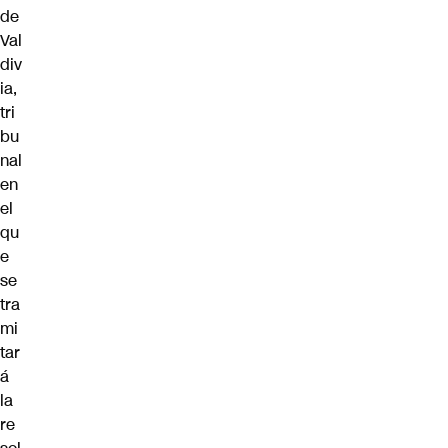
de
Val
div
ia,
tri
bu
nal
en
el
qu
e
se
tra
mi
tar
á
la
re