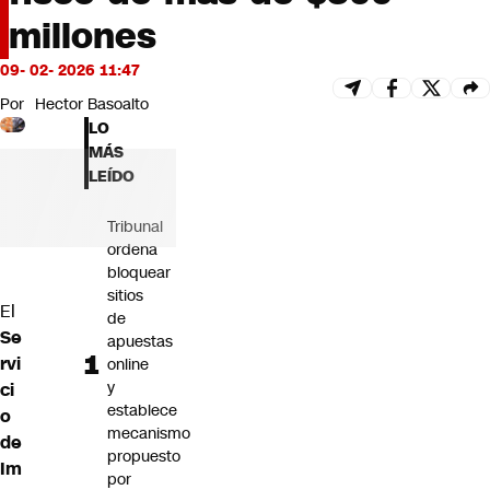
Futuro 360
millones
Opinión
09- 02- 2026 11:47
Por
Hector Basoalto
LO
MÁS
LEÍDO
Tribunal
ordena
bloquear
sitios
El
de
Se
apuestas
rvi
online
y
ci
establece
o
mecanismo
de
propuesto
Im
por