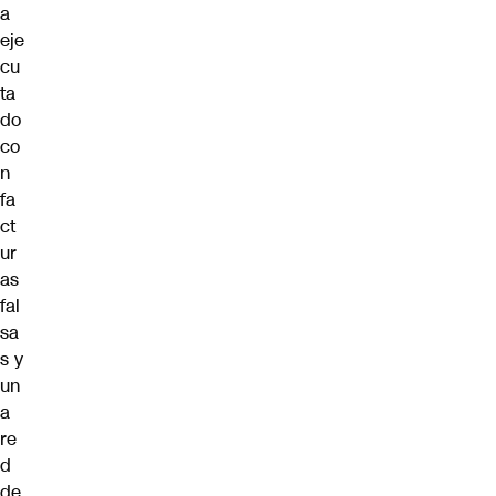
a
eje
cu
ta
do
co
n
fa
ct
ur
as
fal
sa
s y
un
a
re
d
de