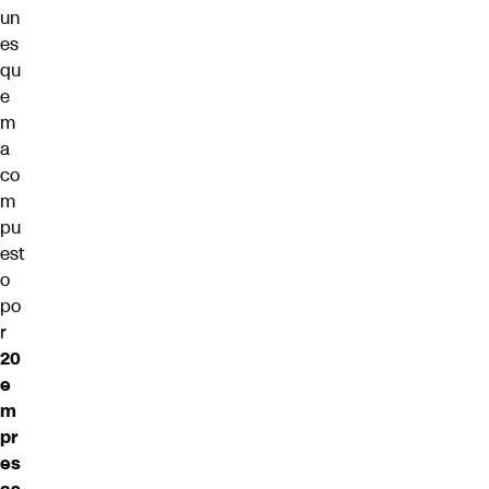
un
es
qu
e
m
a
co
m
pu
est
o
po
r
20
e
m
pr
es