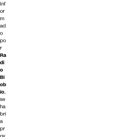
inf
or
m
ad
o
po
r
Ra
di
o
Bi
ob
ío
,
se
ha
brí
a
pr
ov