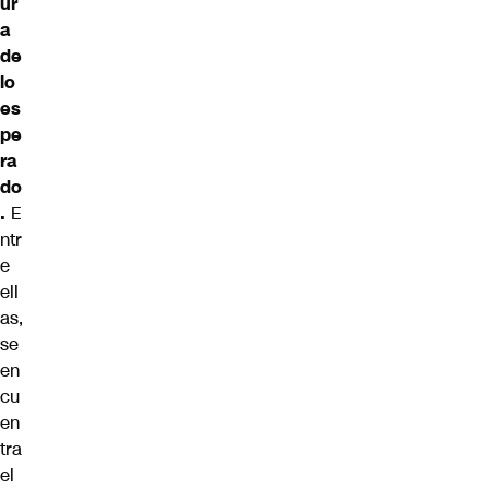
ur
a
de
lo
es
pe
ra
do
.
E
ntr
e
ell
as,
se
en
cu
en
tra
el