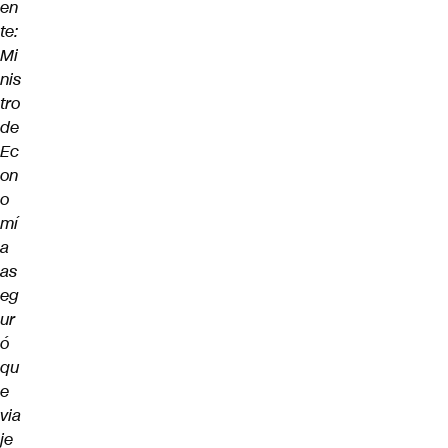
en
te:
Mi
nis
tro
de
Ec
on
o
mí
a
as
eg
ur
ó
qu
e
via
je