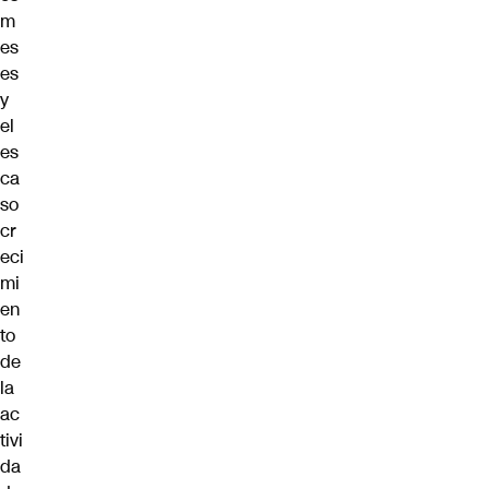
m
es
es
y
el
es
ca
so
cr
eci
mi
en
to
de
la
ac
tivi
da