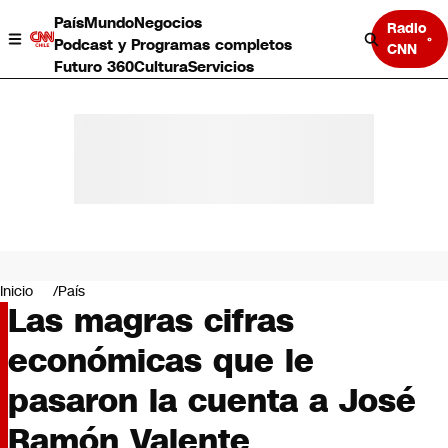
País
Mundo
Negocios
Radio
Podcast y Programas completos
CNN
Futuro 360
Cultura
Servicios
País
Mundo
Negocios
Inicio
País
Las magras cifras
Deportes
Programas completos
económicas que le
Cultura
Servicios
pasaron la cuenta a José
Bits
CNN Data
Ramón Valente
CNN tiempo