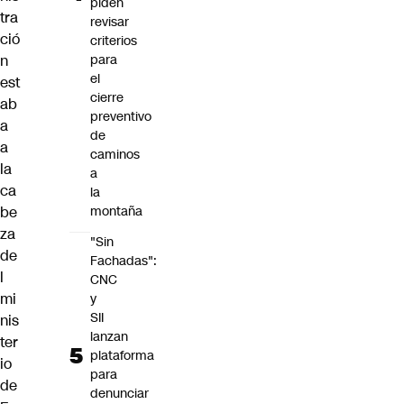
piden
tra
revisar
ció
criterios
n
para
el
est
cierre
ab
preventivo
a
de
a
caminos
la
a
ca
la
be
montaña
za
"Sin
de
Fachadas":
l
CNC
mi
y
SII
nis
lanzan
ter
plataforma
io
para
de
denunciar