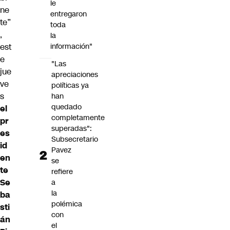
le
ne
entregaron
te”
toda
,
la
est
información"
e
"Las
jue
apreciaciones
ve
políticas ya
s
han
quedado
el
completamente
pr
superadas":
es
Subsecretario
id
Pavez
en
se
te
refiere
Se
a
la
ba
polémica
sti
con
án
el