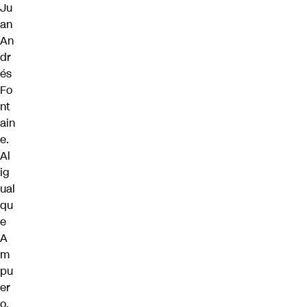
Ju
an
An
dr
és
Fo
nt
ain
e.
Al
ig
ual
qu
e
A
m
pu
er
o,