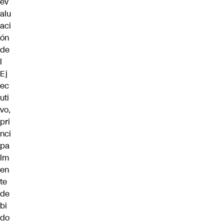
ev
alu
aci
ón
de
l
Ej
ec
uti
vo,
pri
nci
pa
lm
en
te
de
bi
do