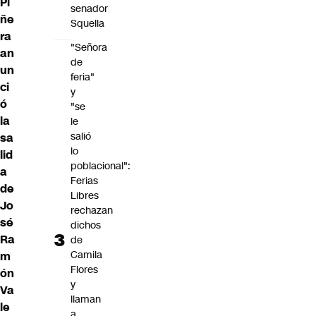
Pi
senador
ñe
Squella
ra
"Señora
an
de
un
feria"
ci
y
ó
"se
la
le
salió
sa
lo
lid
poblacional":
a
Ferias
de
Libres
Jo
rechazan
sé
dichos
Ra
de
Camila
m
Flores
ón
y
Va
llaman
le
a