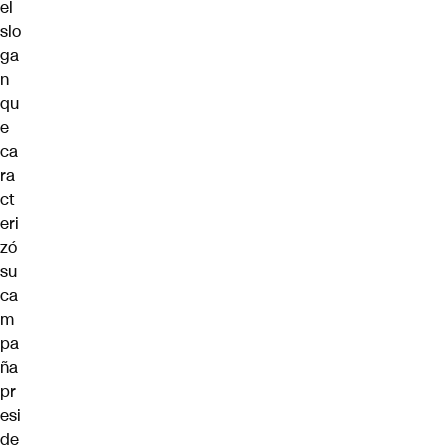
el
slo
ga
n
qu
e
ca
ra
ct
eri
zó
su
ca
m
pa
ña
pr
esi
de