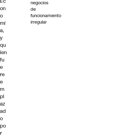
Ec
negocios
on
de
o
funcionamiento
irregular
mí
a,
y
qu
ien
fu
e
re
e
m
pl
az
ad
o
po
r