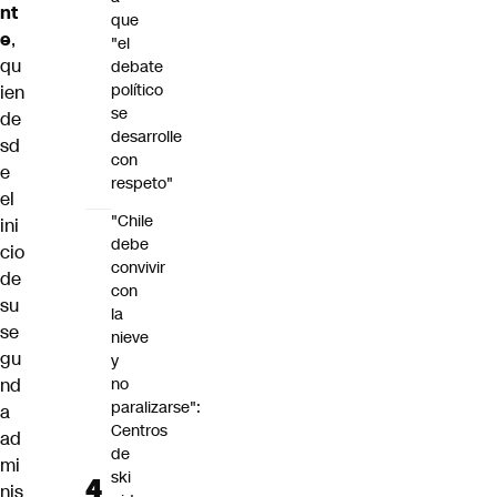
nt
que
e
,
"el
qu
debate
político
ien
se
de
desarrolle
sd
con
e
respeto"
el
"Chile
ini
debe
cio
convivir
de
con
su
la
se
nieve
gu
y
nd
no
paralizarse":
a
Centros
ad
de
mi
ski
nis