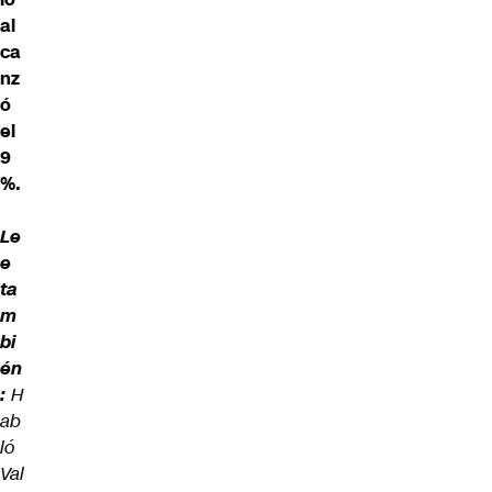
al
ca
nz
ó
el
9
%.
Le
e
ta
m
bi
én
:
H
ab
ló
Val