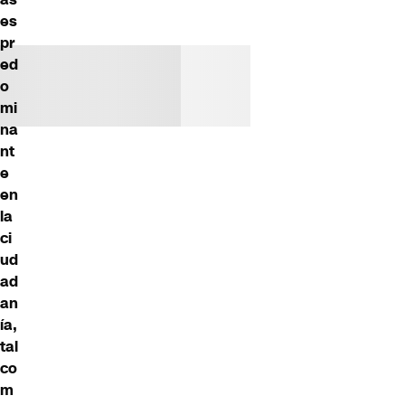
es
pr
ed
o
mi
na
nt
e
en
la
ci
ud
ad
an
ía,
tal
co
m