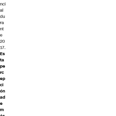
nci
al
du
ra
nt
e
20
17.
Es
ta
pe
rc
ep
ci
ón
ad
e
m
ás