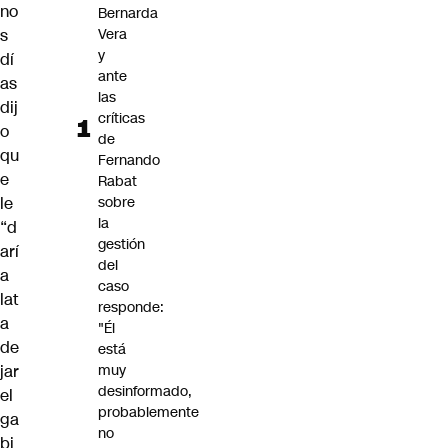
no
Bernarda
s
Vera
y
dí
ante
as
las
dij
críticas
o
de
qu
Fernando
e
Rabat
le
sobre
la
“d
gestión
arí
del
a
caso
lat
responde:
a
"Él
de
está
jar
muy
desinformado,
el
probablemente
ga
no
bi