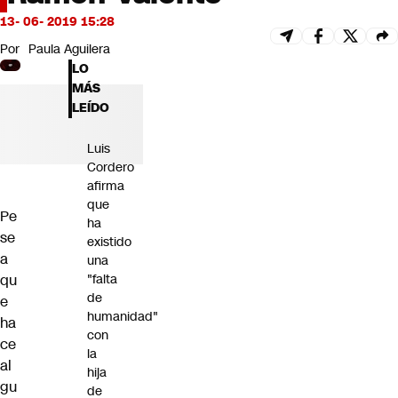
Futuro 360
13- 06- 2019 15:28
Opinión
Por
Paula Aguilera
LO
MÁS
LEÍDO
Luis
Cordero
afirma
que
Pe
ha
se
existido
a
una
qu
"falta
de
e
humanidad"
ha
con
ce
la
al
hija
gu
de