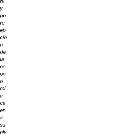
ra
y
pe
rc
ep
ció
n
de
la
ec
on
o
mí
a
ca
en
a
su
niv