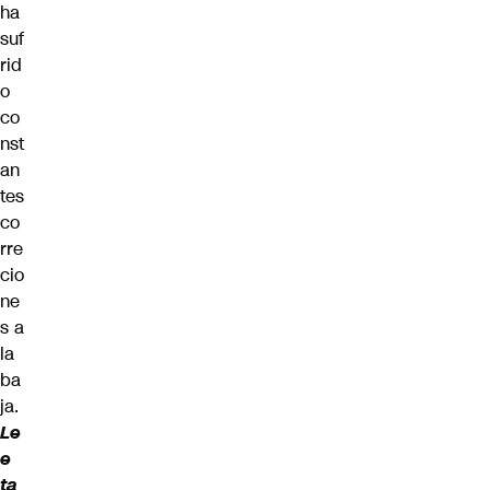
ha
suf
rid
o
co
nst
an
tes
co
rre
cio
ne
s a
la
ba
ja.
Le
e
ta