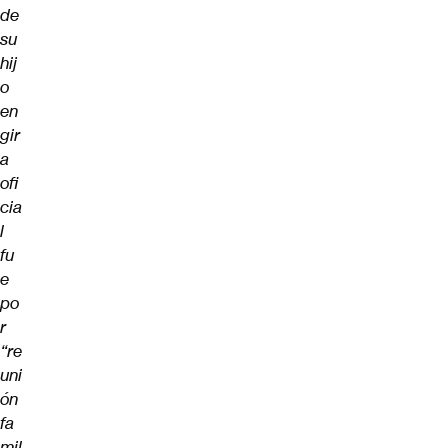
de
su
hij
o
en
gir
a
ofi
cia
l
fu
e
po
r
“re
uni
ón
fa
mil