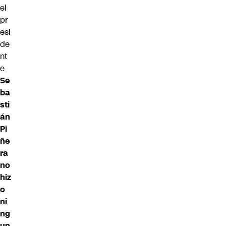
el
pr
esi
de
nt
e
Se
ba
sti
án
Pi
ñe
ra
no
hiz
o
ni
ng
un