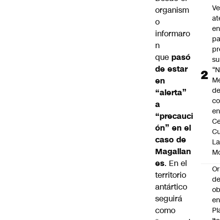
V
organism
at
o
en
informaro
pa
n
pr
que
pasó
su
de estar
“N
en
M
de
“alerta”
co
a
en
“precauci
Ce
ón” en el
Cu
caso de
L
Magallan
M
es
. En el
Or
territorio
de
antártico
ob
seguirá
e
como
Pl