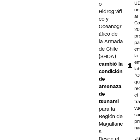
UD
o
en
Hidrográfi
al
co y
Go
Oceanogr
20
áfico de
pr
la Armada
pa
de Chile
en
la
(SHOA)
em
cambió la
la
condición
“Q
de
qu
amenaza
re
de
el
tsunami
tr
vu
para la
se
Región de
pr
Magallane
na
s.
Desde el
Ju