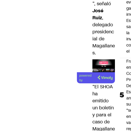
ev
”, señaló
ga
José
ir
Ruiz
,
Es
delegado
sa
presidenc
la
ial de
in
co
Magallane
el
s.
Fr
e
Lea el
Co
powered
artículo
Pr
by
De
“El SHOA
Es
ha
an
emitido
su
un boletín
"s
y para el
e
caso de
va
Magallane
re