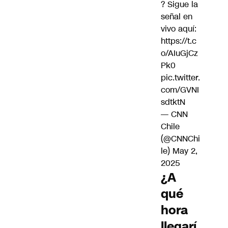
? Sigue la
señal en
vivo aquí:
https://t.c
o/AIuGjCz
Pk0
pic.twitter.
com/GVNI
sdtktN
— CNN
Chile
(@CNNChi
le)
May 2,
2025
¿A
qué
hora
llegarí