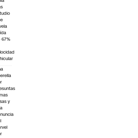
lia
as
tudio
ue
vela
ída
e 67%
n
locidad
hicular
na
erella
r
esuntas
rmas
lsas y
na
nuncia
l
rvel
r