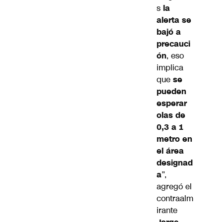
s
la
alerta se
bajó a
precauci
ón
, eso
implica
que
se
pueden
esperar
olas de
0,3 a 1
metro en
el área
designad
a
”,
agregó el
contraalm
irante