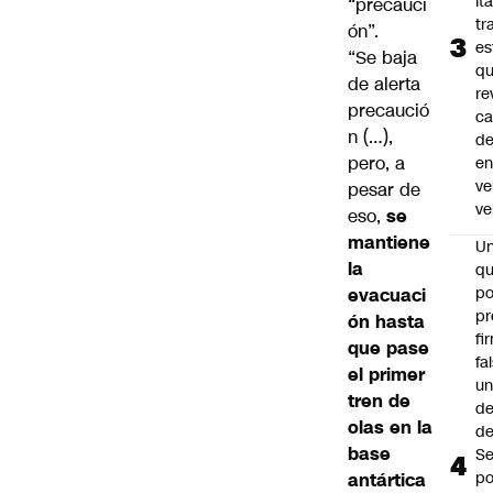
Ita
“precauci
tr
ón”.
es
“Se baja
q
de alerta
re
precaució
ca
n (…),
d
pero, a
e
ve
pesar de
ve
eso,
se
mantiene
U
la
qu
po
evacuaci
pr
ón hasta
fi
que pase
fa
el primer
u
tren de
de
olas en la
de
base
Se
po
antártica