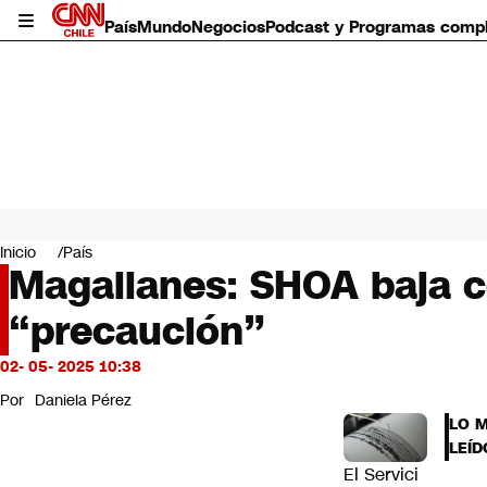
País
Mundo
Negocios
Podcast y Programas comp
País
Mundo
Inicio
País
Negocios
Magallanes: SHOA baja c
Deportes
“precaución”
Programas completos
Cultura
Servicios
02- 05- 2025 10:38
Bits
Por
Daniela Pérez
CNN Data
LO 
CNN tiempo
LEÍD
Futuro 360
El Servici
Opinión