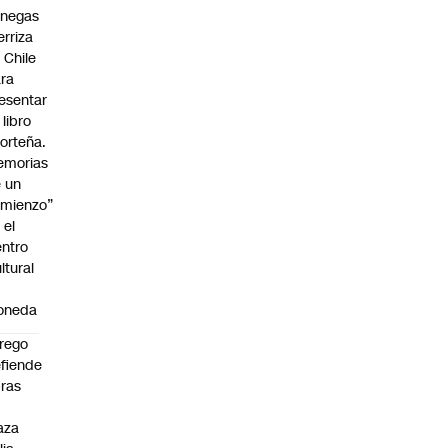
enegas
erriza
 Chile
ra
esentar
 libro
orteña.
emorias
 un
mienzo”
 el
ntro
ltural
a
oneda
rego
fiende
ras
n
aza