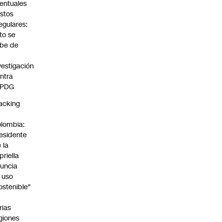
entuales
stos
regulares:
to se
be de
vestigación
ntra
 PDG
acking
n
lombia:
esidente
 la
priella
uncia
 uso
ostenible"
n
rias
giones