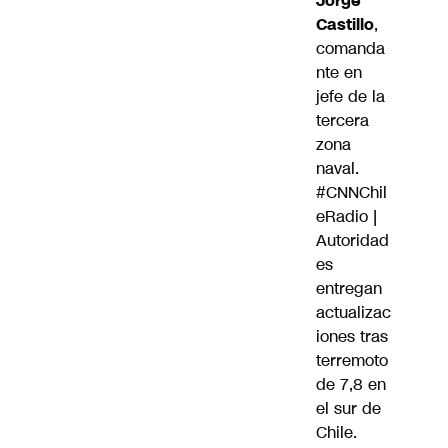
Jorge
Castillo
,
comanda
nte en
jefe de la
tercera
zona
naval.
#CNNChil
eRadio
|
Autoridad
es
entregan
actualizac
iones tras
terremoto
de 7,8 en
el sur de
Chile.