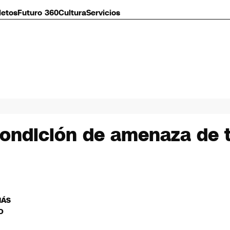
letos
Futuro 360
Cultura
Servicios
ondición de amenaza de t
MÁS
O